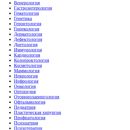
Венерология
Гастроэнтерология
Гематология
Генетика
Геронтология
Гинекология
Дерматология
Дефектология
Диетология
Иммунология
Кардиология
Колопроктология
Косметология
Маммология
Неврология
Нефрология
Онкология
Ортопедия
Оториноларингология
Офтальмология
Педиатрия
Пластическая хирургия
Профпатология
Психиатрия
Психотерапия