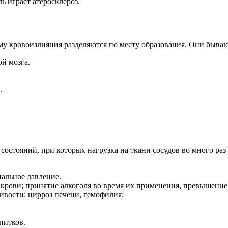
ь играет атеросклероз.
му кровоизлияния разделяются по месту образования. Они бываю
й мозга.
.
остояний, при которых нагрузка на ткани сосудов во много раз
альное давление.
крови; принятие алкоголя во время их применения, превышени
вости: цирроз печени, гемофилия;
питков.