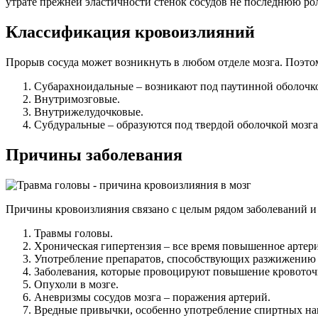
утрате прежней эластичности стенок сосудов не последнюю рол
Классификация кровоизлияний
Прорыв сосуда может возникнуть в любом отделе мозга. Поэто
Субарахноидальные – возникают под паутинной оболочко
Внутримозговые.
Внутрижелудочковые.
Субдуральные – образуются под твердой оболочкой мозга
Причины заболевания
Причины кровоизлияния связано с целым рядом заболеваний и с
Травмы головы.
Хроническая гипертензия – все время повышенное артери
Употребление препаратов, способствующих разжижению 
Заболевания, которые провоцируют повышение кровоточи
Опухоли в мозге.
Аневризмы сосудов мозга – поражения артерий.
Вредные привычки, особенно употребление спиртных на