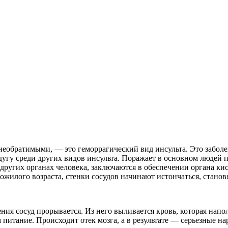
 необратимыми, — это геморрагический вид инсульта. Это заболе
угу среди других видов инсульта. Поражает в основном людей п
в других органах человека, заключаются в обеспечении органа к
ожилого возраста, стенки сосудов начинают истончаться, стано
ения сосуд прорывается. Из него выливается кровь, которая нап
м питание. Происходит отек мозга, а в результате — серьезные 