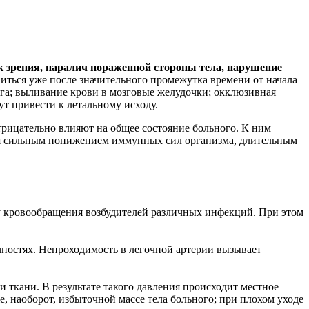
ок зрения, паралич пораженной стороны тела, нарушение
ться уже после значительного промежутка времени от начала
га; выливание крови в мозговые желудочки; окклюзивная
т привести к летальному исходу.
трицательно влияют на общее состояние больного. К ним
тся сильным понижением иммунных сил организма, длительным
му кровообращения возбудителей различных инфекций. При этом
чностях. Непроходимость в легочной артерии вызывает
 ткани. В результате такого давления происходит местное
 наоборот, избыточной массе тела больного; при плохом уходе