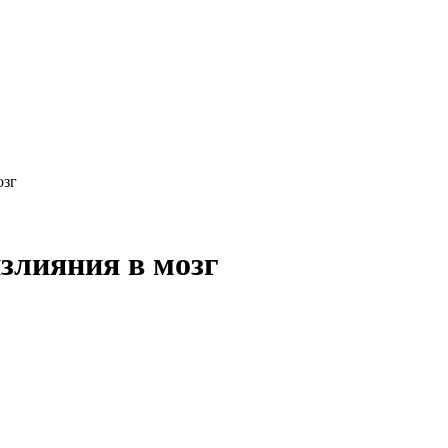
озг
злияния в мозг