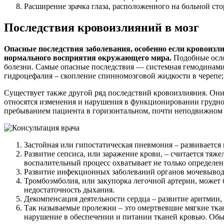
Расширение зрачка глаза, расположенного на больной сто
Последствия кровоизлияний в мозг
Опасные последствия заболевания, особенно если кровоизл
нормального восприятия окружающего мира.
Подобные осло
болезни. Самые опасные последствия — системная гемодинамик
гидроцефалия – скопление спинномозговой жидкости в черепе;
Существует также другой ряд последствий кровоизлияния. Они,
относятся изменения и нарушения в функционировании грудной
пребыванием пациента в горизонтальном, почти неподвижном
Застойная или гипостатическая пневмония – развивается в
Развитие сепсиса, или заражение крови, – считается тя
воспалительный процесс охватывает не только определен
Развитие инфекционных заболеваний органов мочевыво
Тромбоэмболия, или закупорка легочной артерии, может 
недостаточность дыхания.
Декомпенсация деятельности сердца – развитие аритмии, т
Так называемые пролежни – это омертвевшие мягкие ткан
нарушение в обеспечении и питании тканей кровью. Обыч