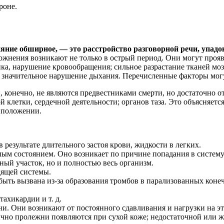
роне.
ияние обширное, — это расстройство разговорной речи, упад
жнения возникают не только в острый период. Они могут прояви
а, нарушение кровообращения; сильное разрастание тканей моз
 значительное нарушение дыхания. Перечисленные факторы могу
 конечно, не являются предвестниками смерти, но достаточно о
 клетки, сердечной деятельности; органов таза. Это объясняе
 положении.
 результате длительного застоя крови, жидкости в легких.
желым состоянием. Оно возникает по причине попадания в систе
ный участок, но и полностью весь организм.
дящей системы.
быть вызвана из-за образования тромбов в парализованных коне
ахикардии и т. д.
и. Они возникают от постоянного сдавливания и нагрузки на эти
но пролежни появляются при сухой коже; недостаточной или же,