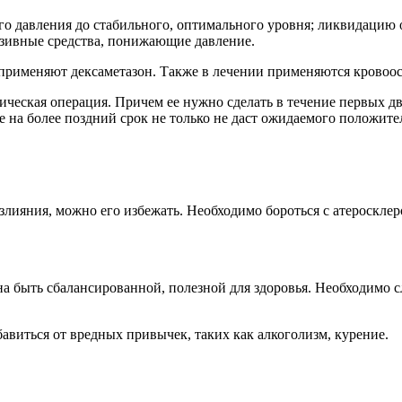
го давления до стабильного, оптимального уровня; ликвидацию 
нзивные средства, понижающие давление.
 применяют дексаметазон. Также в лечении применяются крово
ическая операция. Причем ее нужно сделать в течение первых дв
е на более поздний срок не только не даст ожидаемого положител
яния, можно его избежать. Необходимо бороться с атеросклероз
 быть сбалансированной, полезной для здоровья. Необходимо сле
авиться от вредных привычек, таких как алкоголизм, курение.