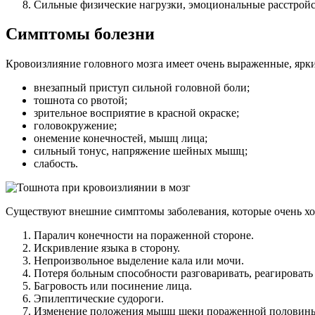
Сильные физические нагрузки, эмоциональные расстройст
Симптомы болезни
Кровоизлияние головного мозга имеет очень выраженные, ярки
внезапный приступ сильной головной боли;
тошнота со рвотой;
зрительное восприятие в красной окраске;
головокружение;
онемение конечностей, мышц лица;
сильный тонус, напряжение шейных мышц;
слабость.
Существуют внешние симптомы заболевания, которые очень хо
Паралич конечности на пораженной стороне.
Искривление языка в сторону.
Непроизвольное выделение кала или мочи.
Потеря больным способности разговаривать, реагировать
Багровость или посинение лица.
Эпилептические судороги.
Изменение положения мышц щеки пораженной половины