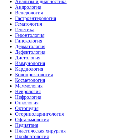
Анализы и диагностика
Андрология
Венерология
Гастроэнтерология
Гематология
Генетика
Геронтология
Гинекология
Дерматология
Дефектология
Диетология
Иммунология
Кардиология
Колопроктология
Косметология
Маммология
Неврология
Нефрология
Онкология
Ортопедия
Оториноларингология
Офтальмология
Педиатрия
Пластическая хирургия
Профпатология