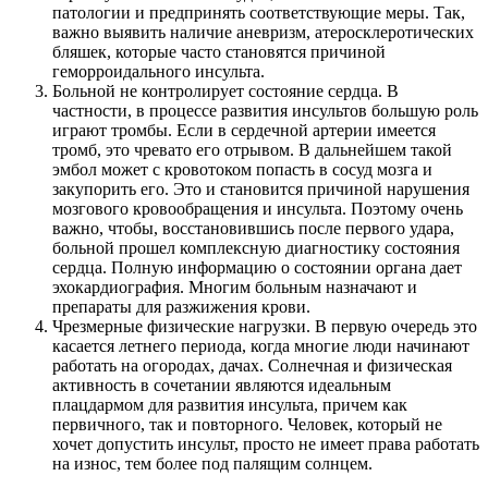
патологии и предпринять соответствующие меры. Так,
важно выявить наличие аневризм, атеросклеротических
бляшек, которые часто становятся причиной
геморроидального инсульта.
Больной не контролирует состояние сердца. В
частности, в процессе развития инсультов большую роль
играют тромбы. Если в сердечной артерии имеется
тромб, это чревато его отрывом. В дальнейшем такой
эмбол может с кровотоком попасть в сосуд мозга и
закупорить его. Это и становится причиной нарушения
мозгового кровообращения и инсульта. Поэтому очень
важно, чтобы, восстановившись после первого удара,
больной прошел комплексную диагностику состояния
сердца. Полную информацию о состоянии органа дает
эхокардиография. Многим больным назначают и
препараты для разжижения крови.
Чрезмерные физические нагрузки. В первую очередь это
касается летнего периода, когда многие люди начинают
работать на огородах, дачах. Солнечная и физическая
активность в сочетании являются идеальным
плацдармом для развития инсульта, причем как
первичного, так и повторного. Человек, который не
хочет допустить инсульт, просто не имеет права работать
на износ, тем более под палящим солнцем.