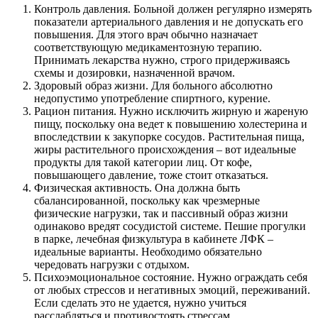
Контроль давления. Больной должен регулярно измерять
показатели артериального давления и не допускать его
повышения. Для этого врач обычно назначает
соответствующую медикаментозную терапию.
Принимать лекарства нужно, строго придерживаясь
схемы и дозировки, назначенной врачом.
Здоровый образ жизни. Для больного абсолютно
недопустимо употребление спиртного, курение.
Рацион питания. Нужно исключить жирную и жареную
пищу, поскольку она ведет к повышению холестерина и
впоследствии к закупорке сосудов. Растительная пища,
жиры растительного происхождения – вот идеальные
продукты для такой категории лиц. От кофе,
повышающего давление, тоже стоит отказаться.
Физическая активность. Она должна быть
сбалансированной, поскольку как чрезмерные
физические нагрузки, так и пассивный образ жизни
одинаково вредят сосудистой системе. Пешие прогулки
в парке, лечебная физкультура в кабинете ЛФК –
идеальные варианты. Необходимо обязательно
чередовать нагрузки с отдыхом.
Психоэмоциональное состояние. Нужно ограждать себя
от любых стрессов и негативных эмоций, переживаний.
Если сделать это не удается, нужно учиться
расслабляться и противостоять стрессам.