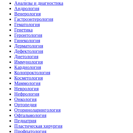
Анализы и диагностика
Андрология
Венерология
Гастроэнтерология
Гематология
Генетика
Геронтология
Гинекология
Дерматология
Дефектология
Диетология
Иммунология
Кардиология
Колопроктология
Косметология
Маммология
Неврология
Нефрология
Онкология
Ортопедия
Оториноларингология
Офтальмология
Педиатрия
Пластическая хирургия
Профпатология