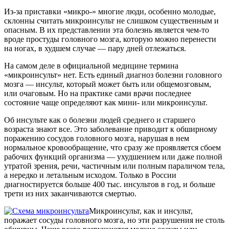
Из-за приставки «микро-» многие люди, особенно молодые,
склонны считать микроинсульт не слишком существенным и
опасным. В их представлении эта болезнь является чем-то
вроде простуды головного мозга, которую можно перенести
на ногах, в худшем случае — пару дней отлежаться.
На самом деле в официальной медицине термина
«микроинсульт» нет. Есть единый диагноз болезни головного
мозга — инсульт, который может быть или общемозговым,
или очаговым. Но на практике сами врачи последнее
состояние чаще определяют как мини- или микроинсульт.
Об инсульте как о болезни людей среднего и старшего
возраста знают все. Это заболевание приводит к обширному
поражению сосудов головного мозга, нарушая в нем
нормальное кровообращение, что сразу же проявляется сбоем
рабочих функций организма — ухудшением или даже полной
утратой зрения, речи, частичным или полным параличом тела,
а нередко и летальным исходом. Только в России
диагностируется больше 400 тыс. инсультов в год, и больше
трети из них заканчиваются смертью.
Микроинсульт, как и инсульт,
поражает сосуды головного мозга, но эти разрушения не столь