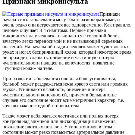
Признаки микроинсульта
Признаки
начала этого заболевания могут быть разнообразными, и
очень редко они встречаются все одновременно. Как правило,
человек ощущает 3-4 симптома. Первые признаки
микроинсульта у человека начинаются с головной боли,
зачастую легко переносимой и не вызывающей серьезных
опасений. На начальной стадии человек может чувствовать в
руках и ногах беспричинный холод, который некоторое время
не проходит, слабость, онемение и частичную потерю
чувствительности пальцев на конечностях, появление
«гусиной кожи» на теле.
При развитии заболевания головная боль усиливается,
больной может раздражаться из-за яркого света или громких
звуков. Усиливаются слабость, онемение и потеря
чувствительности конечностей, причем в большинстве
случаев это состояние носит асимметричный характер, т.е.
ярче выражено с одной стороны тела.
Также может наблюдаться частичная или полная потеря
контроля над мимикой или дискоординация движения,
появление рвотных позывов. У гипертоников в этом
состоянии может резко повыситься артериальное давление.