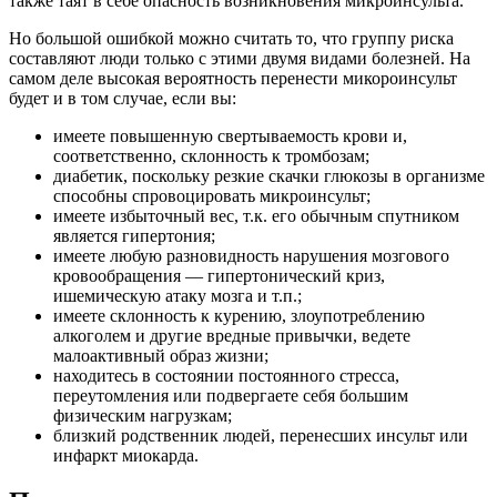
также таят в себе опасность возникновения микроинсульта.
Но большой ошибкой можно считать то, что группу риска
составляют люди только с этими двумя видами болезней. На
самом деле высокая вероятность перенести микороинсульт
будет и в том случае, если вы:
имеете повышенную свертываемость крови и,
соответственно, склонность к тромбозам;
диабетик, поскольку резкие скачки глюкозы в организме
способны спровоцировать микроинсульт;
имеете избыточный вес, т.к. его обычным спутником
является гипертония;
имеете любую разновидность нарушения мозгового
кровообращения — гипертонический криз,
ишемическую атаку мозга и т.п.;
имеете склонность к курению, злоупотреблению
алкоголем и другие вредные привычки, ведете
малоактивный образ жизни;
находитесь в состоянии постоянного стресса,
переутомления или подвергаете себя большим
физическим нагрузкам;
близкий родственник людей, перенесших инсульт или
инфаркт миокарда.