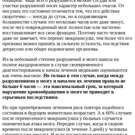
обширны. Чаще всего разрушаются мелкие сосуды или
участки разрушений носят характер небольших очагов. От
инсульта это состояние отличается тем, что его действие
скоротечно — иногда до суток, но в подавляющем
большинстве случаев это несколько часов или даже минут,
после чего поврежденный мозг полностью или частично
восстанавливает все свои функции. Поэтому часто человек
даже не замечает, что перенес микроинсульт, тем более что его
признаки можно принять за сильную усталость, последствия
депрессии или общее недомогание организма.
Из-за небольшой степени разрушений в мозге шансы на
полное выздоровление в случае своевременного
диагностирования и начала лечения медиками оцениваются
как очень высокие.
Но только в том случае, когда между
разрушениями в мозгу и началом их лечения прошло не
больше 6 часов — это максимальный срок, за который
нарушение кровообращения в мозге не приводит к
серьезным последствиям.
Но при пренебрежении лечением риск повтора подобного
состояния в будущем значительно возрастает. А в 60% случаев
после перенесенного микроинсульта у больных случается
ишемическая атака мозга. Нередки случаи, когда в скором
времени после микроинсульта (в течение 3 дней) у человека
случается уже инсульт. И если последствия микроинсульта в