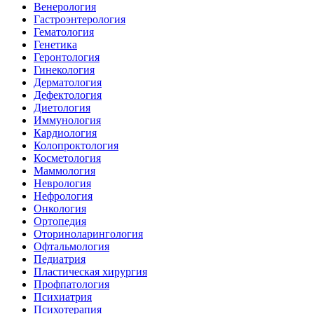
Венерология
Гастроэнтерология
Гематология
Генетика
Геронтология
Гинекология
Дерматология
Дефектология
Диетология
Иммунология
Кардиология
Колопроктология
Косметология
Маммология
Неврология
Нефрология
Онкология
Ортопедия
Оториноларингология
Офтальмология
Педиатрия
Пластическая хирургия
Профпатология
Психиатрия
Психотерапия