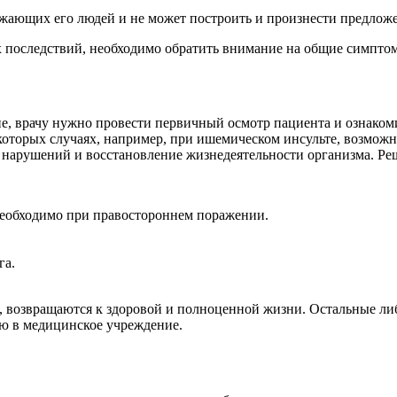
ужающих его людей и не может построить и произнести предлож
х последствий, необходимо обратить внимание на общие симптом
ие, врачу нужно провести первичный осмотр пациента и ознаком
екоторых случаях, например, при ишемическом инсульте, возмож
е нарушений и восстановление жизнедеятельности организма. Ре
еобходимо при правостороннем поражении.
га.
т, возвращаются к здоровой и полноценной жизни. Остальные л
ью в медицинское учреждение.