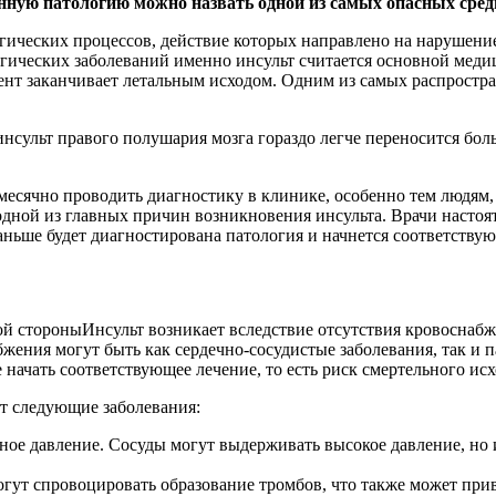
анную патологию можно назвать одной из самых опасных сре
гических процессов, действие которых направлено на нарушение
гических заболеваний именно инсульт считается основной меди
ент заканчивает летальным исходом. Одним из самых распростра
инсульт правого полушария мозга гораздо легче переносится бо
месячно проводить диагностику в клинике, особенно тем людям,
 одной из главных причин возникновения инсульта. Врачи насто
ньше будет диагностирована патология и начнется соответствую
Инсульт возникает вследствие отсутствия кровоснабж
ния могут быть как сердечно-сосудистые заболевания, так и па
начать соответствующее лечение, то есть риск смертельного исх
т следующие заболевания:
ое давление. Сосуды могут выдерживать высокое давление, но и
ут спровоцировать образование тромбов, что также может приве