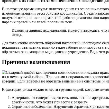
приводит к их гибели.
Из-за многочисленных последствий д
В настоящее время инсульт является одним из основных патоло
изменение памяти и расстройство координации. Среди невроло
получает отклонения в нормальной работе организма или паци
паралич правой или левой половины тела.
Исходя из данных исследований, можно утверждать, что 
исход.
Для того чтобы избежать подобной патологии, необходимо еже
показывает статистика, именно такие заболевания могут стать
обратиться за помощью в медицинское учреждение. Ведь чем ра
Причины возникновения
их к неминуемой гибели. Причинами неправильного кровоснабже
артерий. Если вовремя не обратить внимание на симптомы и не 
К факторам риска можно отнести группы людей, которые имею
Артериальная гипертония, то есть повышенное артериальн
эластичности, что может привести к разрыву.
Сердечные заболевания. Нарушения сердечных ритмов мог