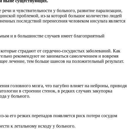
ди ныне существующих.
 речи и чувствительности у больного, развитие парализации,
цинской проблемой, из-за которой большое количество людей
ненных последствий перенесения человеком инсульта является
льным и в большинстве случаев имеет благоприятный
 которые страдают от сердечно-сосудистых заболеваний. Как
ятельно рекомендуют не заниматься самолечением и вовремя
щее лечение, тем больше шансов на положительный результат.
ения головного мозга, что пагубно влияет на нейроны, приводя
тологии в строении стенок, в редких случаях закупорка
ода у больного.
з-за его резких перепадов появляется риск потери сосудом
сти к летальному исходу у больного.