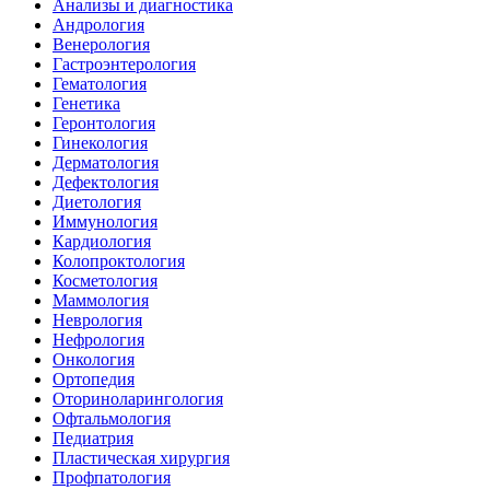
Анализы и диагностика
Андрология
Венерология
Гастроэнтерология
Гематология
Генетика
Геронтология
Гинекология
Дерматология
Дефектология
Диетология
Иммунология
Кардиология
Колопроктология
Косметология
Маммология
Неврология
Нефрология
Онкология
Ортопедия
Оториноларингология
Офтальмология
Педиатрия
Пластическая хирургия
Профпатология