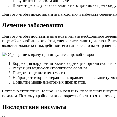
Нарушения в речевом аппарате.
В некоторых случаях больной не воспринимает речь окр
Для того чтобы предотвратить патологию и избежать серьезны
Лечение заболевания
Для того чтобы поставить диагноз и начать необходимое лечен
и церебральной ангиографии, специалист ставит диагноз. В н
является комплексным, действие его направлено на устранени
Коррекция нарушений важных функций организма, что н
Регуляция водно-электролитного баланса.
Предотвращение отека мозга.
Нейропротекторная терапия, направленная на защиту моз
Принятие медикаментозных препаратов.
Согласно статистике, только 50% больных, перенесших инсуль
исходом. Поэтому крайне важно вовремя обратиться за помощ
Последствия инсульта