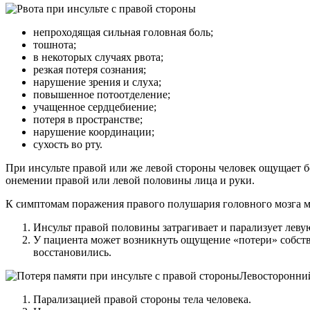
непроходящая сильная головная боль;
тошнота;
в некоторых случаях рвота;
резкая потеря сознания;
нарушение зрения и слуха;
повышенное потоотделение;
учащенное сердцебиение;
потеря в пространстве;
нарушение координации;
сухость во рту.
При инсульте правой или же левой стороны человек ощущает б
онемении правой или левой половины лица и руки.
К симптомам поражения правого полушария головного мозга 
Инсульт правой половины затрагивает и парализует леву
У пациента может возникнуть ощущение «потери» собстве
восстановились.
Левосторонний
Парализацией правой стороны тела человека.