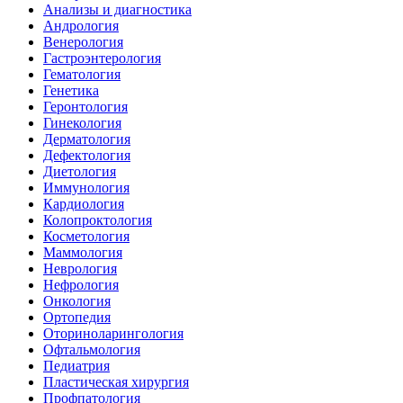
Анализы и диагностика
Андрология
Венерология
Гастроэнтерология
Гематология
Генетика
Геронтология
Гинекология
Дерматология
Дефектология
Диетология
Иммунология
Кардиология
Колопроктология
Косметология
Маммология
Неврология
Нефрология
Онкология
Ортопедия
Оториноларингология
Офтальмология
Педиатрия
Пластическая хирургия
Профпатология