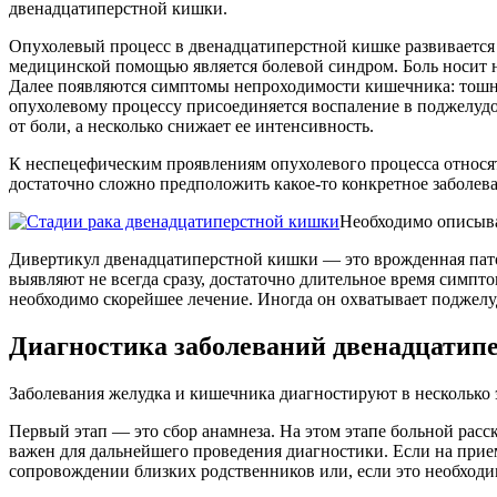
двенадцатиперстной кишки.
Опухолевый процесс в двенадцатиперстной кишке развивается
медицинской помощью является болевой синдром. Боль носит н
Далее появляются симптомы непроходимости кишечника: тошнота
опухолевому процессу присоединяется воспаление в поджелудо
от боли, а несколько снижает ее интенсивность.
К неспецефическим проявлениям опухолевого процесса относят
достаточно сложно предположить какое-то конкретное заболева
Необходимо описыват
Дивертикул двенадцатиперстной кишки — это врожденная пато
выявляют не всегда сразу, достаточно длительное время симпт
необходимо скорейшее лечение. Иногда он охватывает поджелу
Диагностика заболеваний двенадцатип
Заболевания желудка и кишечника диагностируют в несколько 
Первый этап — это сбор анамнеза. На этом этапе больной расс
важен для дальнейшего проведения диагностики. Если на прие
сопровождении близких родственников или, если это необходи