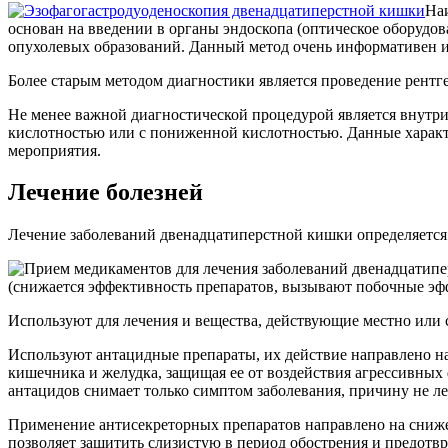
Наи
основан на введении в органы эндоскопа (оптическое оборудо
опухолевых образований. Данный метод очень информативен и
Более старым методом диагностики является проведение рентген
Не менее важной диагностической процедурой является внутр
кислотностью или с пониженной кислотностью. Данные характ
мероприятия.
Лечение болезней
Лечение заболеваний двенадцатиперстной кишки определяется
(снижается эффективность препаратов, вызывают побочные эфф
Используют для лечения и вещества, действующие местно или
Используют антацидные препараты, их действие направлено н
кишечника и желудка, защищая ее от воздействия агрессивных 
антацидов снимает только симптом заболевания, причину не ле
Применение антисекреторных препаратов направлено на сниже
позволяет защитить слизистую в период обострения и предотв