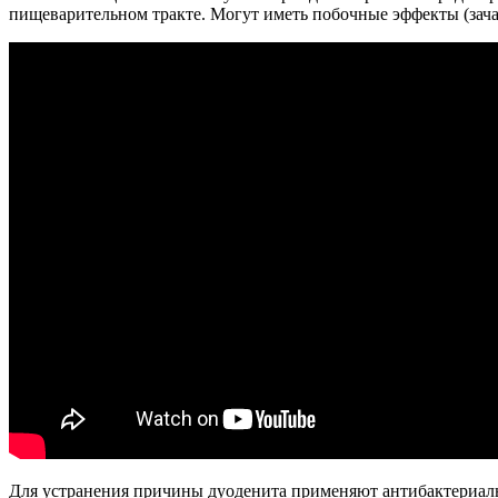
пищеварительном тракте. Могут иметь побочные эффекты (зачас
Для устранения причины дуоденита применяют антибактериаль