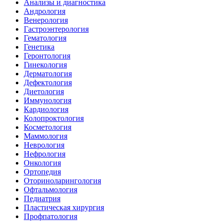
Анализы и диагностика
Андрология
Венерология
Гастроэнтерология
Гематология
Генетика
Геронтология
Гинекология
Дерматология
Дефектология
Диетология
Иммунология
Кардиология
Колопроктология
Косметология
Маммология
Неврология
Нефрология
Онкология
Ортопедия
Оториноларингология
Офтальмология
Педиатрия
Пластическая хирургия
Профпатология