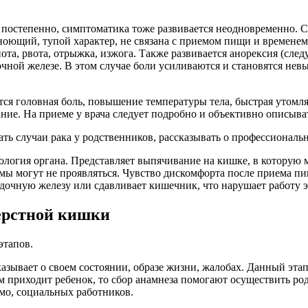
 постепенно, симптоматика тоже развивается неодновременно. 
оющий, тупой характер, не связана с приемом пищи и временем
, рвота, отрыжка, изжога. Также развивается анорексия (следу
чной железе. В этом случае боли усиливаются и становятся не
ся головная боль, повышение температуры тела, быстрая утомля
ние. На приеме у врача следует подробно и объективно описыват
ь случаи рака у родственников, рассказывать о профессиональн
логия органа. Представляет выпячивание на кишке, в которую 
омы могут не проявляться. Чувство дискомфорта после приема п
дочную железу или сдавливает кишечник, что нарушает работу 
ерстной кишки
этапов.
казывает о своем состоянии, образе жизни, жалобах. Данный эта
м приходит ребенок, то сбор анамнеза помогают осуществить р
мо, социальных работников.