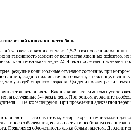
атиперстной кишки является боль.
кий характер и возникает через 1,5-2 часа после приема пищи.
х интенсивность зависит от количества язвенных дефектов, их 
 боли, они возникают через 2,5-4 часа после еды и исчезают по
стрые, режущие боли (больные отмечают состояние, при котором
ой линии, сзади в подлопаточной области, в пояснице, в спине
 чем у людей старшего возраста. Дуоденит может развиваться н
вляться тошнота и рвота. Как правило, эти симптомы усиливают
их на регулярные 3-4 раза в день. При остром дуодените необх
будителя — Helicobacter pylori. При проведении адекватной те
ота и рвота — это симптомы, которые организм посылает для з
знак иного заболевания, если он есть, то необходима госпитали
ога. Появляется обложенность языка белым налетом. Дуоденит оп