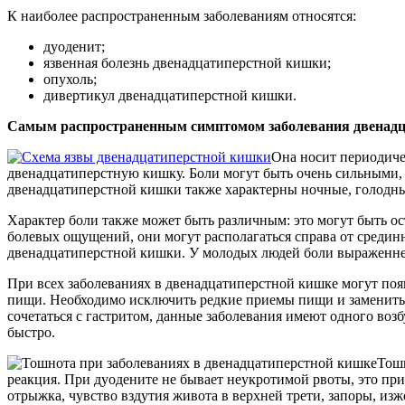
К наиболее распространенным заболеваниям относятся:
дуоденит;
язвенная болезнь двенадцатиперстной кишки;
опухоль;
дивертикул двенадцатиперстной кишки.
Самым распространенным симптомом заболевания двенадц
Она носит периодичес
двенадцатиперстную кишку. Боли могут быть очень сильными, и
двенадцатиперстной кишки также характерны ночные, голодные
Характер боли также может быть различным: это могут быть о
болевых ощущений, они могут располагаться справа от срединн
двенадцатиперстной кишки. У молодых людей боли выраженнее,
При всех заболеваниях в двенадцатиперстной кишке могут поя
пищи. Необходимо исключить редкие приемы пищи и заменить 
сочетаться с гастритом, данные заболевания имеют одного воз
быстро.
Тошн
реакция. При дуодените не бывает неукротимой рвоты, это при
отрыжка, чувство вздутия живота в верхней трети, запоры, изж