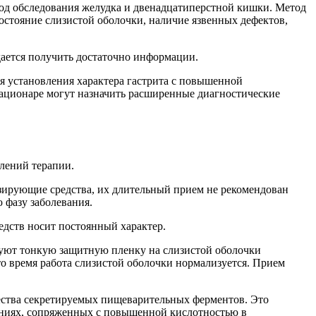
тод обследования желудка и двенадцатиперстной кишки. Метод
остояние слизистой оболочки, наличие язвенных дефектов,
удается получить достаточно информации.
я установления характера гастрита с повышенной
тационаре могут назначить расширенные диагностические
лений терапии.
зирующие средства, их длительный прием не рекомендован
 фазу заболевания.
дств носит постоянный характер.
уют тонкую защитную пленку на слизистой оболочки
то время работа слизистой оболочки нормализуется. Прием
ества секретируемых пищеварительных ферментов. Это
ояниях, сопряженных с повышенной кислотностью в