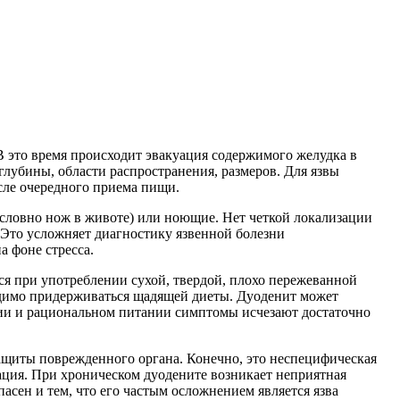
 В это время происходит эвакуация содержимого желудка в
глубины, области распространения, размеров. Для язвы
сле очередного приема пищи.
 словно нож в животе) или ноющие. Нет четкой локализации
. Это усложняет диагностику язвенной болезни
а фоне стресса.
ся при употреблении сухой, твердой, плохо пережеванной
одимо придерживаться щадящей диеты. Дуоденит может
рапии и рациональном питании симптомы исчезают достаточно
ащиты поврежденного органа. Конечно, это неспецифическая
зация. При хроническом дуодените возникает неприятная
асен и тем, что его частым осложнением является язва