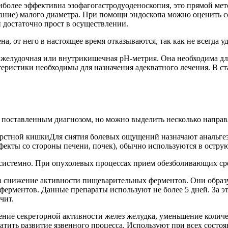
более эффективна эзофагогастродуоденоскопия, это прямой ме
вание) малого диаметра. При помощи эндоскопа можно оценить с
 достаточно прост в осуществлении.
а, от него в настоящее время отказываются, так как не всегда 
ижелудочная или внутрикишечная рН-метрия. Она необходима дл
еристики необходимы для назначения адекватного лечения. В с
 поставленным диагнозом, но можно выделить несколько направ
Для снятия болевых ощущений назначают анальге
екты со стороны печени, почек), обычно используются в острую
 системно. При опухолевых процессах прием обезболивающих сре
а снижение активности пищеварительных ферментов. Они образ
ферментов. Данные препараты используют не более 5 дней. За э
чит.
ние секреторной активности желез желудка, уменьшение колич
ратить развитие язвенного процесса. Используют при всех сост