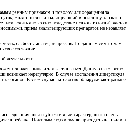
Самым ранним признаком и поводом для обращения за
 суток, может носить иррадиирующий в поясницу характер.
ет исключить анорексию вследствие психопатологии), часто к
выносимыми, прием анальгезирующих препаратов не избавляет
емость, слабость, апатия, депрессия. По данным симптомам
ь свое состояние.
ой деятельности.
может попадать пища и там застаиваться. Данную патологию
ищи возникает нерегулярно. В случае воспаления дивертикула
этих органов. В этом случае патологию обнаруживают раньше.
п исследования носит субъективный характер, но он очень
одители ребенка. Пожилым людям лучше приходить на прием в