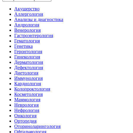
Акушерство
Аллергология
Анализы и диагностика
Андрология
Венерология
Гастроэнтерология
Гематология
Генетика
Геронтология
Гинекология
Дерматология
Дефектология
Диетология
Иммунология
Кардиология
Колопроктология
Косметология
Маммология
Неврология
Нефрология
Онкология
Ортопедия
Оториноларингология
Офтальмология