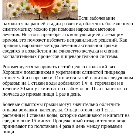
Если заболевание
находится на ранней стадии развития, облегчить болезненную
симптоматику можно при помощи народных методов
лечения. Не стоит пренебрегать консультацией с лечащим
врачом, это поможет избежать неправильных решений. Как
правило, народные методы лечения аксиальной грыжи
сводятся в воздействии на слизистую желудка и снятии
воспалительных процессов пищеварительной системы.
Рекомендуется заваривать с этой целью скользкий вяз.
Хорошим помощником в укреплении слизистой пищевода
станет чай из горечавки. Готовится такой напиток следующим
образом: на 1 стакан воды добавляют 1 ч. л. горечавки и в
течение 30 минут кипятят на слабом огне. Пьют напиток за
полчаса до приема пищи 1 раз в день.
Болевые симптомы грыжи могут значительно облегчить
отвары ромашки, календулы. Отвар готовят из 1 ст. л.
растения и 1 стакана воды, которые смешивают и кипятят на
среднем огне 15 минут. Процеженный отвар в теплом виде
принимают по полстакана 4 раза в день между приемами
пищи.