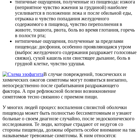
типичные ощущения, полученные из пищевода: изжога
(неприятное чувство жжения за грудиной) наиболее
усиливается в положении лежа и после обильной еды,
отрыжка и чувство попадания желудочного
содержимого в пищевод, чувство переполнения в
животе, тошнота, рвота, боль во время глотания, горечь
в полости рта;
нетипичные ощущения, полученные за пределами
пищевода: дисфония, особенно проявляющаяся утром
(выброс желудочного содержания раздражает голосовые
связки), сухой кашель или свистящее дыхание, боль в
грудной клетке, чувство удушья.
В случае повреждений, токсических и
химических ожогов симптомы могут появиться внезапно,
непосредственно после срабатывания раздражающего
фактора. А при рефлюксной болезни возникновение
симптомов тесно связанно с приемом пищи.
У многих людей процесс воспаления слизистой оболочки
пищевода может быть полностью бессимптомным и узнают
больные о своем диагнозе случайно, после эндоскопического
исследования. Те люди, которые страдают от недугов со
стороны пищевода, должны обратить особое внимание на так
называемые тревожные симптомы. К ним относятся: