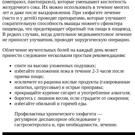
(омепразол, пантопразол), которые уменьшают кислотность
желудочного сока. Их можно использовать в течение многих
лет и даже после выздоровления. При эзофагите лечение
(часто и у детей) проводят препаратами, которые улучшают
сократительную способность мышцы нижнего сфинктера
пищевода, что предотвращает обратный ток пищи в пищевод.
В редких случаях, когда длительное медикаментозное лечение
не приносит улучшения, проводят хирургическую операцию.
Облегчение мучительных болей на каждый день может
принести следование нескольким простым рекомендациям:
спите на высоко уложенных подушках;
избегайте положения лежа в течение 2-3 часов после
приема пищи;
исключите из рациона кислые продукты (газированные
напитки, цитрусовые) и острые приправы;
прекращайте курение сигарет и употребление алкоголя;
боритесь с лишним весом, если страдаете от ожирения;
избегайте обильной и горячей еды.
Профилактика хронического эзофагита —
регулярное диспансерное обследование у
гастроэнтеролога и, при необходимости, лечение.