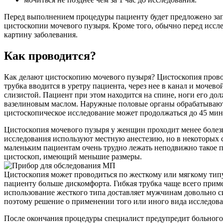
Перед выполнением процедуры пациенту будет предложено зап
цистоскопии мочевого пузыря. Кроме того, обычно перед иссл
картину заболевания.
Как проводится?
Как делают цистоскопию мочевого пузыря? Цистоскопия прово
трубка вводится в уретру пациента, через нее в канал и мочев
слизистой. Пациент при этом находится на спине, ноги его до
вазелиновым маслом. Наружные половые органы обрабатываютс
цистоскопическое исследование может продолжаться до 45 мин
Цистоскопия мочевого пузыря у женщин проходит менее болезн
исследования используют местную анестезию, но в некоторых 
маленьким пациентам очень трудно лежать неподвижно такое п
цистоскоп, имеющий меньшие размеры.
Цистоскопия может проводиться по жесткому или мягкому типу.
пациенту больше дискомфорта. Гибкая трубка чаще всего приме
использование жесткого типа доставляет мужчинам довольно с
поэтому решение о применении того или иного вида исследов
После окончания процедуры специалист предупредит больного