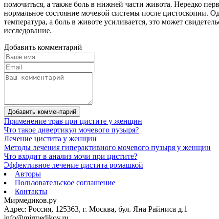
помочиться, а также боль в нижней части живота. Нередко перв
нормальное состояние мочевой системы после цистоскопии. Од
температура, а боль в животе усиливается, это может свидете
исследование.
Добавить комментарий
Добавить комментарий
Применение трав при цистите у женщин
Что такое дивертикул мочевого пузыря?
Лечение цистита у женщин
Методы лечения гиперактивного мочевого пузыря у женщин
Что входит в анализ мочи при цистите?
Эффективное лечение цистита ромашкой
Авторы
Пользовательское соглашение
Контакты
Мирмедиков.ру
Адрес: Россия, 125363, г. Москва, бул. Яна Райниса д.1
info@mirmedikov.ru