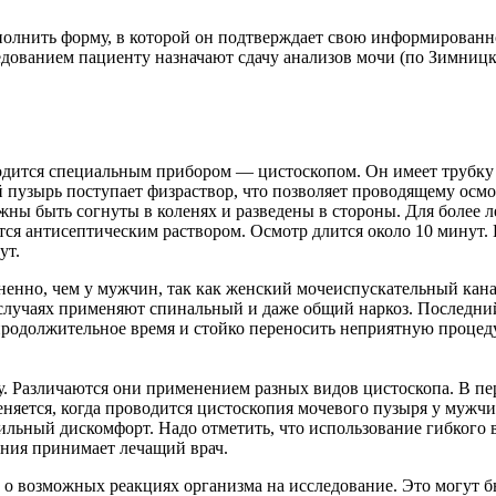
олнить форму, в которой он подтверждает свою информированно
едованием пациенту назначают сдачу анализов мочи (по Зимниц
дится специальным прибором — цистоскопом. Он имеет трубку 
ой пузырь поступает физраствор, что позволяет проводящему осм
лжны быть согнуты в коленях и разведены в стороны. Для более
я антисептическим раствором. Осмотр длится около 10 минут. 
ут.
енно, чем у мужчин, так как женский мочеиспускательный кана
случаях применяют спинальный и даже общий наркоз. Последний 
родолжительное время и стойко переносить неприятную процеду
 Различаются они применением разных видов цистоскопа. В перв
няется, когда проводится цистоскопия мочевого пузыря у мужчин
ильный дискомфорт. Надо отметить, что использование гибкого 
ания принимает лечащий врач.
 о возможных реакциях организма на исследование. Это могут 