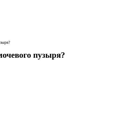
узыря?
мочевого пузыря?