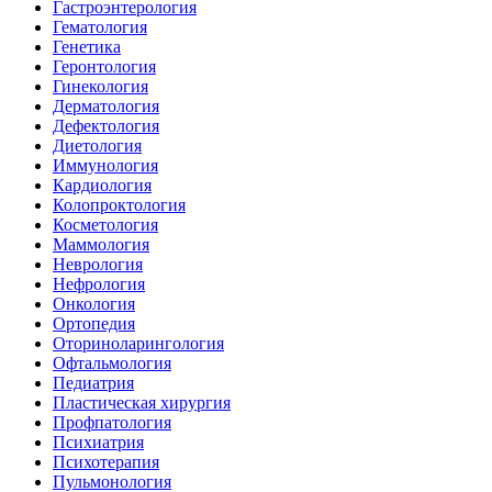
Гастроэнтерология
Гематология
Генетика
Геронтология
Гинекология
Дерматология
Дефектология
Диетология
Иммунология
Кардиология
Колопроктология
Косметология
Маммология
Неврология
Нефрология
Онкология
Ортопедия
Оториноларингология
Офтальмология
Педиатрия
Пластическая хирургия
Профпатология
Психиатрия
Психотерапия
Пульмонология