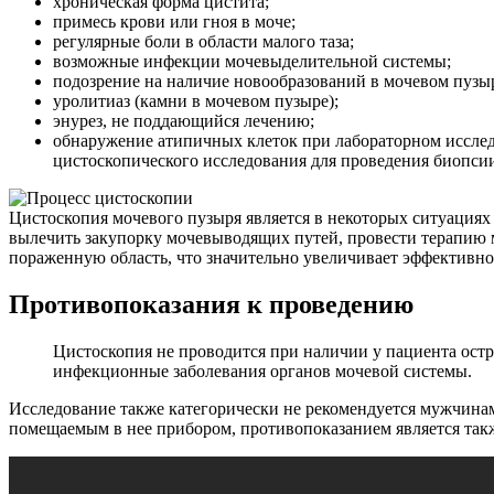
хроническая форма цистита;
примесь крови или гноя в моче;
регулярные боли в области малого таза;
возможные инфекции мочевыделительной системы;
подозрение на наличие новообразований в мочевом пузы
уролитиаз (камни в мочевом пузыре);
энурез, не поддающийся лечению;
обнаружение атипичных клеток при лабораторном исслед
цистоскопического исследования для проведения биопси
Цистоскопия мочевого пузыря является в некоторых ситуациях
вылечить закупорку мочевыводящих путей, провести терапию 
пораженную область, что значительно увеличивает эффективно
Противопоказания к проведению
Цистоскопия не проводится при наличии у пациента ост
инфекционные заболевания органов мочевой системы.
Исследование также категорически не рекомендуется мужчина
помещаемым в нее прибором, противопоказанием является так