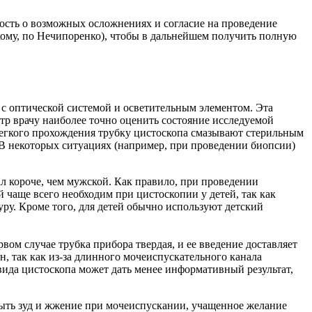
сть о возможных осложнениях и согласие на проведение
кому, по Нечипоренко), чтобы в дальнейшем получить полную
с оптической системой и осветительным элементом. Эта
отр врачу наиболее точно оценить состояние исследуемой
 легкого прохождения трубку цистоскопа смазывают стерильным
В некоторых ситуациях (например, при проведении биопсии)
л короче, чем мужской. Как правило, при проведении
чаще всего необходим при цистоскопии у детей, так как
ру. Кроме того, для детей обычно используют детский
ом случае трубка прибора твердая, и ее введение доставляет
, так как из-за длинного мочеиспускательного канала
вида цистоскопа может дать менее информативный результат,
быть зуд и жжение при мочеиспускании, учащенное желание