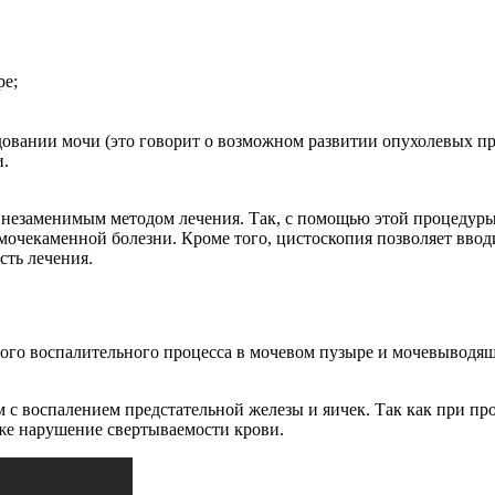
ре;
овании мочи (это говорит о возможном развитии опухолевых про
и.
 незаменимым методом лечения. Так, с помощью этой процедуры
мочекаменной болезни. Кроме того, цистоскопия позволяет вво
сть лечения.
рого воспалительного процесса в мочевом пузыре и мочевывод
м с воспалением предстательной железы и яичек. Так как при 
же нарушение свертываемости крови.