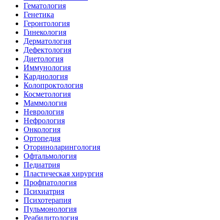
Гематология
Генетика
Геронтология
Гинекология
Дерматология
Дефектология
Диетология
Иммунология
Кардиология
Колопроктология
Косметология
Маммология
Неврология
Нефрология
Онкология
Ортопедия
Оториноларингология
Офтальмология
Педиатрия
Пластическая хирургия
Профпатология
Психиатрия
Психотерапия
Пульмонология
Реабилитология