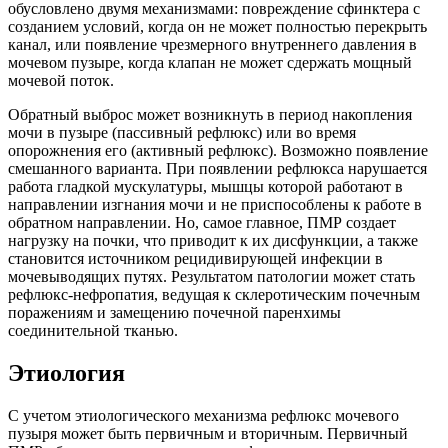
обусловлено двумя механизмами: повреждение сфинктера с
созданием условий, когда он не может полностью перекрыть
канал, или появление чрезмерного внутреннего давления в
мочевом пузыре, когда клапан не может сдержать мощный
мочевой поток.
Обратный выброс может возникнуть в период накопления
мочи в пузыре (пассивный рефлюкс) или во время
опорожнения его (активный рефлюкс). Возможно появление
смешанного варианта. При появлении рефлюкса нарушается
работа гладкой мускулатуры, мышцы которой работают в
направлении изгнания мочи и не приспособлены к работе в
обратном направлении. Но, самое главное, ПМР создает
нагрузку на почки, что приводит к их дисфункции, а также
становится источником рецидивирующей инфекции в
мочевыводящих путях. Результатом патологии может стать
рефлюкс-нефропатия, ведущая к склеротическим почечным
поражениям и замещению почечной паренхимы
соединительной тканью.
Этиология
С учетом этиологического механизма рефлюкс мочевого
пузыря может быть первичным и вторичным. Первичный