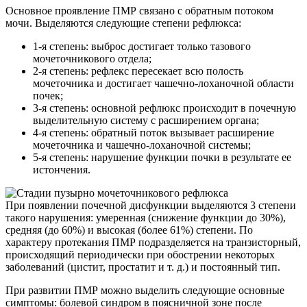
Основное проявление ПМР связано с обратным потоком
мочи. Выделяются следующие степени рефлюкса:
1-я степень: выброс достигает только тазового
мочеточникового отдела;
2-я степень: рефлекс пересекает всю полость
мочеточника и достигает чашечно-лоханочной области
почек;
3-я степень: основной рефлюкс происходит в почечную
выделительную систему с расширением органа;
4-я степень: обратный поток вызывает расширение
мочеточника и чашечно-лоханочной системы;
5-я степень: нарушение функции почки в результате ее
истончения.
При появлении почечной дисфункции выделяются 3 степени
такого нарушения: умеренная (снижение функции до 30%),
средняя (до 60%) и высокая (более 61%) степени. По
характеру протекания ПМР подразделяется на транзисторный,
происходящий периодически при обострении некоторых
заболеваний (цистит, простатит и т. д.) и постоянный тип.
При развитии ПМР можно выделить следующие основные
симптомы: болевой синдром в поясничной зоне после