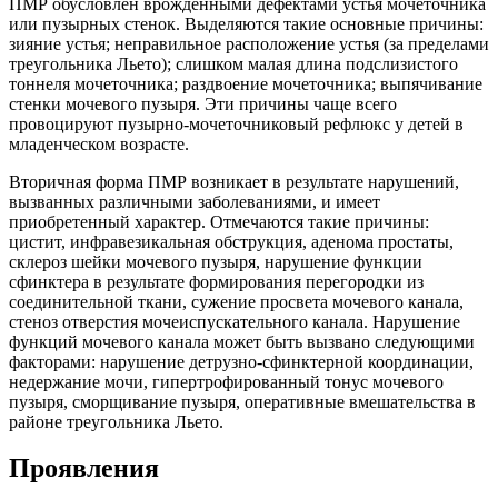
ПМР обусловлен врожденными дефектами устья мочеточника
или пузырных стенок. Выделяются такие основные причины:
зияние устья; неправильное расположение устья (за пределами
треугольника Льето); слишком малая длина подслизистого
тоннеля мочеточника; раздвоение мочеточника; выпячивание
стенки мочевого пузыря. Эти причины чаще всего
провоцируют пузырно-мочеточниковый рефлюкс у детей в
младенческом возрасте.
Вторичная форма ПМР возникает в результате нарушений,
вызванных различными заболеваниями, и имеет
приобретенный характер. Отмечаются такие причины:
цистит, инфравезикальная обструкция, аденома простаты,
склероз шейки мочевого пузыря, нарушение функции
сфинктера в результате формирования перегородки из
соединительной ткани, сужение просвета мочевого канала,
стеноз отверстия мочеиспускательного канала. Нарушение
функций мочевого канала может быть вызвано следующими
факторами: нарушение детрузно-сфинктерной координации,
недержание мочи, гипертрофированный тонус мочевого
пузыря, сморщивание пузыря, оперативные вмешательства в
районе треугольника Льето.
Проявления