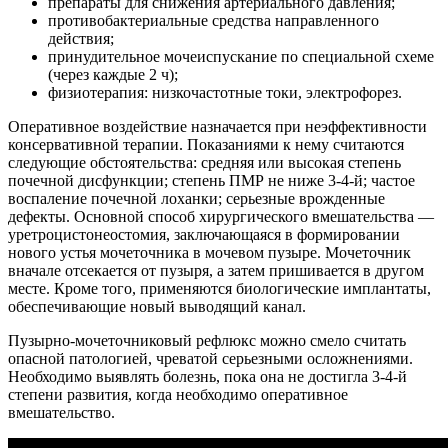
препараты для снижения артериального давления;
противобактериальные средства направленного
действия;
принудительное мочеиспускание по специальной схеме
(через каждые 2 ч);
физиотерапия: низкочастотные токи, электрофорез.
Оперативное воздействие назначается при неэффективности
консервативной терапии. Показаниями к нему считаются
следующие обстоятельства: средняя или высокая степень
почечной дисфункции; степень ПМР не ниже 3-4-й; частое
воспаление почечной лоханки; серьезные врожденные
дефекты. Основной способ хирургического вмешательства —
уретроцистонеостомия, заключающаяся в формировании
нового устья мочеточника в мочевом пузыре. Мочеточник
вначале отсекается от пузыря, а затем пришивается в другом
месте. Кроме того, применяются биологические имплантаты,
обеспечивающие новый выводящий канал.
Пузырно-мочеточниковый рефлюкс можно смело считать
опасной патологией, чреватой серьезными осложнениями.
Необходимо выявлять болезнь, пока она не достигла 3-4-й
степени развития, когда необходимо оперативное
вмешательство.