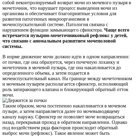
собой неконтролируемый возврат мочи из мочевого пузыря в
мочеточник, что нарушает процесс выведения мочи из
организма и обеспечивает благоприятные условия для
развития патогенных микроорганизмов в
мочеиспускательной системе. Патология связана с
нарушением функции замыкающего сфинктера.
Чаще всего
встречается пузырно-мочеточниковый рефлюкс у детей,
что связано с аномальным развитием мочеполовой
системы.
В норме движение мочи должно идти в одном направлении:
от почки, где она образуется, через почечную лоханку и
мочеточник в мочевой пузырь, где она накапливается до
определенного объема, а затем подается в
мочеиспускательный канал. На границе между мочеточником
и мочевым пузырем располагается сфинктер, исполняющий
роль запирающего клапана и блокирующий обратный отток
мочи.
Таким образом, моча постепенно накапливается в мочевом
пузыре, а затем направляется далее по мочевыводящему
каналу наружу. Сфинктер не позволяет моче возвращаться
назад, перекрывая проход в обратном направлении. Однако
под воздействием ряда факторов происходит обратный
выброс мочи (рефлюкс). Такое явление может быть