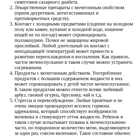
симптомов сахарного диабета.
Лекарственные препараты с мочегонным свойством
(прием диуретиков, антигистаминных и
противорвотных средств).
Контакт с холодными предметами (сидение на холодном
полу или камне, купание в холодной воде, ношение
вещей не по погоде) может спровоцировать
поллакиурию. Почки не защищены жировой
прослойкой. Любой длительный их контакт с
неподходящей температурой может привести к
развитию переохлаждения и воспаления. Как правило,
частое мочеиспускание в таком случае можно устранить
согреванием.
Продукты с мочегонным действием. Употребление
продуктов с большим содержанием жидкости в них
может спровоцировать у детей частое мочеиспускание.
К таким продуктам можно отнести всеми любимый
арбуз, свежий огурец, бруснику, чай и т.д.
Стрессы и перевозбуждение. Любые приятные и не
очень эмоции провоцируют всплеск гормона
адреналина, который способствует возбудимости
мочевика и стимулирует отток жидкости. Ребенок в
таком случае испытывает позывы к мочеиспусканию
часто, но порционное количество мочи, выделяющееся
за один раз, совсем маленькое. Такое состояние обычно