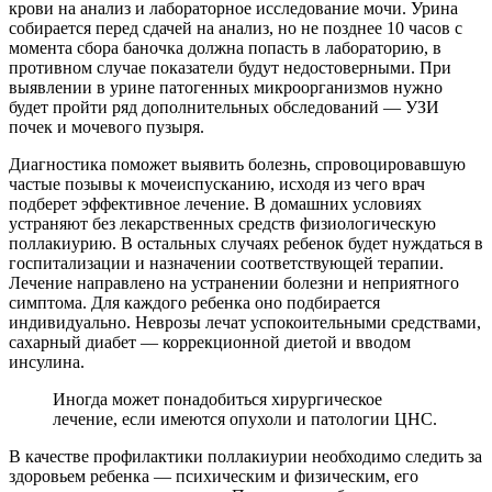
крови на анализ и лабораторное исследование мочи. Урина
собирается перед сдачей на анализ, но не позднее 10 часов с
момента сбора баночка должна попасть в лабораторию, в
противном случае показатели будут недостоверными. При
выявлении в урине патогенных микроорганизмов нужно
будет пройти ряд дополнительных обследований — УЗИ
почек и мочевого пузыря.
Диагностика поможет выявить болезнь, спровоцировавшую
частые позывы к мочеиспусканию, исходя из чего врач
подберет эффективное лечение. В домашних условиях
устраняют без лекарственных средств физиологическую
поллакиурию. В остальных случаях ребенок будет нуждаться в
госпитализации и назначении соответствующей терапии.
Лечение направлено на устранении болезни и неприятного
симптома. Для каждого ребенка оно подбирается
индивидуально. Неврозы лечат успокоительными средствами,
сахарный диабет — коррекционной диетой и вводом
инсулина.
Иногда может понадобиться хирургическое
лечение, если имеются опухоли и патологии ЦНС.
В качестве профилактики поллакиурии необходимо следить за
здоровьем ребенка — психическим и физическим, его