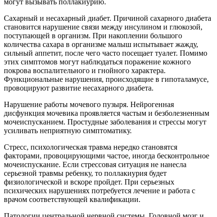
могут вызывать поллакиурию.
Сахарный и несахарный диабет. Причиной сахарного диабета
становится нарушение связи между инсулином и глюкозой,
поступающей в организм. При накоплении большого
количества сахара в организме малыш испытывает жажду,
сильный аппетит, после чего часто посещает туалет. Помимо
этих симптомов могут наблюдаться поражение кожного
покрова воспалительного и гнойного характера.
Функциональные нарушения, происходящие в гипоталамусе,
провоцируют развитие несахарного диабета.
Нарушение работы мочевого пузыря. Нейрогенная
дисфункция мочевика проявляется частым и безболезненным
мочеиспусканием. Простудные заболевания и стрессы могут
усиливать неприятную симптоматику.
Стресс, психологическая травма нередко становятся
факторами, провоцирующими частое, иногда бесконтрольное
мочеиспускание. Если стрессовая ситуация не нанесла
серьезной травмы ребенку, то поллакиурия будет
физиологической и вскоре пройдет. При серьезных
психических нарушениях потребуется лечение и работа с
врачом соответствующей квалификации.
Патологии центральной нервной системы. Головной мозг и