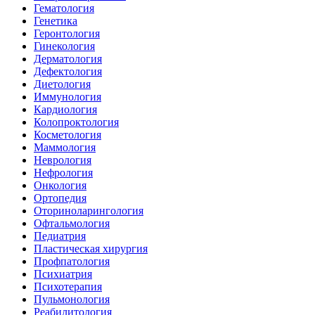
Гематология
Генетика
Геронтология
Гинекология
Дерматология
Дефектология
Диетология
Иммунология
Кардиология
Колопроктология
Косметология
Маммология
Неврология
Нефрология
Онкология
Ортопедия
Оториноларингология
Офтальмология
Педиатрия
Пластическая хирургия
Профпатология
Психиатрия
Психотерапия
Пульмонология
Реабилитология