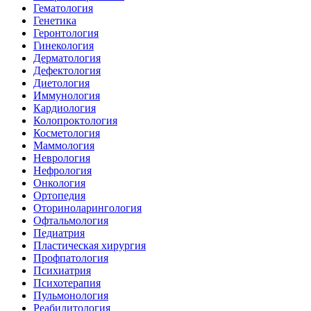
Гематология
Генетика
Геронтология
Гинекология
Дерматология
Дефектология
Диетология
Иммунология
Кардиология
Колопроктология
Косметология
Маммология
Неврология
Нефрология
Онкология
Ортопедия
Оториноларингология
Офтальмология
Педиатрия
Пластическая хирургия
Профпатология
Психиатрия
Психотерапия
Пульмонология
Реабилитология