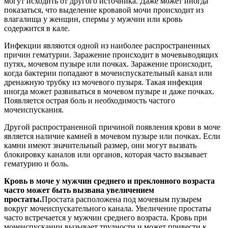
могут исходить от другого источника. Даже может иногда
показаться, что выделение кровавой мочи происходит из
влагалища у женщин, спермы у мужчин или кровь
содержится в кале.
Инфекции являются одной из наиболее распространенных
причин гематурии. Заражение происходит в мочевыводящих
путях, мочевом пузыре или почках. Заражение происходит,
когда бактерии попадают в мочеиспускательный канал или
дренажную трубку из мочевого пузыря. Такая инфекция
иногда может развиваться в мочевом пузыре и даже почках.
Появляется острая боль и необходимость частого
мочеиспускания.
Другой распространенной причиной появления крови в моче
является наличие камней в мочевом пузыре или почках. Если
камни имеют значительный размер, они могут вызвать
блокировку каналов или органов, которая часто вызывает
гематурию и боль.
Кровь в моче у мужчин среднего и преклонного возраста
часто может быть вызвана увеличением
простаты.
Простата расположена под мочевым пузырем
вокруг мочеиспускательного канала. Увеличение простаты
часто встречается у мужчин среднего возраста. Кровь при
мочеиспускании вызывает трудности и может привести к