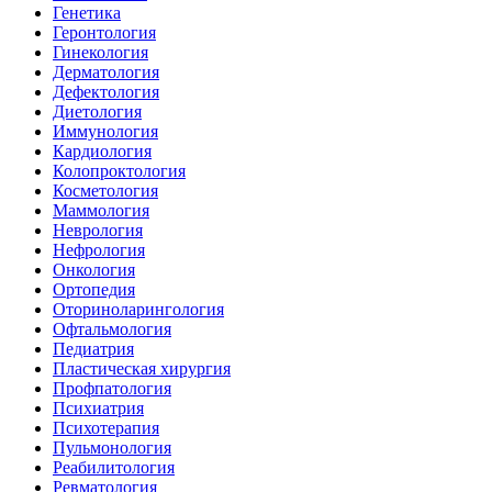
Генетика
Геронтология
Гинекология
Дерматология
Дефектология
Диетология
Иммунология
Кардиология
Колопроктология
Косметология
Маммология
Неврология
Нефрология
Онкология
Ортопедия
Оториноларингология
Офтальмология
Педиатрия
Пластическая хирургия
Профпатология
Психиатрия
Психотерапия
Пульмонология
Реабилитология
Ревматология