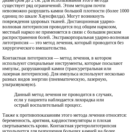
диаметром до 2 см. Для использования этого метода
существует ряд ограничений. Этим методом почти
невозможно разрушить камни большой плотности (более 1000
единиц по шкале Хаунсфилда). Могут возникнуть
повреждения здоровых тканей. Дистанционная ударно-
волновая литотрипсия проводится под общим наркозом,
местный наркоз не применяется в связи с большим риском
распространения болей. Экстракорпоральная ударно-волновая
литотрипсия — это метод лечения, который проводится без
хирургического вмешательства.
Контактная литотрипсия — метод лечения, в котором
используют специальные инструменты, которые посылают
импульс, разрушающий камни (трансуретральная или
лазерная литотрипсия). Для импульса используют несколько
разных видов энергии (пневматическую, лазерную,
ультразвуковую).
Данный метод лечения не проводится в случаях,
если у пациента наблюдается лихорадка или
острый воспалительный процесс.
Также к противопоказаниям этого метода лечения относятся:
беременность, аритмия, кардиостимуляторы и плохая
свертываемость крови. Контактная уретеролитотрипсия
используется для разрушения больших камней на более