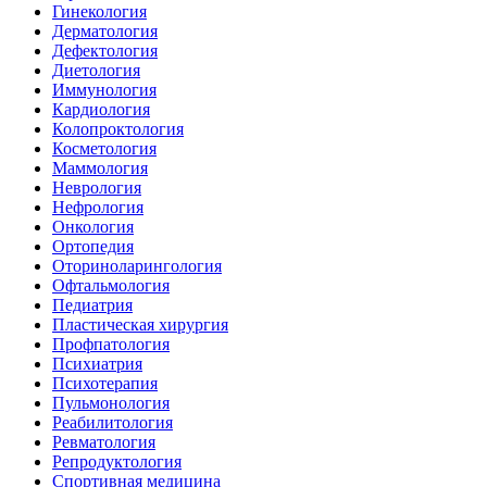
Гинекология
Дерматология
Дефектология
Диетология
Иммунология
Кардиология
Колопроктология
Косметология
Маммология
Неврология
Нефрология
Онкология
Ортопедия
Оториноларингология
Офтальмология
Педиатрия
Пластическая хирургия
Профпатология
Психиатрия
Психотерапия
Пульмонология
Реабилитология
Ревматология
Репродуктология
Спортивная медицина