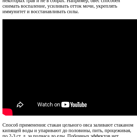
некоторых трав и не в сборах. Например, овес способен
снимать воспаление, усиливать отток мочи, укреплять
иммунитет и восстанавливать силы.
Способ применения: стакан цельного овса заливают стаканом
кипящей воды и упаривают до половины, пить, процеживая,
по 2-3 ст. л. за полчаса до еды. Побочных эффектов нет,