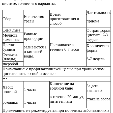
цистите, точнее, его варианты.
Длительность
Время
Количество
Сбор
приготовления и
травы
приема
способ
Семя льна
Острая форма
Равные
цистита: 2-3
Мелисса
пропорции
недели
лимонная
Цветки
Настаивают в
Хроническая
заливаются 1
бузины
течение 6-7часов
форма:
л кипящей
Фенхель
воды.
(плоды)
6-7 недель
зверобой
Примечание: с профилактической целью при хроническом
цистите пить весной и осенью
•••
Кипячение на
За день
Хвощ
водяной бане
1 часть
выпить 3
полевой
в течение 20 минут,
стакана сбора
пить теплым
ромашка
1 часть
Примечание: не рекомендуется при почечных заболеваниях в