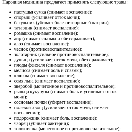
Народная медицина предлагает применять следующие травы:
пастушья сумка (снимает воспаление);
спорыш (усиливает отток мочи);
багульник (убивает болезнетворные бактерии);
татарник (снимает воспаление);
ромашка (снимает воспаление);
аир (снимает спазмы и обеззараживает);
алоэ (снимает воспаление);
чеснок (противовоспалительное);
золотарник (сильное противовоспалительное);
душица (усиливает отток мочи, обеззараживает);
плоды фенхеля (снимает воспаление);
мелисса (снимает боль и спазмы);
клюква (снимает воспаление);
семя льна (снимает воспаление);
зверобой (мочегонное и противовоспалительное);
рыльца кукурузы (снимает боль и усиливает отток
мочи);
сосновые почки (убирает воспаление);
полевой хвощ (усиливает отток мочи, снимает
воспаление);
подорожник (снимает боль, воспаление);
чабрец (убивает бактерии);
толокнянка (мочегонное и противовоспалительное);