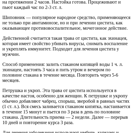
на протяжении 2 часов. Настойка готова. Процеживают и
пьют каждый час по 2-3 ст. л.
Шиповник — популярное народное средство, применяющееся
не только при авитаминозе, но и при лечении цистита, как
оказывающее противовоспалительное, мочегонное действие.
Действенной считается такая трава от цистита, как эхинацея,
которая имеет свойство убивать вирусы, снимать воспаление
и укреплять иммунитет. Подходит для лечения цистита у
мужчин.
Способ применения: залить стаканом кипящей воды 1 ч. л.
эхинацеи, настоять 3 часа и пить утром и вечером по
половине стакана в течение месяца. Повторить через 5-6
месяцев.
Петрушка и укроп. Эта трава от цистита используется в
качестве настоя, особенно для женщин. К петрушке и укропу
обычно добавляют чабрец, спорыш, зверобой в равных частях
(1 ст. л.). Вся смесь заливается стаканом кипятка, настаивается
в течение 15 минут и пьется по 3 раза в день по половине
стакана. Длительность приема — 2 недели. Далее — перерыв
10 дней и повторение курса 3 раза.
Для лечения заболевания используют имбирь, куркуму и