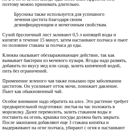
поэтому можно принимать длительно.
Брусника также используется для успешного
лечения цистита благодаря своим
дезинфицирующим и мочегонным свойствам.
Сухой брусничный лист заливают 0,5 л кипящей воды и
кипятят в течение 15 минут, затем настаивают полчаса и пьют
по половине стакана за полчаса до еды.
Клюква оказывает обеззараживающее действие, так как
вымывает бактерии из мочевого пузыря. Ягоды надо размять,
добавить по вкусу мед или сахар, залить кипяченой водой,
пить без ограничений.
Применение зеленого чая также показано при заболевании
циститом. Он усиливает отток мочи, понижает давление.
Пьют как обыкновенный чай.
Особое внимание надо обратить на алоэ. Это растение требует
предварительной подготовки: листья на час положить в
морозилку. Далее перемолоть, залить стаканом воды и
поставить на огонь, крышка посуды должна быть закрыта.
После закипания добавляют еще 3 стакана кипятка и
выдерживают на огне полчаса, убирают с огня и настаивают