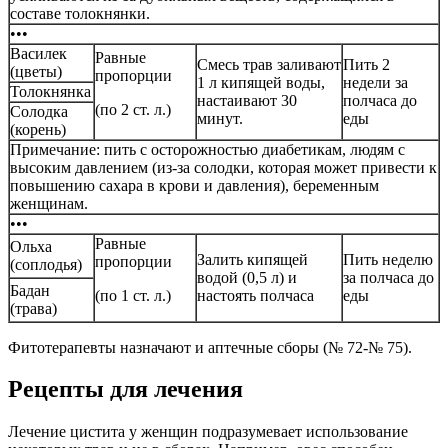
составе толокнянки.
•••
Василек
Равные
Смесь трав заливают
Пить 2
(цветы)
пропорции
1 л кипящей воды,
недели за
Толокнянка
настаивают 30
полчаса до
(по 2 ст. л.)
Солодка
минут.
еды
(корень)
Примечание: пить с осторожностью диабетикам, людям с
высоким давлением (из-за солодки, которая может привести к
повышению сахара в крови и давления), беременным
женщинам.
•••
Равные
Ольха
Залить кипящей
Пить неделю
пропорции
(соплодья)
водой (0,5 л) и
за полчаса до
Бадан
(по 1 ст. л.)
настоять полчаса
еды
(трава)
Фитотерапевты назначают и аптечные сборы (№ 72-№ 75).
Рецепты для лечения
Лечение цистита у женщин подразумевает использование