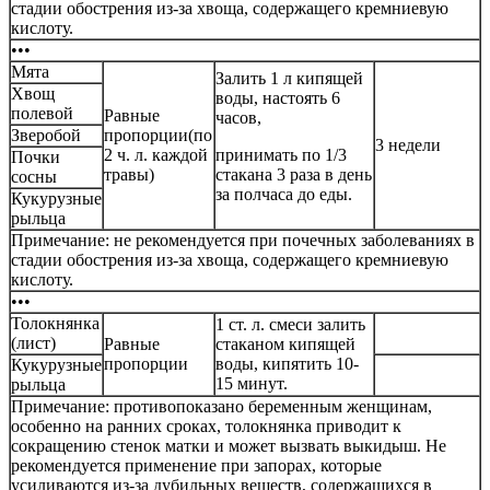
стадии обострения из-за хвоща, содержащего кремниевую
кислоту.
•••
Мята
Залить 1 л кипящей
Хвощ
воды, настоять 6
полевой
Равные
часов,
Зверобой
пропорции(по
3 недели
2 ч. л. каждой
принимать по 1/3
Почки
травы)
стакана 3 раза в день
сосны
за полчаса до еды.
Кукурузные
рыльца
Примечание: не рекомендуется при почечных заболеваниях в
стадии обострения из-за хвоща, содержащего кремниевую
кислоту.
•••
Толокнянка
1 ст. л. смеси залить
(лист)
Равные
стаканом кипящей
пропорции
воды, кипятить 10-
Кукурузные
15 минут.
рыльца
Примечание: противопоказано беременным женщинам,
особенно на ранних сроках, толокнянка приводит к
сокращению стенок матки и может вызвать выкидыш. Не
рекомендуется применение при запорах, которые
усиливаются из-за дубильных веществ, содержащихся в