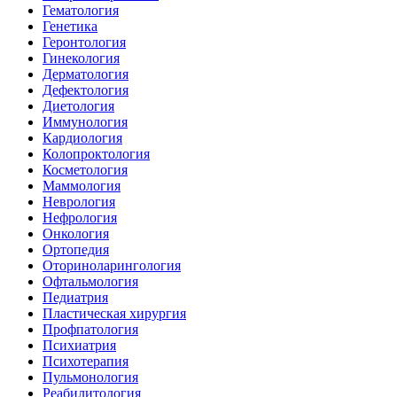
Гематология
Генетика
Геронтология
Гинекология
Дерматология
Дефектология
Диетология
Иммунология
Кардиология
Колопроктология
Косметология
Маммология
Неврология
Нефрология
Онкология
Ортопедия
Оториноларингология
Офтальмология
Педиатрия
Пластическая хирургия
Профпатология
Психиатрия
Психотерапия
Пульмонология
Реабилитология