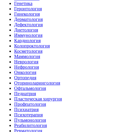
Генетика
Геронтология
Гинекология
Дерматология
Дефектология
Диетология
Иммунология
Кардиология
Колопроктология
Косметология
Маммология
Неврология
Нефрология
Онкология
Ортопедия
Оториноларингология
Офтальмология
Педиатрия
Пластическая хирургия
Профпатология
Психиатрия
Психотерапия
Пульмонология
Реабилитология
Ревматология