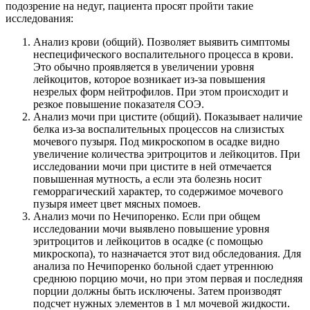
подозрение на недуг, пациента просят пройти такие
исследования:
Анализ крови (общий). Позволяет выявить симптомы
неспецифического воспалительного процесса в крови.
Это обычно проявляется в увеличении уровня
лейкоцитов, которое возникает из-за повышения
незрелых форм нейтрофилов. При этом происходит и
резкое повышение показателя СОЭ.
Анализ мочи при цистите (общий). Показывает наличие
белка из-за воспалительных процессов на слизистых
мочевого пузыря. Под микроскопом в осадке видно
увеличение количества эритроцитов и лейкоцитов. При
исследовании мочи при цистите в ней отмечается
повышенная мутность, а если эта болезнь носит
геморрагический характер, то содержимое мочевого
пузыря имеет цвет мясных помоев.
Анализ мочи по Нечипоренко. Если при общем
исследовании мочи выявлено повышение уровня
эритроцитов и лейкоцитов в осадке (с помощью
микроскопа), то назначается этот вид обследования. Для
анализа по Нечипоренко больной сдает утреннюю
среднюю порцию мочи, но при этом первая и последняя
порции должны быть исключены. Затем производят
подсчет нужных элементов в 1 мл мочевой жидкости.