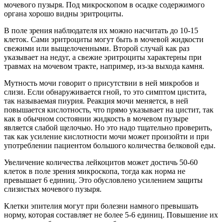
мочевого пузыря. Под микроскопом в осадке содержимого
органа хорошо видны эритроциты.
В поле зрения наблюдателя их можно насчитать до 10-15
клеток. Сами эритроциты могут быть в мочевой жидкости
свежими или выщелоченными. Второй случай как раз
указывает на недуг, а свежие эритроциты характерны при
травмах на мочевом тракте, например, из-за выхода камня.
Мутность мочи говорит о присутствии в ней микробов и
слизи. Если обнаруживается гной, то это симптом цистита,
так называемая пиурия. Реакция мочи меняется, в ней
повышается кислотность, что прямо указывает на цистит, так
как в обычном состоянии жидкость в мочевом пузыре
является слабой щелочью. Но это надо тщательно проверить,
так как усиление кислотности мочи может произойти и при
употреблении пациентом большого количества белковой еды.
Увеличение количества лейкоцитов может достичь 50-60
клеток в поле зрения микроскопа, тогда как норма не
превышает 6 единиц. Это обусловлено усилением защиты
слизистых мочевого пузыря.
Клетки эпителия могут при болезни намного превышать
норму, которая составляет не более 5-6 единиц. Повышение их