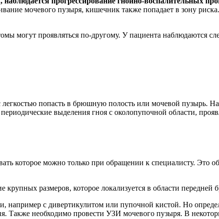
м, наблюдается прогрессирование гнойно-воспалительных про
вливание мочевого пузыря, кишечник также попадает в зону рис
томы могут проявляться по-другому. У пациента наблюдаются с
 с легкостью попасть в брюшную полость или мочевой пузырь. На
 периодические выделения гноя с околопупочной области, прояв
вать которое можно только при обращении к специалисту. Это об
е крупных размеров, которое локализуется в области передней 
и, например с дивертикулитом или пупочной кистой. Но опред
ия. Также необходимо провести УЗИ мочевого пузыря. В некото