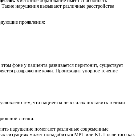
цессов.
Кистозное образование имеет способность
ка. Такие нарушения вызывают различные расстройства
ледующие проявления:
 этом фоне у пациента развивается перитонит, существует
ляется раздражение кожи. Происходит упорное течение
условлено тем, что пациенты не в силах поставить точный
брюшной стенки.
елить нарушение помогают различные современные
рых ситуациях может понадобиться МРТ или КТ. После того как