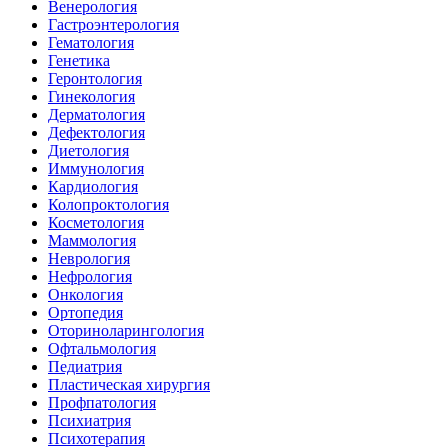
Венерология
Гастроэнтерология
Гематология
Генетика
Геронтология
Гинекология
Дерматология
Дефектология
Диетология
Иммунология
Кардиология
Колопроктология
Косметология
Маммология
Неврология
Нефрология
Онкология
Ортопедия
Оториноларингология
Офтальмология
Педиатрия
Пластическая хирургия
Профпатология
Психиатрия
Психотерапия