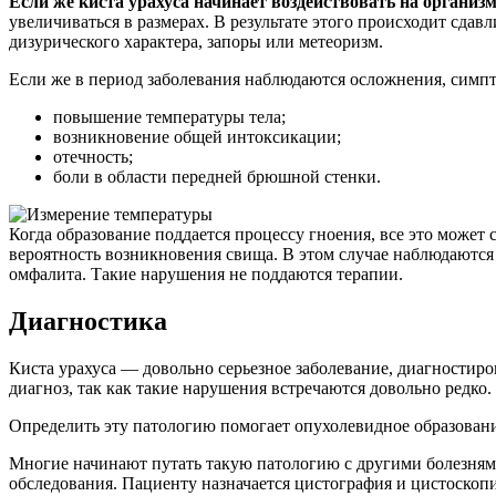
Если же киста урахуса начинает воздействовать на организ
увеличиваться в размерах. В результате этого происходит сда
дизурического характера, запоры или метеоризм.
Если же в период заболевания наблюдаются осложнения, симп
повышение температуры тела;
возникновение общей интоксикации;
отечность;
боли в области передней брюшной стенки.
Когда образование поддается процессу гноения, все это может
вероятность возникновения свища. В этом случае наблюдаются
омфалита. Такие нарушения не поддаются терапии.
Диагностика
Киста урахуса — довольно серьезное заболевание, диагностиро
диагноз, так как такие нарушения встречаются довольно редко.
Определить эту патологию помогает опухолевидное образовани
Многие начинают путать такую патологию с другими болезням
обследования. Пациенту назначается цистография и цистоскоп