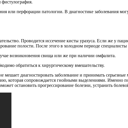
я фистулография.
ния или перфорации патологии. В диагностике заболевания могу
ательство. Проводится иссечение кисты урахуса. Если же у пац
ирование полости. После этого в холодном периоде специалисты
лучае возникновения свища или же при наличии омфалита.
бходимо обратиться к хирургическому вмешательству.
 не мешает диагностировать заболевание и принимать серьезные 
дию, которая сопровождается гнойными выделениями. Именно по
оможет остановить прогрессирование болезни, устранить болев