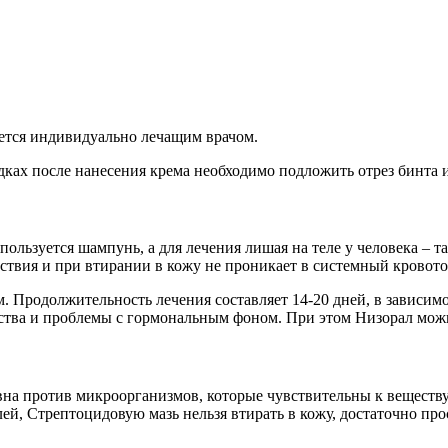
яется индивидуально лечащим врачом.
дках после нанесения крема необходимо подложить отрез бинта ил
ользуется шампунь, а для лечения лишая на теле у человека – т
твия и при втирании в кожу не проникает в системный кровото
ом. Продолжительность лечения составляет 14-20 дней, в зависи
ства и проблемы с гормональным фоном. При этом Низорал можн
на против микроорганизмов, которые чувствительны к веществу
лей, Стрептоцидовую мазь нельзя втирать в кожу, достаточно пр