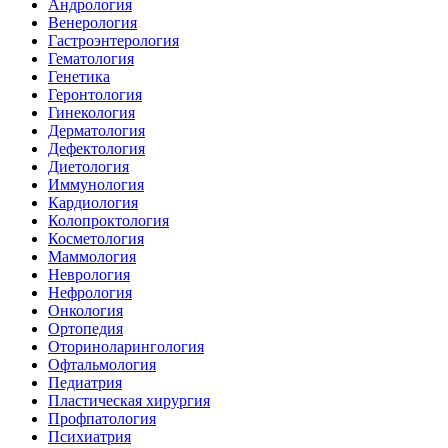
Андрология
Венерология
Гастроэнтерология
Гематология
Генетика
Геронтология
Гинекология
Дерматология
Дефектология
Диетология
Иммунология
Кардиология
Колопроктология
Косметология
Маммология
Неврология
Нефрология
Онкология
Ортопедия
Оториноларингология
Офтальмология
Педиатрия
Пластическая хирургия
Профпатология
Психиатрия