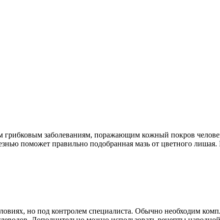
м грибковым заболеваниям, поражающим кожный покров человека
лезнью поможет правильно подобранная мазь от цветного лишая.
ловиях, но под контролем специалиста. Обычно необходим ком
углеводов. Дополнительно можно использовать рецепты народной