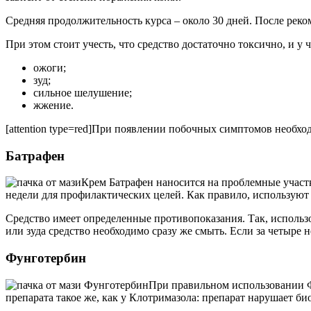
Средняя продолжительность курса – около 30 дней. После реко
При этом стоит учесть, что средство достаточно токсично, и 
ожоги;
зуд;
сильное шелушение;
жжение.
[attention type=red]При появлении побочных симптомов необходи
Батрафен
Крем Батрафен наносится на проблемные участк
недели для профилактических целей. Как правило, используют 
Средство имеет определенные противопоказания. Так, использо
или зуда средство необходимо сразу же смыть. Если за четыре 
Фунготербин
При правильном использовании Ф
препарата такое же, как у Клотримазола: препарат нарушает б