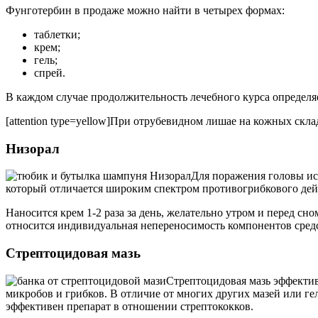
Фунготербин в продаже можно найти в четырех формах:
таблетки;
крем;
гель;
спрей.
В каждом случае продолжительность лечебного курса определ
[attention type=yellow]При отрубевидном лишае на кожных скла
Низорал
Для поражения головы исп
который отличается широким спектром противогрибкового дейс
Наносится крем 1-2 раза за день, желательно утром и перед сн
относится индивидуальная непереносимость компонентов сред
Стрептоцидовая мазь
Стрептоцидовая мазь эффектив
микробов и грибков. В отличие от многих других мазей или ге
эффективен препарат в отношении стрептококков.