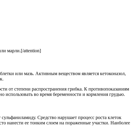
и марли.[/attention]
аблетки или мазь. Активным веществом является кетоконазол,
к.
мости от степени распространения грибка. К противопоказаниям
о использовать во время беременности и кормления грудью.
 сульфаниламиду. Средство нарушает процесс роста клеток
осто нанести ее тонким слоем на пораженные участки. Наиболее