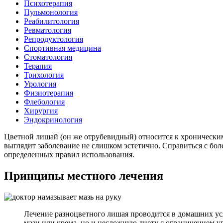
Психотерапия
Пульмонология
Реабилитология
Ревматология
Репродуктология
Спортивная медицина
Стоматология
Терапия
Трихология
Урология
Физиотерапия
Флебология
Хирургия
Эндокринология
Цветной лишай (он же отрубевидный) относится к хронически
выглядит заболевание не слишком эстетично. Справиться с бо
определенных правил использования.
Принципы местного лечения
Лечение разноцветного лишая проводится в домашних ус
мази или крема, но и несложную диету с ограничением 