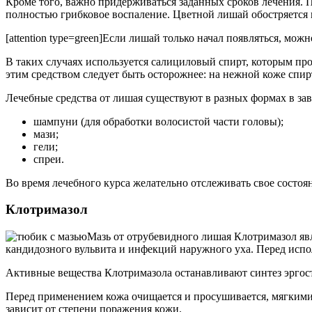
Кроме того, важно придерживаться заданных сроков лечения. 
полностью грибковое воспаление. Цветной лишай обостряется п
[attention type=green]Если лишай только начал появляться, можн
В таких случаях используется салициловый спирт, которым про
этим средством следует быть осторожнее: на нежной коже спир
Лечебные средства от лишая существуют в разных формах в за
шампуни (для обработки волосистой части головы);
мази;
гели;
спреи.
Во время лечебного курса желательно отслеживать свое состояни
Клотримазол
Мазь от отрубевидного лишая Клотримазол яв
кандидозного вульвита и инфекций наружного уха. Перед испо
Активные вещества Клотримазола останавливают синтез эргост
Перед применением кожа очищается и просушивается, мягкими 
зависит от степени поражения кожи.