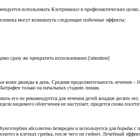
мендуется использовать Клотримазол в профилактических целях.
у человека могут возникнуть следующие побочные эффекты:
мо сразу же прекратить использование.[/attention]
и кожи дважды в день. Средняя продолжительность лечения – 10
Батрафен только на начальных стадиях лишая.
вать его не рекомендуется для лечения детей младше десяти ле
недели видимого облегчения не наступает, придется снова посети
унготербин абсолютно безвреден и используется для борьбы с
иосинтез в клетках грибка, после чего он гибнет. Лечебный эфф