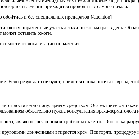
После исчезновения очевидных симптомов многие люди прекраща
овторно, и лечение приходится проводить с самого начала.
о обойтись и без специальных препаратов.[/attention]
тираются пораженные участки кожи несколько раз в день. Обраб
т может оставить ожоги.
висимости от локализации поражения:
е. Если результата не будет, придется снова посетить врача, чт
ляется достаточно популярным средством. Эффективен он также 
льзованием обязательно нужна консультация врача-дерматолога 
ерола, являющегося основой грибковых клеток. Оболочка разруш
круговыми движениями втирается крем. Повторять процедуру ну