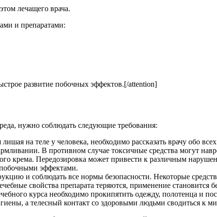
этом лечащего врача.
ами и препаратами:
ыстрое развитие побочных эффектов.[/attention]
реда, нужно соблюдать следующие требования:
 лишая на теле у человека, необходимо рассказать врачу обо вс
армливании. В противном случае токсичные средства могут навре
ого крема. Передозировка может привести к различным наруше
 побочными эффектами.
укцию и соблюдать все нормы безопасности. Некоторые средств
ечебные свойства препарата теряются, применение становится б
ечебного курса необходимо прокипятить одежду, полотенца и пос
гиены, а телесный контакт со здоровыми людьми сводиться к м