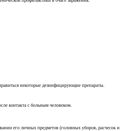
иенической профилактики в очаге заражения.
справиться некоторые дезинфицирующие препараты.
сле контакта с больным человеком.
овании его личных предметов (головных уборов, расчесок и