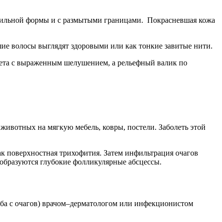
равильной формы и с размытыми границами. Покрасневшая кожа
шие волосы выглядят здоровыми или как тонкие завитые нити.
вета с выраженным шелушением, а рельефный валик по
 животных на мягкую мебель, ковры, постели. Заболеть этой
как поверхностная трихофития. Затем инфильтрация очагов
 образуются глубокие фолликулярные абсцессы.
оба с очагов) врачом–дерматологом или инфекционистом