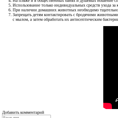
На пляже и в общественных банях и душевых ношение сп
Использование только индивидуальных средств ухода за 
При наличии домашних животных необходимо тщательно 
Запрещать детям контактировать с бродячими животными. 
с мылом, а затем обработать их антисептическим бактер
Добавить комментарий