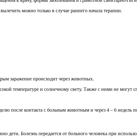
ращения к врачу, формы заболевания и грамотной санитарно-гиг
 вылечить можно только в случае раннего начала терапии.
торым заражение происходит через животных.
окой температуре и солнечному свету. Также с ними не могут 
елю после контакта с больным животным и через 4 – 6 недель по
но дети. Болезнь передается от больного человека при использ