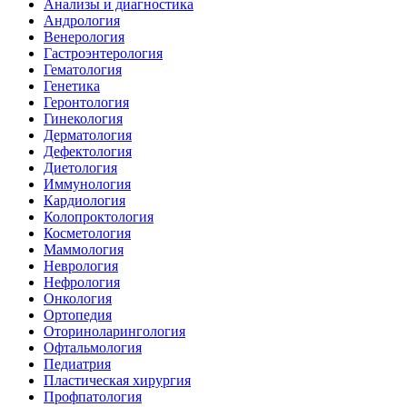
Анализы и диагностика
Андрология
Венерология
Гастроэнтерология
Гематология
Генетика
Геронтология
Гинекология
Дерматология
Дефектология
Диетология
Иммунология
Кардиология
Колопроктология
Косметология
Маммология
Неврология
Нефрология
Онкология
Ортопедия
Оториноларингология
Офтальмология
Педиатрия
Пластическая хирургия
Профпатология