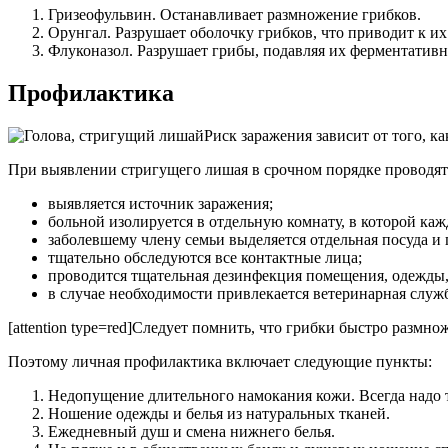
Гризеофульвин. Останавливает размножение грибков.
Орунгал. Разрушает оболочку грибков, что приводит к их
Флуконазол. Разрушает грибы, подавляя их ферментативн
Профилактика
Риск заражения зависит от того, 
При выявлении стригущего лишая в срочном порядке проводя
выявляется источник заражения;
больной изолируется в отдельную комнату, в которой ка
заболевшему члену семьи выделяется отдельная посуда и
тщательно обследуются все контактные лица;
проводится тщательная дезинфекция помещения, одежды,
в случае необходимости привлекается ветеринарная служ
[attention type=red]Следует помнить, что грибки быстро размнож
Поэтому личная профилактика включает следующие пункты:
Недопущение длительного намокания кожи. Всегда надо т
Ношение одежды и белья из натуральных тканей.
Ежедневный душ и смена нижнего белья.