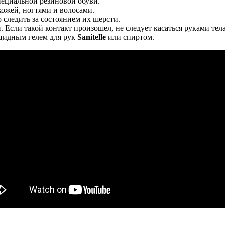
ециальной резиновой обуви.
кожей, ногтями и волосами.
следить за состоянием их шерсти.
Если такой контакт произошел, не следует касаться руками тела
ицидным гелем для рук
Sanitelle
или спиртом.