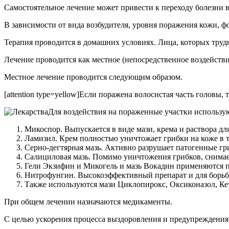
Самостоятельное лечение может привести к переходу болезни 
В зависимости от вида возбудителя, уровня поражения кожи, ф
Терапия проводится в домашних условиях. Лица, которых труд
Лечение проводится как местное (непосредственное воздействие 
Местное лечение проводится следующим образом.
[attention type=yellow]Если поражена волосистая часть головы,
Для воздействия на пораженные участки использу
Микоспор. Выпускается в виде мази, крема и раствора дл
Ламизил. Крем полностью уничтожает грибки на коже в те
Серно-дегтярная мазь. Активно разрушает патогенные гри
Салициловая мазь. Помимо уничтожения грибков, снимае
Гели Экзифин и Микогель и мазь Вокадин применяются пр
Нитрофунгин. Высокоэффективный препарат и для борьбы
Также используются мази Циклопирокс, Оксиконазол, Ке
При общем лечении назначаются медикаменты.
С целью ускорения процесса выздоровления и предупреждения 