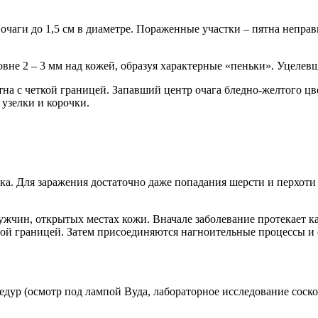
 очаги до 1,5 см в диаметре. Пораженные участки – пятна неп
овне 2 – 3 мм над кожей, образуя характерные «пеньки». Уцелев
на с четкой границей. Запавший центр очага бледно-желтого ц
 узелки и корочки.
ка. Для заражения достаточно даже попадания шерсти и перхоти
мужчин, открытых местах кожи. Вначале заболевание протекает 
ной границей. Затем присоединяются нагноительные процессы и
дур (осмотр под лампой Вуда, лабораторное исследование соск