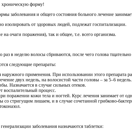
в хроническую форму!
ормы заболевания и общего состояния больного лечение занимает
но изолировать от здоровых людей, подлежат госпитализации.
на очаги поражения), так и общее, т.е. всего организма.
 то раз в неделю волосы сбриваются, после чего голова тщательн
ются следующие препараты:
я наружного применения. При использовании этого препарата раз
чение двух недель, на волосистой части головы – за 5–6 недель.
бы. Назначается в случае сильных отеков.
т воспалительный процесс.
и поражении кожи тела и ногтей. Курс лечения занимает от одно
 со стригущим лишаем, и в случае сочетанной грибково-бакте
токоназол.
генерализации заболевания назначаются таблетки: