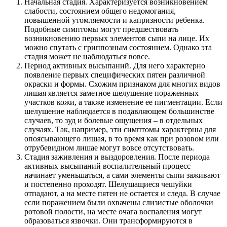
Начальная стадия. Характеризуется возникновением
слабости, состоянием общего недомогания,
повышенной утомляемости и капризности ребенка.
Подобные симптомы могут предшествовать
возникновению первых элементов сыпи на лице. Их
можно спутать с гриппозным состоянием. Однако эта
стадия может не наблюдаться вовсе.
Период активных высыпаний. Для него характерно
появление первых специфических пятен различной
окраски и формы. Схожим признаком для многих видов
лишая является заметное шелушение пораженных
участков кожи, а также изменение ее пигментации. Если
шелушение наблюдается в подавляющем большинстве
случаев, то зуд и болевые ощущения – в отдельных
случаях. Так, например, эти симптомы характерны для
опоясывающего лишая, в то время как при розовом или
отрубевидном лишае могут вовсе отсутствовать.
Стадия заживления и выздоровления. После периода
активных высыпаний воспалительный процесс
начинает уменьшаться, а сами элементы сыпи заживают
и постепенно проходят. Шелушащиеся чешуйки
отпадают, а на месте пятен не остается и следа. В случае
если поражением были охвачены слизистые оболочки
ротовой полости, на месте очага воспаления могут
образоваться язвочки. Они трансформируются в