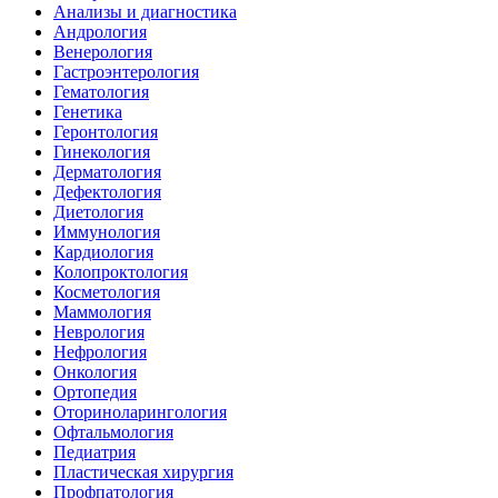
Анализы и диагностика
Андрология
Венерология
Гастроэнтерология
Гематология
Генетика
Геронтология
Гинекология
Дерматология
Дефектология
Диетология
Иммунология
Кардиология
Колопроктология
Косметология
Маммология
Неврология
Нефрология
Онкология
Ортопедия
Оториноларингология
Офтальмология
Педиатрия
Пластическая хирургия
Профпатология