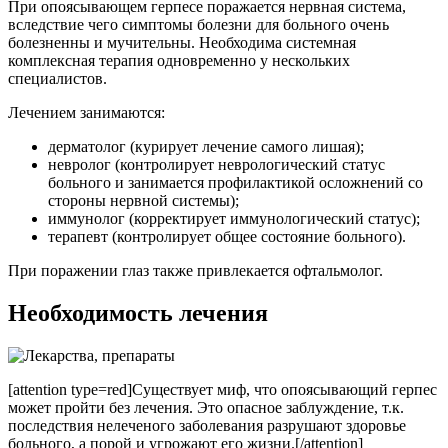
При опоясывающем герпесе поражается нервная система,
вследствие чего симптомы болезни для больного очень
болезненны и мучительны. Необходима системная
комплексная терапия одновременно у нескольких
специалистов.
Лечением занимаются:
дерматолог (курирует лечение самого лишая);
невролог (контролирует неврологический статус
больного и занимается профилактикой осложнений со
стороны нервной системы);
иммунолог (корректирует иммунологический статус);
терапевт (контролирует общее состояние больного).
При поражении глаз также привлекается офтальмолог.
Необходимость лечения
[attention type=red]Существует миф, что опоясывающий герпес
может пройти без лечения. Это опасное заблуждение, т.к.
последствия нелеченого заболевания разрушают здоровье
больного, а порой и угрожают его жизни.[/attention]