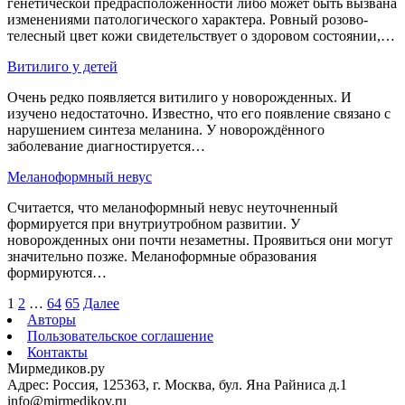
генетической предрасположенности либо может быть вызвана
изменениями патологического характера. Ровный розово-
телесный цвет кожи свидетельствует о здоровом состоянии,…
Витилиго у детей
Очень редко появляется витилиго у новорожденных. И
изучено недостаточно. Известно, что его появление связано с
нарушением синтеза меланина. У новорождённого
заболевание диагностируется…
Меланоформный невус
Считается, что меланоформный невус неуточненный
формируется при внутриутробном развитии. У
новорожденных они почти незаметны. Проявиться они могут
значительно позже. Меланоформные образования
формируются…
1
2
…
64
65
Далее
Авторы
Пользовательское соглашение
Контакты
Мирмедиков.ру
Адрес: Россия, 125363, г. Москва, бул. Яна Райниса д.1
info@mirmedikov.ru