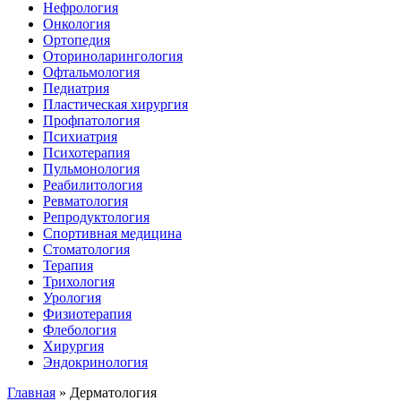
Нефрология
Онкология
Ортопедия
Оториноларингология
Офтальмология
Педиатрия
Пластическая хирургия
Профпатология
Психиатрия
Психотерапия
Пульмонология
Реабилитология
Ревматология
Репродуктология
Спортивная медицина
Стоматология
Терапия
Трихология
Урология
Физиотерапия
Флебология
Хирургия
Эндокринология
Главная
»
Дерматология