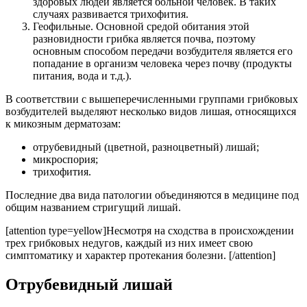
здоровых людей является больной человек. В таких
случаях развивается трихофития.
Геофильные. Основной средой обитания этой
разновидности грибка является почва, поэтому
основным способом передачи возбудителя является его
попадание в организм человека через почву (продукты
питания, вода и т.д.).
В соответствии с вышеперечисленными группами грибковых
возбудителей выделяют несколько видов лишая, относящихся
к микозным дерматозам:
отрубевидный (цветной, разноцветный) лишай;
микроспория;
трихофития.
Последние два вида патологии объединяются в медицине под
общим названием стригущий лишай.
[attention type=yellow]Несмотря на сходства в происхождении
трех грибковых недугов, каждый из них имеет свою
симптоматику и характер протекания болезни. [/attention]
Отрубевидный лишай