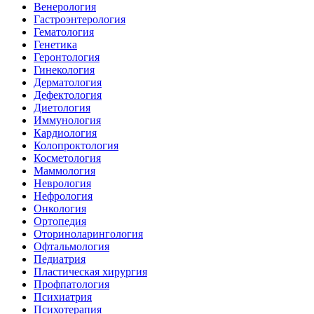
Венерология
Гастроэнтерология
Гематология
Генетика
Геронтология
Гинекология
Дерматология
Дефектология
Диетология
Иммунология
Кардиология
Колопроктология
Косметология
Маммология
Неврология
Нефрология
Онкология
Ортопедия
Оториноларингология
Офтальмология
Педиатрия
Пластическая хирургия
Профпатология
Психиатрия
Психотерапия