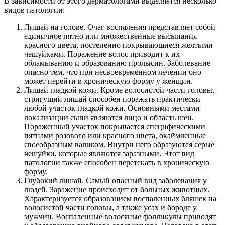
В зависимости от этого дерматологами выделяется несколько
видов патологии:
Лишай на голове. Очаг воспаления представляет собой
единичное пятно или множественные высыпания
красного цвета, постепенно покрывающиеся желтыми
чешуйками. Поражение волос приводит к их
обламыванию и образованию пролысин. Заболевание
опасно тем, что при несвоевременном лечении оно
может перейти в хроническую форму у женщин.
Лишай гладкой кожи. Кроме волосистой части головы,
стригущий лишай способен поражать практически
любой участок гладкой кожи. Основными местами
локализации сыпи являются лицо и область шеи.
Пораженный участок покрывается специфическими
пятнами розового или красного цвета, окаймленные
своеобразным валиком. Внутри него образуются серые
чешуйки, которые являются заразными. Этот вид
патологии также способен перетекать в хроническую
форму.
Глубокий лишай. Самый опасный вид заболевания у
людей. Заражение происходит от больных животных.
Характеризуется образованием воспаленных бляшек на
волосистой части головы, а также усах и бороде у
мужчин. Воспаленные волосяные фолликулы приводят