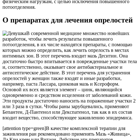
физическим нагрузкам, с целью исключения повышенного
потоотделения.
О препаратах для лечения опрелостей
В современной медицине множество новейших
разработок, чтобы лечить результаты повышенного
потоотделения, в их числе находятся препараты, с помощью
которых можно определить, как лечить опрелость в местах
интимных зон. В этот перечень входит мазь Деситин. Она
достаточно быстро впитывается в поврежденные участки тела
и, соответственно, оказывает свое антибактериальное и
антисептическое действие. В этот перечень для устранения
опрелостей у женщин также входят и иные разработки,
например, паста Лассара, цинковая мазь и Ксероформ.
Основой их всех является элемент – цинк, являющийся
одновременно и средством исцеления от заболеваний кожи.
Эти продукты достаточно наносить на пораженные участки 2
или 3 раза в сутки. Чтобы раны зарубцевались, применяют
Бепантен, Д-Пантенол или Декспатенол, так как в их состав
входит вещество, способствующее заживлению эпидермиса.
[attention type=green]В качестве комплексной терапии для
заживления ран рекомендовано применять Мазь «Живица»,
Ла Кри крем или Витаон. Действие эти препаратов