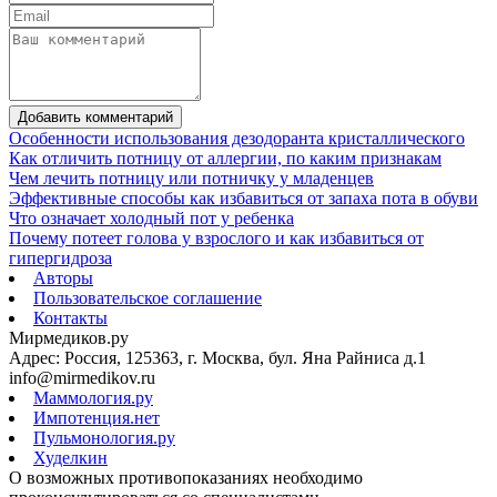
Добавить комментарий
Особенности использования дезодоранта кристаллического
Как отличить потницу от аллергии, по каким признакам
Чем лечить потницу или потничку у младенцев
Эффективные способы как избавиться от запаха пота в обуви
Что означает холодный пот у ребенка
Почему потеет голова у взрослого и как избавиться от
гипергидроза
Авторы
Пользовательское соглашение
Контакты
Мирмедиков.ру
Адрес: Россия, 125363, г. Москва, бул. Яна Райниса д.1
info@mirmedikov.ru
Маммология.ру
Импотенция.нет
Пульмонология.ру
Худелкин
О возможных противопоказаниях необходимо