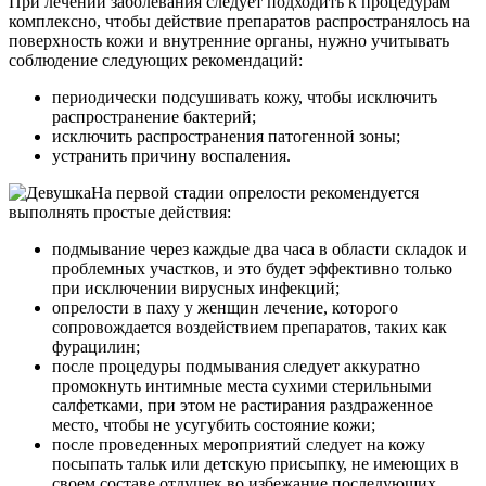
При лечении заболевания следует подходить к процедурам
комплексно, чтобы действие препаратов распространялось на
поверхность кожи и внутренние органы, нужно учитывать
соблюдение следующих рекомендаций:
периодически подсушивать кожу, чтобы исключить
распространение бактерий;
исключить распространения патогенной зоны;
устранить причину воспаления.
На первой стадии опрелости рекомендуется
выполнять простые действия:
подмывание через каждые два часа в области складок и
проблемных участков, и это будет эффективно только
при исключении вирусных инфекций;
опрелости в паху у женщин лечение, которого
сопровождается воздействием препаратов, таких как
фурацилин;
после процедуры подмывания следует аккуратно
промокнуть интимные места сухими стерильными
салфетками, при этом не растирания раздраженное
место, чтобы не усугубить состояние кожи;
после проведенных мероприятий следует на кожу
посыпать тальк или детскую присыпку, не имеющих в
своем составе отдушек во избежание последующих