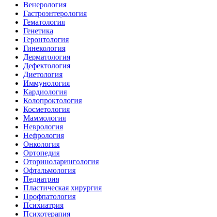
Венерология
Гастроэнтерология
Гематология
Генетика
Геронтология
Гинекология
Дерматология
Дефектология
Диетология
Иммунология
Кардиология
Колопроктология
Косметология
Маммология
Неврология
Нефрология
Онкология
Ортопедия
Оториноларингология
Офтальмология
Педиатрия
Пластическая хирургия
Профпатология
Психиатрия
Психотерапия