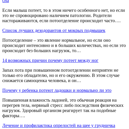
сна
Если малыш потеет, то в этом ничего особенного нет, но если
это не спровоцировано наличием патологии. Родители
настораживаются, если потоотделение происходит часто….
Список лучших дезодорантов от мокрых подмышек
Потоотделение – это явление нормальное, но если оно
происходит интенсивно и в больших количествах, но если это
происходит без больших нагрузок, то…
14 возможных причин почему потеет между ног
Запах пота при повышенном потоотделении неприятен не
только его обладателю, но и его окружению. В этом случае
снижается самооценка человека, и он…
Почему у ребенка потеют ладошки и нормально ли это
Повышенная влажность ладоней, это обычная реакция на
перегрев тела, нервный стресс либо последствия физических
нагрузок. Здоровый организм реагирует так на подобные
факторы….
Лечение и профилактика опрелостей на шее у грудничка