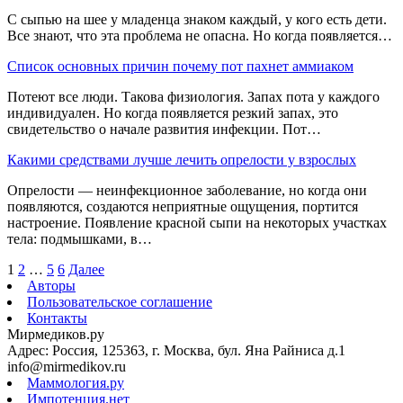
С сыпью на шее у младенца знаком каждый, у кого есть дети.
Все знают, что эта проблема не опасна. Но когда появляется…
Список основных причин почему пот пахнет аммиаком
Потеют все люди. Такова физиология. Запах пота у каждого
индивидуален. Но когда появляется резкий запах, это
свидетельство о начале развития инфекции. Пот…
Какими средствами лучше лечить опрелости у взрослых
Опрелости — неинфекционное заболевание, но когда они
появляются, создаются неприятные ощущения, портится
настроение. Появление красной сыпи на некоторых участках
тела: подмышками, в…
1
2
…
5
6
Далее
Авторы
Пользовательское соглашение
Контакты
Мирмедиков.ру
Адрес: Россия, 125363, г. Москва, бул. Яна Райниса д.1
info@mirmedikov.ru
Маммология.ру
Импотенция.нет