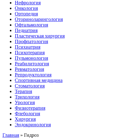
Нефрология
Онкология
Ортопедия
Оториноларингология
Офтальмология
Педиатрия
Пластическая хирургия
Профпатология
Психиатрия
Психотерапия
Пульмонология
Реабилитология
Ревматология
Репродуктология
Спортивная медицина
Стоматология
Терапия
Трихология
Урология
Физиотерапия
Флебология
Хирургия
Эндокринология
Главная
»
Гидроз