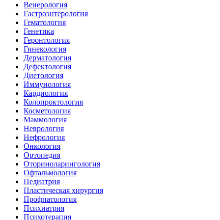
Венерология
Гастроэнтерология
Гематология
Генетика
Геронтология
Гинекология
Дерматология
Дефектология
Диетология
Иммунология
Кардиология
Колопроктология
Косметология
Маммология
Неврология
Нефрология
Онкология
Ортопедия
Оториноларингология
Офтальмология
Педиатрия
Пластическая хирургия
Профпатология
Психиатрия
Психотерапия