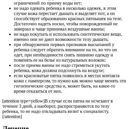
ограничений по приему воды нет;
не надо одевать ребенка в несколько одежек, в этом
случае кожа перестает дышать и выделяет пот, а он
способствует образованию красных пятнышек на теле.
Достаточно надеть носки, чтобы новорожденный не
замерзал и чаще принимал воздушные ванны;
не надо покупать и использовать синтетические вещи,
именно они не дают возможности телу дышать;
при обнаружении первых признаков высыпаний у
ребенка следует обратить внимание на то, во что он
одет, при необходимости снять лишнюю одежду и
поменять ее на белье из натуральных волокон;
после приема ванны не надо стремиться укутать
ребенка, кожа должна подсохнуть на воздухе;
если красноватые пятна появились в местах контакта
кожи с памперсом, то нужно как можно чаще менять эти
гигиенические средства и, может быть, на какое-то
время отказаться от них.
[attention type=yellow]В случае если пятна не исчезают в
течение 3 дней, а наоборот, распространяются по телу
ребенка, то не надо откладывать визит к специалисту.
[/attention]
Лечение