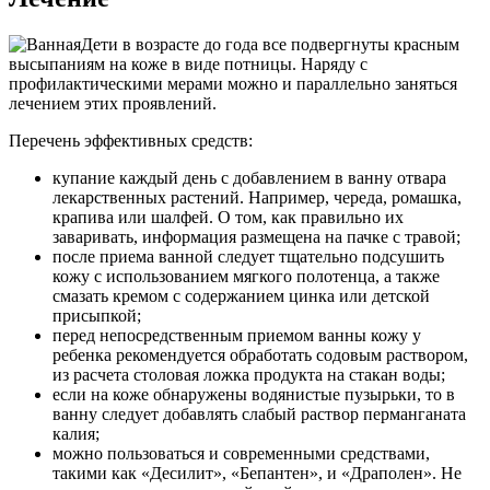
Дети в возрасте до года все подвергнуты красным
высыпаниям на коже в виде потницы. Наряду с
профилактическими мерами можно и параллельно заняться
лечением этих проявлений.
Перечень эффективных средств:
купание каждый день с добавлением в ванну отвара
лекарственных растений. Например, череда, ромашка,
крапива или шалфей. О том, как правильно их
заваривать, информация размещена на пачке с травой;
после приема ванной следует тщательно подсушить
кожу с использованием мягкого полотенца, а также
смазать кремом с содержанием цинка или детской
присыпкой;
перед непосредственным приемом ванны кожу у
ребенка рекомендуется обработать содовым раствором,
из расчета столовая ложка продукта на стакан воды;
если на коже обнаружены водянистые пузырьки, то в
ванну следует добавлять слабый раствор перманганата
калия;
можно пользоваться и современными средствами,
такими как «Десилит», «Бепантен», и «Драполен». Не