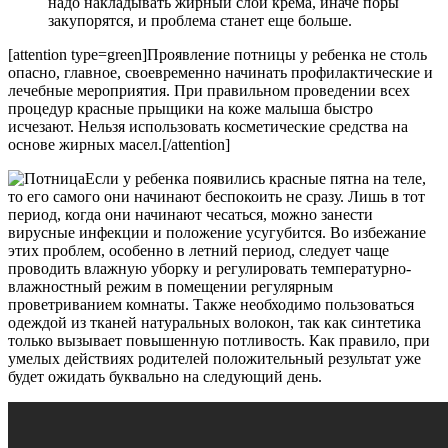
надо накладывать жирный слой крема, иначе поры
закупорятся, и проблема станет еще больше.
[attention type=green]Проявление потницы у ребенка не столь
опасно, главное, своевременно начинать профилактические и
лечебные мероприятия. При правильном проведении всех
процедур красные прыщики на коже малыша быстро
исчезают. Нельзя использовать косметические средства на
основе жирных масел.[/attention]
Если у ребенка появились красные пятна на теле,
то его самого они начинают беспокоить не сразу. Лишь в тот
период, когда они начинают чесаться, можно занести
вирусные инфекции и положение усугубится. Во избежание
этих проблем, особенно в летний период, следует чаще
проводить влажную уборку и регулировать температурно-
влажностный режим в помещении регулярным
проветриванием комнаты. Также необходимо пользоваться
одеждой из тканей натуральных волокон, так как синтетика
только вызывает повышенную потливость. Как правило, при
умелых действиях родителей положительный результат уже
будет ожидать буквально на следующий день.