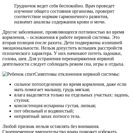
Грудничок ведет себя беспокойно. Врач проведет
изучение общего состояния организма, проверит
соответствие нормам гармоничного развития,
назначит анализы содержания крови и мочи.
Другое заболевание, проявляющееся потливостью во время
кормления, – осложнения в работе нервной системы. Это
вторая позиция после рахита. Дети подвержены излишней
эмоциональности. Нельзя допустить вспышек расстройств
психического характера. У них начинают потеть ладошки,
голова, шея. Для устранения перенапряжения нервной
деятельности следует соблюдать режим сна, игры и отдыха.
Симптомы отклонения нервной системы:
сильное потоотделение во время кормления, даже если
мать помогает малышу, грудь мягкая;
влага выделяется только на отдельных участках: ладонь,
ступня;
консистенция испарины густая, липкая;
пот обильный и водянистый;
неприятный запах потного тела.
Любой признак нельзя оставлять без внимания.
Своевременное вмешательство врача поможет избежать