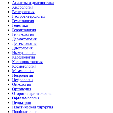
Анализы и диагностика
Андрология
Венерология
Гастроэнтерология
Гематология
Генетика
Геронтология
Гинекология
Дерматология
Дефектология
Диетология
Иммунология
Кардиология
Колопроктология
Косметология
Маммология
Неврология
Нефрология
Онкология
Ортопедия
Оториноларингология
Офтальмология
Педиатрия
Пластическая хирургия
Профпатология