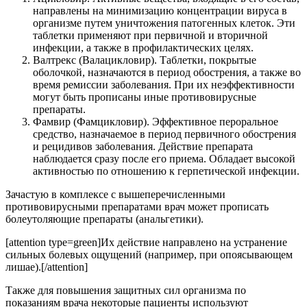
направлены на минимизацию концентрации вируса в
организме путем уничтожения патогенных клеток. Эти
таблетки применяют при первичной и вторичной
инфекции, а также в профилактических целях.
Валтрекс (Валацикловир). Таблетки, покрытые
оболочкой, назначаются в период обострения, а также во
время ремиссии заболевания. При их неэффективности
могут быть прописаны иные противовирусные
препараты.
Фамвир (Фамцикловир). Эффективное пероральное
средство, назначаемое в период первичного обострения
и рецидивов заболевания. Действие препарата
наблюдается сразу после его приема. Обладает высокой
активностью по отношению к герпетической инфекции.
Зачастую в комплексе с вышеперечисленными
противовирусными препаратами врач может прописать
болеутоляющие препараты (анальгетики).
[attention type=green]Их действие направлено на устранение
сильных болевых ощущений (например, при опоясывающем
лишае).[/attention]
Также для повышения защитных сил организма по
показаниям врача некоторые пациенты используют