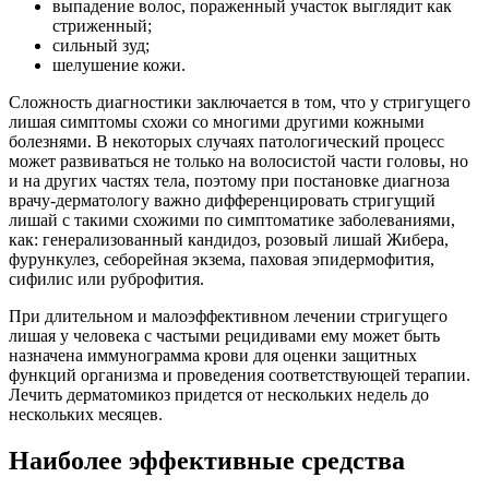
выпадение волос, пораженный участок выглядит как
стриженный;
сильный зуд;
шелушение кожи.
Сложность диагностики заключается в том, что у стригущего
лишая симптомы схожи со многими другими кожными
болезнями. В некоторых случаях патологический процесс
может развиваться не только на волосистой части головы, но
и на других частях тела, поэтому при постановке диагноза
врачу-дерматологу важно дифференцировать стригущий
лишай с такими схожими по симптоматике заболеваниями,
как: генерализованный кандидоз, розовый лишай Жибера,
фурункулез, себорейная экзема, паховая эпидермофития,
сифилис или руброфития.
При длительном и малоэффективном лечении стригущего
лишая у человека с частыми рецидивами ему может быть
назначена иммунограмма крови для оценки защитных
функций организма и проведения соответствующей терапии.
Лечить дерматомикоз придется от нескольких недель до
нескольких месяцев.
Наиболее эффективные средства