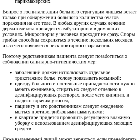
парикмахерских.
Вопрос о госпитализации больного стригущим лишаем встает
только при обнаружении большого количества очагов
поражения на его теле. В любых других случаях лечение
дерматомикоза проводится амбулаторно и в домашних
условиях. Микроспория у человека проходит не сразу. Споры
грибка способны сохраняться в течение нескольких месяцев,
из-за чего появляется риск повторного заражения.
Поэтому родственникам пациента следует позаботиться о
соблюдении санитарно-гигиенических мер:
заболевший должен использовать отдельное
трикотажное белье, голову повязывать косынкой;
одежду больного и постельные принадлежности нужно
менять ежедневно, стирать их следует отдельно в
дезинфицирующих растворах, после чего кипятить и
гладить горячим утюгом;
пациенту и его родственникам следует ежедневно
мыться противогрибковыми шампунями;
в квартире придется проводить регулярную влажную
уборку с использованием дезинфицирующих моющих
средств.
Даже вылеченный лишай может вернуться, если пренебрегать