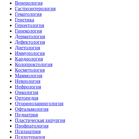
Венерология
Гастроэнтерология
Гематология
Генетика
Геронтология
Гинекология
Дерматология
Дефектология
Диетология
Иммунология
Кардиология
Колопроктология
Косметология
Маммология
Неврология
Нефрология
Онкология
Ортопедия
Оториноларингология
Офтальмология
Педиатрия
Пластическая хирургия
Профпатология
Психиатрия
Психотерапия