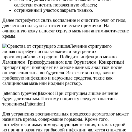
салфетки очистить пораженную область;
остриженный участок закрыть тканью.
Далее потребуется снять воспаление и очистить очаг от гноя,
для чего используют антисептические примочки. На
очищенную кожу наносят серную мазь или антимикотические
кремы.
Лечение стригущего
лишая потребует использования и внутренних
противогрибковых средств. Победить инфекцию можно
Ламизилом, Гризеофульвином или Орунгалом. Конкретный
препарат врач подбирает на основе данных анализов после
определения типа возбудителя. Эффективно подавляют
грибковую инфекцию и наружные средства, такие как
салициловая мазь или йодный раствор.
[attention type=red]Важно! При стригущем лишае лечение
будет длительным. Поэтому пациенту следует запастись
терпением.[/attention]
Для устранения воспалительных процессов дерматолог может
назначать кремы, содержащие гормоны. Кроме того,
потребуется и иммуномодулирующая терапия, так как одной
из причин развития грибковой инфекции является снижение