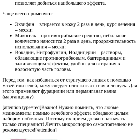
позволяет добиться наибольшего эффекта.
Чаще всего применяют:
Экзифин – втирается в кожу 2 раза в день, курс лечения
– месяц;
Микогель – противогрибковое средство, небольшое
количество наносится 2 раза в день, продолжительность
использования – месяц;
Вокадин, Нитрофунгин, Йоддицерин – растворы,
обладающие противогрибковым, бактерицидным и
заживляющим эффектом, удобны для втирания в
волосистую часть головы.
Перед тем, как избавиться от стригущего лишая с помощью
мазей или гелей, кожу следует очистить от гноя и чешуек. Для
этого применяют фурацилин или перманганат калия
(марганцовку).
[attention type=red]Важно! Нужно помнить, что любые
медикаменты помимо лечебного эффекта обладают целым
набором побочных. Поэтому их прием должен назначать
только специалист! Лечить микроспорию самостоятельно не
рекомендуется![/attention]