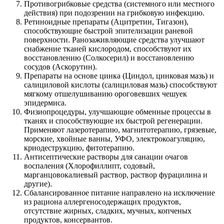
Противогрибковые средства (системного или местного
действия) при подозрении на грибковую инфекцию.
Ретиноидные препараты (Ацитретин, Тигазон),
способствующие быстрой эпителизации раневой
поверхности. Ранозаживляющие средства улучшают
снабжение тканей кислородом, способствуют их
восстановлению (Солкосерил) и восстановлению
сосудов (Аскорутин).
Препараты на основе цинка (Циндол, цинковая мазь) и
салициловой кислоты (салициловая мазь) способствуют
мягкому отшелушиванию ороговевших чешуек
эпидермиса.
Физиопроцедуры, улучшающие обменные процессы в
тканях и способствующие их быстрой регенерации.
Применяют лазеротерапию, магнитотерапию, грязевые,
морские, хвойные ванны, УФО, электрокоагуляцию,
криодеструкцию, фитотерапию.
Антисептические растворы для санации очагов
воспаления (Хлорофиллипт, содовый,
марганцовокалиевый раствор, раствор фурацилина и
другие).
Сбалансированное питание направлено на исключение
из рациона аллергеносодержащих продуктов,
отсутствие жирных, сладких, мучных, копченых
продуктов, консервантов.