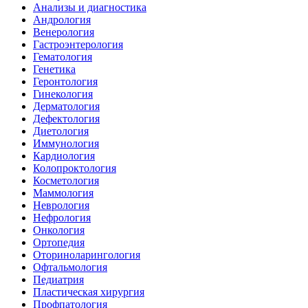
Анализы и диагностика
Андрология
Венерология
Гастроэнтерология
Гематология
Генетика
Геронтология
Гинекология
Дерматология
Дефектология
Диетология
Иммунология
Кардиология
Колопроктология
Косметология
Маммология
Неврология
Нефрология
Онкология
Ортопедия
Оториноларингология
Офтальмология
Педиатрия
Пластическая хирургия
Профпатология