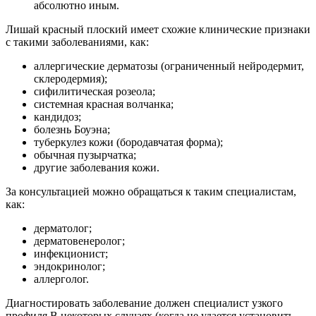
абсолютно иным.
Лишай красный плоский имеет схожие клинические признаки
с такими заболеваниями, как:
аллергические дерматозы (ограниченный нейродермит,
склеродермия);
сифилитическая розеола;
системная красная волчанка;
кандидоз;
болезнь Боуэна;
туберкулез кожи (бородавчатая форма);
обычная пузырчатка;
другие заболевания кожи.
За консультацией можно обращаться к таким специалистам,
как:
дерматолог;
дерматовенеролог;
инфекционист;
эндокринолог;
аллерголог.
Диагностировать заболевание должен специалист узкого
профиля.В некоторых случаях (когда не удается установить