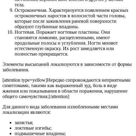
тела.
Остроконечная. Характеризуется появлением красных
остроконечных наростов в волосистой части головы,
которые после заживления раневой поверхности
образуют глубинные впадины.
Ногтевая. Поражает ногтевые пластины. Они
становятся ломкими, расщепленными, имеют
продольные полосы и углубления. Ногти меняют
естественную окраску. Их рост замедляется или
полностью прекращается.
Элементы высыпаний локализуются в зависимости от формы
заболевания.
[attention type=yellow]Нередко сопровождаются неприятными
симптомами, такими как выраженный зуд, боль в виде
жжения или покалывания в области поражения, нарушение
общего самочувствия.[/attention]
Для данного вида заболевания излюбленными местами
локализации являются:
запястья;
локтевые изгибы;
подмышечные впадины;