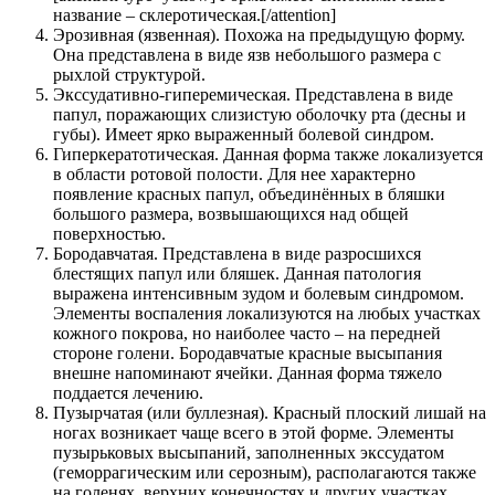
название – склеротическая.[/attention]
Эрозивная (язвенная). Похожа на предыдущую форму.
Она представлена в виде язв небольшого размера с
рыхлой структурой.
Экссудативно-гиперемическая. Представлена в виде
папул, поражающих слизистую оболочку рта (десны и
губы). Имеет ярко выраженный болевой синдром.
Гиперкератотическая. Данная форма также локализуется
в области ротовой полости. Для нее характерно
появление красных папул, объединённых в бляшки
большого размера, возвышающихся над общей
поверхностью.
Бородавчатая. Представлена в виде разросшихся
блестящих папул или бляшек. Данная патология
выражена интенсивным зудом и болевым синдромом.
Элементы воспаления локализуются на любых участках
кожного покрова, но наиболее часто – на передней
стороне голени. Бородавчатые красные высыпания
внешне напоминают ячейки. Данная форма тяжело
поддается лечению.
Пузырчатая (или буллезная). Красный плоский лишай на
ногах возникает чаще всего в этой форме. Элементы
пузырьковых высыпаний, заполненных экссудатом
(геморрагическим или серозным), располагаются также
на голенях, верхних конечностях и других участках