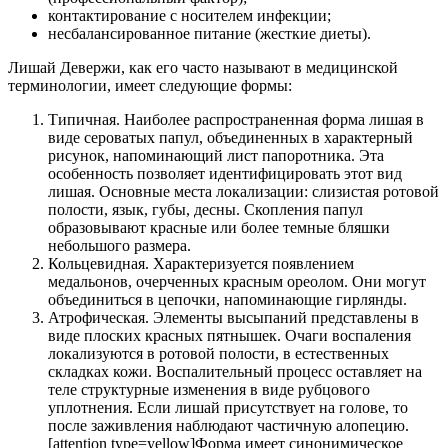
контактирование с носителем инфекции;
несбалансированное питание (жесткие диеты).
Лишай Девержи, как его часто называют в медицинской
терминологии, имеет следующие формы:
Типичная. Наиболее распространенная форма лишая в
виде сероватых папул, объединенных в характерный
рисунок, напоминающий лист папоротника. Эта
особенность позволяет идентифицировать этот вид
лишая. Основные места локализации: слизистая ротовой
полости, язык, губы, десны. Скопления папул
образовывают красные или более темные бляшки
небольшого размера.
Кольцевидная. Характеризуется появлением
медальонов, очерченных красным ореолом. Они могут
объединиться в цепочки, напоминающие гирлянды.
Атрофическая. Элементы высыпаний представлены в
виде плоских красных пятнышек. Очаги воспаления
локализуются в ротовой полости, в естественных
складках кожи. Воспалительный процесс оставляет на
теле структурные изменения в виде рубцового
уплотнения. Если лишай присутствует на голове, то
после заживления наблюдают частичную алопецию.
[attention type=yellow]Форма имеет синонимическое