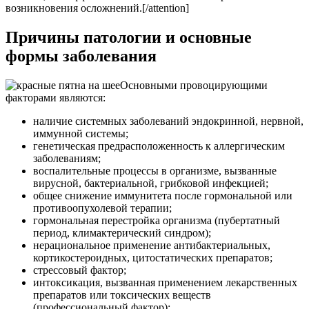
возникновения осложнений.[/attention]
Причины патологии и основные
формы заболевания
Основными провоцирующими
факторами являются:
наличие системных заболеваний эндокринной, нервной,
иммунной системы;
генетическая предрасположенность к аллергическим
заболеваниям;
воспалительные процессы в организме, вызванные
вирусной, бактериальной, грибковой инфекцией;
общее снижение иммунитета после гормональной или
противоопухолевой терапии;
гормональная перестройка организма (пубертатный
период, климактерический синдром);
нерациональное применение антибактериальных,
кортикостероидных, цитостатических препаратов;
стрессовый фактор;
интоксикация, вызванная применением лекарственных
препаратов или токсических веществ
(профессиональный фактор);