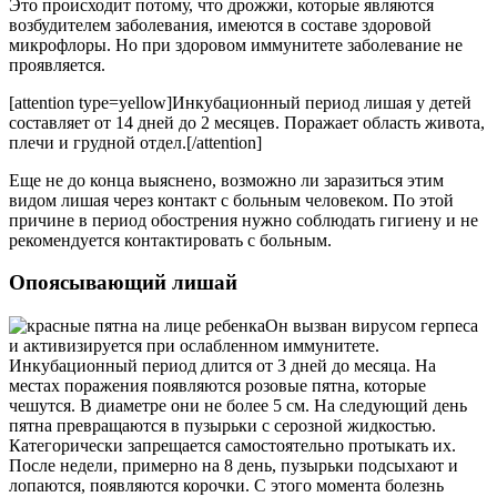
Это происходит потому, что дрожжи, которые являются
возбудителем заболевания, имеются в составе здоровой
микрофлоры. Но при здоровом иммунитете заболевание не
проявляется.
[attention type=yellow]Инкубационный период лишая у детей
составляет от 14 дней до 2 месяцев. Поражает область живота,
плечи и грудной отдел.[/attention]
Еще не до конца выяснено, возможно ли заразиться этим
видом лишая через контакт с больным человеком. По этой
причине в период обострения нужно соблюдать гигиену и не
рекомендуется контактировать с больным.
Опоясывающий лишай
Он вызван вирусом герпеса
и активизируется при ослабленном иммунитете.
Инкубационный период длится от 3 дней до месяца. На
местах поражения появляются розовые пятна, которые
чешутся. В диаметре они не более 5 см. На следующий день
пятна превращаются в пузырьки с серозной жидкостью.
Категорически запрещается самостоятельно протыкать их.
После недели, примерно на 8 день, пузырьки подсыхают и
лопаются, появляются корочки. С этого момента болезнь