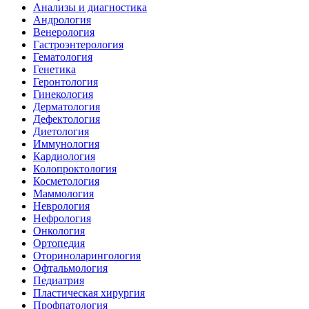
Анализы и диагностика
Андрология
Венерология
Гастроэнтерология
Гематология
Генетика
Геронтология
Гинекология
Дерматология
Дефектология
Диетология
Иммунология
Кардиология
Колопроктология
Косметология
Маммология
Неврология
Нефрология
Онкология
Ортопедия
Оториноларингология
Офтальмология
Педиатрия
Пластическая хирургия
Профпатология