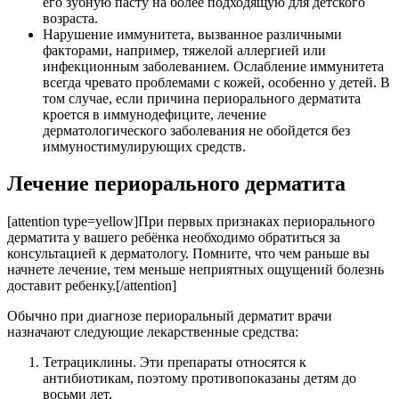
его зубную пасту на более подходящую для детского
возраста.
Нарушение иммунитета, вызванное различными
факторами, например, тяжелой аллергией или
инфекционным заболеванием. Ослабление иммунитета
всегда чревато проблемами с кожей, особенно у детей. В
том случае, если причина периорального дерматита
кроется в иммунодефиците, лечение
дерматологического заболевания не обойдется без
иммуностимулирующих средств.
Лечение периорального дерматита
[attention type=yellow]При первых признаках периорального
дерматита у вашего ребёнка необходимо обратиться за
консультацией к дерматологу. Помните, что чем раньше вы
начнете лечение, тем меньше неприятных ощущений болезнь
доставит ребенку.[/attention]
Обычно при диагнозе периоральный дерматит врачи
назначают следующие лекарственные средства:
Тетрациклины. Эти препараты относятся к
антибиотикам, поэтому противопоказаны детям до
восьми лет.