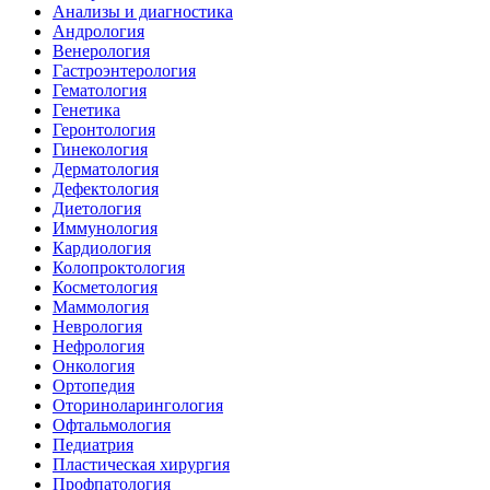
Анализы и диагностика
Андрология
Венерология
Гастроэнтерология
Гематология
Генетика
Геронтология
Гинекология
Дерматология
Дефектология
Диетология
Иммунология
Кардиология
Колопроктология
Косметология
Маммология
Неврология
Нефрология
Онкология
Ортопедия
Оториноларингология
Офтальмология
Педиатрия
Пластическая хирургия
Профпатология