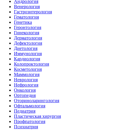
Андрология
Венерология
Гастроэнтерология
Гематология
Генетика
Геронтология
Гинекология
Дерматология
Дефектология
Диетология
Иммунология
Кардиология
Колопроктология
Косметология
Маммология
Неврология
Нефрология
Онкология
Ортопедия
Оториноларингология
Офтальмология
Педиатрия
Пластическая хирургия
Профпатология
Психиатрия