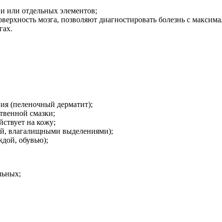
и или отдельных элементов;
ерхность мозга, позволяют диагностировать болезнь с максима
гах.
ия (пеленочный дерматит);
твенной смазки;
ствует на кожу;
ой, влагалищными выделениями);
ждой, обувью);
льных;