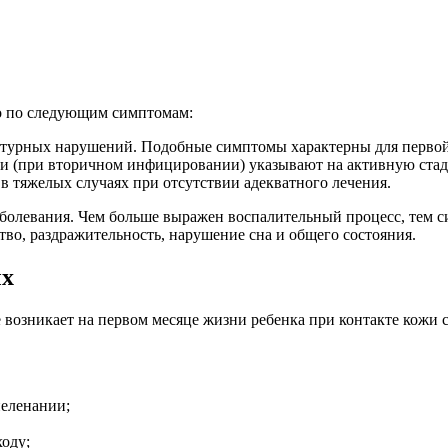
но по следующим симптомам:
ктурных нарушений. Подобные симптомы характерны для первой 
и (при вторичном инфицировании) указывают на активную стад
 тяжелых случаях при отсутствии адекватного лечения.
олевания. Чем больше выражен воспалительный процесс, тем си
тво, раздражительность, нарушение сна и общего состояния.
ых
 возникает на первом месяце жизни ребенка при контакте кожи 
пеленании;
оду;