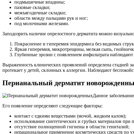
подмышечные впадины;
паховые складки;
межъягодичные складки;
области между пальцами рук и ног;
под молочными железами.
Заподозрить наличие опрелостного дерматита можно визуаль
Покраснение и гиперемия эпидермиса без видимых стру
Яркая гиперемия, микротрещины, мелкая сыпь, гнойничк
Глубинные эрозии с появлением инфильтрата наблюдают в
Выраженность клинических проявлений определена стадией заб
протекает у детей, склонных к аллергии. Наблюдают беспокойс
Перианальный дерматит новорожденн
Данное заболевание
Его появление определяют следующие факторы:
контакт с едкими веществами (мочой, жидким калом);
использование синтетических и грубых материалов при 
отсутствие полноценной гигиены в области гениталий;
нерациональное применение косметических средств по ух