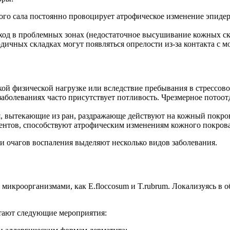
го сала постоянно провоцирует атрофическое изменение эпидер
од в проблемных зонах (недостаточное высушивание кожных скл
годичных складках могут появляться опрелости из-за контакта с 
ой физической нагрузке или вследствие пребывания в стрессов
аболеваниях часто присутствует потливость. Чрезмерное пото
, вытекающие из ран, раздражающе действуют на кожный покро
ентов, способствуют атрофическим изменениям кожного покрова
 очагов воспаления выделяют несколько видов заболевания.
и микроорганизмами, как E.floccosum и T.rubrum. Локализуясь в
тают следующие мероприятия: