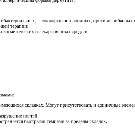
и аллергическим формам дерматита;
тибактериальных, глюкокортикостероидных, противогрибковых п
ющей терапии;
 косметических и лекарственных средств.
омами:
меющихся складках. Могут присутствовать и единичные элеме
азрушение ногтей.
остраняется быстрыми темпами за пределы складок.