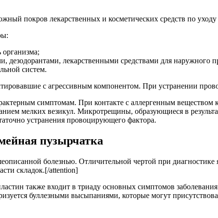
кожный покров лекарственных и косметических средств по уходу
ры:
 организма;
ми, дезодорантами, лекарственными средствами для наружного п
льной систем.
ктировавшие с агрессивным компонентом. При устранении пров
рактерным симптомам. При контакте с аллергенным веществом к
нием мелких везикул. Микротрещины, образующиеся в результат
статочно устранения провоцирующего фактора.
емейная пузырчатка
 вышеописанной болезнью. Отличительной чертой при диагностик
ти складок.[/attention]
ластин также входит в триаду основных симптомов заболевания
изуется буллезными высыпаниями, которые могут присутствова