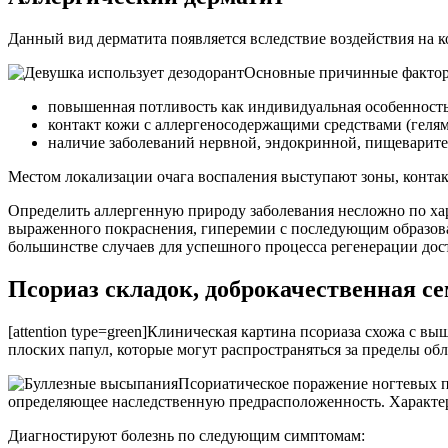
Данный вид дерматита появляется вследствие воздействия на 
Основные причинные факто
повышенная потливость как индивидуальная особенность
контакт кожи с аллергеносодержащими средствами (геля
наличие заболеваний нервной, эндокринной, пищеварите
Местом локализации очага воспаления выступают зоны, конта
Определить аллергенную природу заболевания несложно по ха
выраженного покраснения, гиперемии с последующим образова
большинстве случаев для успешного процесса регенерации до
Псориаз складок, доброкачественная с
[attention type=green]Клиническая картина псориаза схожа с
плоских папул, которые могут распространяться за пределы облас
Псориатическое поражение ногтевых п
определяющее наследственную предрасположенность. Характер
Диагностируют болезнь по следующим симптомам: