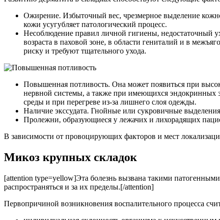
Ожирение. Избыточный вес, чрезмерное выделение кожно
кожи усугубляет патологический процесс.
Несоблюдение правил личной гигиены, недостаточный ух
возраста в паховой зоне, в области гениталий и в межъя
риску и требуют тщательного ухода.
Повышенная потливость. Она может появиться при высок
нервной системы, а также при имеющихся эндокринных з
среды и при перегреве из-за лишнего слоя одежды.
Наличие экссудата. Гнойные или сукровичные выделения
Пролежни, образующиеся у лежачих и лихорадящих паци
В зависимости от провоцирующих факторов и мест локализации
Микоз крупных складок
[attention type=yellow]Эта болезнь вызвана такими патогенным
распространяться и за их пределы.[/attention]
Первопричиной возникновения воспалительного процесса счи