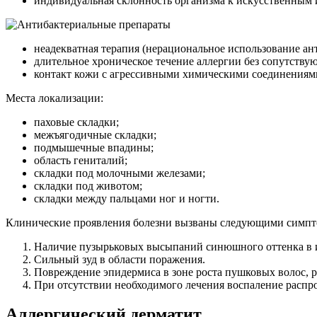
индивидуальная склонность организма к искусственным 
неадекватная терапия (нерациональное использование ан
длительное хроническое течение аллергии без сопутству
контакт кожи с агрессивными химическими соединениями
Места локализации:
паховые складки;
межъягодичные складки;
подмышечные впадины;
область гениталий;
складки под молочными железами;
складки под животом;
складки между пальцами ног и ногти.
Клинические проявления болезни вызваны следующими симпт
Наличие пузырьковых высыпаний синюшного оттенка в и
Сильный зуд в области поражения.
Повреждение эпидермиса в зоне роста пушковых волос, р
При отсутствии необходимого лечения воспаление распр
Аллергический дерматит