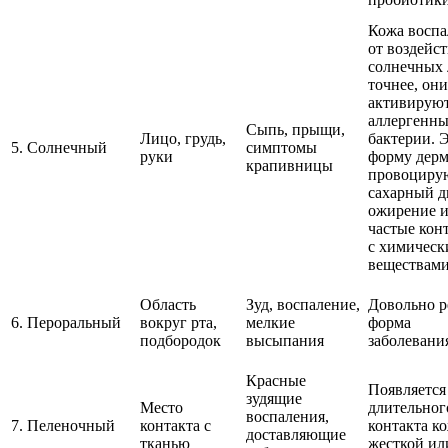
Кожа воспа
от воздейс
солнечных 
точнее, они
активирую
аллергенны
Сыпь, прыщи,
Лицо, грудь,
бактерии. 
5. Солнечный
симптомы
руки
форму дерм
крапивницы
провоциру
сахарный д
ожирение 
частые кон
с химичес
веществам
Область
Зуд, воспаление,
Довольно р
6. Пероральный
вокруг рта,
мелкие
форма
подбородок
высыпания
заболевани
Красные
Появляется
зудящие
Место
длительног
воспаления,
7. Пеленочный
контакта с
контакта к
доставляющие
тканью
жесткой ил