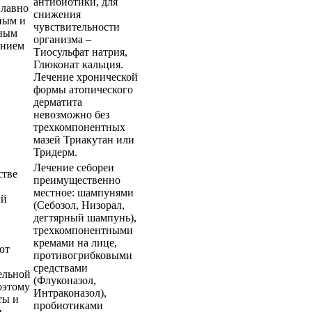
антибиотики, для
плавно
снижения
ным и
чувствительности
ным
организма –
ением
Тиосульфат натрия,
Глюконат кальция.
Лечение хронической
формы атопического
дерматита
невозможно без
трехкомпонентных
мазей Триакутан или
Тридерм.
Лечение себореи
стве
преимущественно
местное: шампунями
ий
(Себозол, Низорал,
дегтярный шампунь),
трехкомпонентными
кремами на лице,
ют
противогрибковыми
средствами
ельной
(Флуконазол,
оэтому
Интраконазол),
ты и
пробиотиками
и