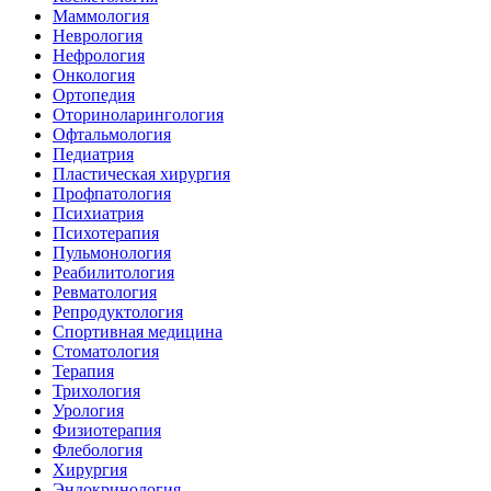
Маммология
Неврология
Нефрология
Онкология
Ортопедия
Оториноларингология
Офтальмология
Педиатрия
Пластическая хирургия
Профпатология
Психиатрия
Психотерапия
Пульмонология
Реабилитология
Ревматология
Репродуктология
Спортивная медицина
Стоматология
Терапия
Трихология
Урология
Физиотерапия
Флебология
Хирургия
Эндокринология