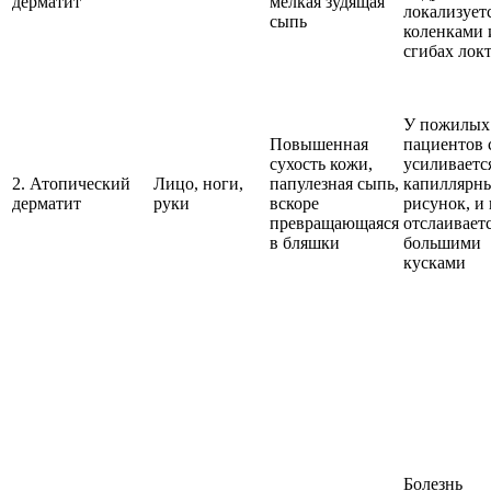
дерматит
мелкая зудящая
локализует
сыпь
коленками 
сгибах лок
У пожилых
Повышенная
пациентов 
сухость кожи,
усиливаетс
2. Атопический
Лицо, ноги,
папулезная сыпь,
капиллярн
дерматит
руки
вскоре
рисунок, и
превращающаяся
отслаивает
в бляшки
большими
кусками
Болезнь