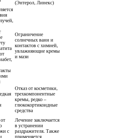
(Энтерол, Линекс)
ляется
твия
лучей,
т
Ограничение
е
солнечных ванн и
Эту
контактов с химией,
атита
увлажняющие кремы
ют
и мази
иабет,
и
такты
кими
и
Отказ от косметики,
едкая
трехкомпонентные
кремы, редко –
я
глюкокортикоидные
средства
 от
Лечение заключается
о
в устранении
ожи с
раздражителя. Также
и
применяется