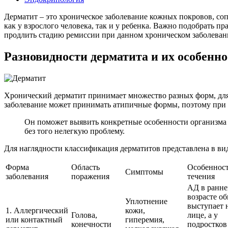
Дерматит – это хроническое заболевание кожных покровов, со
как у взрослого человека, так и у ребенка. Важно подобрать п
продлить стадию ремиссии при данном хроническом заболеван
Разновидности дерматита и их особенн
Хронический дерматит принимает множество разных форм, для
заболевание может принимать атипичные формы, поэтому при п
Он поможет выявить конкретные особенности организма и
без того нелегкую проблему.
Для наглядности классификация дерматитов представлена в ви
Форма
Область
Особеннос
Симптомы
заболевания
поражения
течения
АД в ранн
возрасте о
Уплотнение
выступает 
1. Аллергический
кожи,
Голова,
лице, а у
или контактный
гиперемия,
конечности
подростков