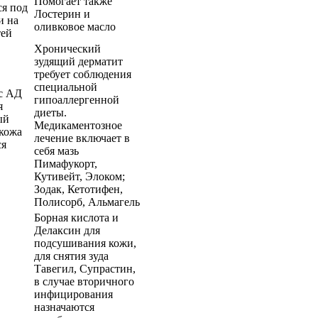
Помогает также
ся под
Лостерин и
и на
оливковое масло
тей
Хронический
зудящий дерматит
требует соблюдения
специальной
с АД
гипоаллергенной
я
диеты.
ый
Медикаментозное
 кожа
лечение включает в
ся
себя мазь
Пимафукорт,
Кутивейт, Элоком;
Зодак, Кетотифен,
Полисорб, Альмагель
Борная кислота и
Делаксин для
подсушивания кожи,
для снятия зуда
Тавегил, Супрастин,
в случае вторичного
инфицирования
назначаются