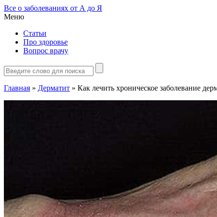
Все о заболеваниях от А до Я
Меню
Статьи
Про здоровье
Вопрос врачу
Главная
»
Дерматит
»
Как лечить хроническое заболевание дер