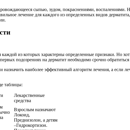
провождающееся сыпью, зудом, покраснениями, воспалениями. Н
равильное лечение для каждого из определенных видов дерматита
ии.
ости
 каждой из которых характерны определенные признаки. Но хот
ервых подозрениях на дерматит необходимо срочно обратиться 
 назначить наиболее эффективный алгоритм лечения, а если леч
де таблицы:
ти
Лекарственные
средства
ем
Взрослым назначают
бычно
Локоид,
на
Преднизолон, а детям
–Гидрокортизон.