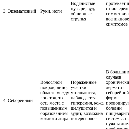
Водянистые
протекает 
пузыри, зуд,
с поочеред
3. Экзематозный
Руки, ноги
обширные
симметрич
струпья
возникнов
симптомов
В большин
случаев
Волосяной
Пораженные
хроническ
покров, лицо,
участки
дерматит
область между
утолщаются,
себорейной
лопаток, то
наблюдается
формы
4. Себорейный
есть места с
гиперемия, кожа
провоциру
повышенным
шелушится и
болезни
образованием
зудит, возможна
пищеварит
кожного жира
потеря волос
системы, п
нужны дие
пробиотик