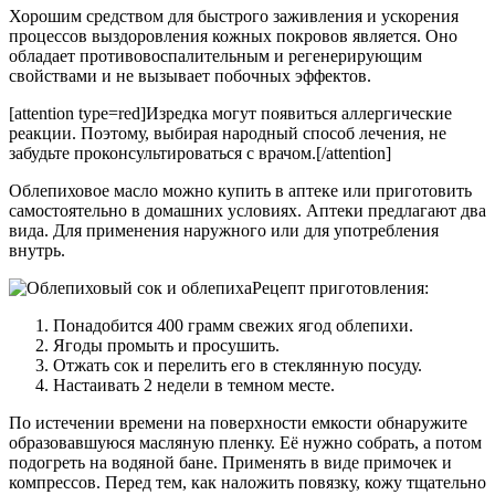
Хорошим средством для быстрого заживления и ускорения
процессов выздоровления кожных покровов является. Оно
обладает противовоспалительным и регенерирующим
свойствами и не вызывает побочных эффектов.
[attention type=red]Изредка могут появиться аллергические
реакции. Поэтому, выбирая народный способ лечения, не
забудьте проконсультироваться с врачом.[/attention]
Облепиховое масло можно купить в аптеке или приготовить
самостоятельно в домашних условиях. Аптеки предлагают два
вида. Для применения наружного или для употребления
внутрь.
Рецепт приготовления:
Понадобится 400 грамм свежих ягод облепихи.
Ягоды промыть и просушить.
Отжать сок и перелить его в стеклянную посуду.
Настаивать 2 недели в темном месте.
По истечении времени на поверхности емкости обнаружите
образовавшуюся масляную пленку. Её нужно собрать, а потом
подогреть на водяной бане. Применять в виде примочек и
компрессов. Перед тем, как наложить повязку, кожу тщательно