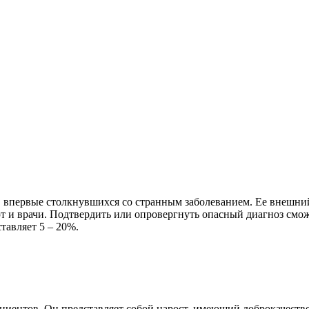
й, впервые столкнувшихся со странным заболеванием. Ее внешни
ют и врачи. Подтвердить или опровергнуть опасный диагноз смо
тавляет 5 – 20%.
пациентов. Он представляет собой нарост, имеющий доброкачест