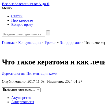
Все о заболеваниях от А до Я
Меню
Статьи
Про здоровье
Вопрос врачу
Главная
»
Консультации
»
Уролог
»
Эпидидимит
»
Что такое ке
Что такое кератома и как леч
Дерматология
,
Пигментация кожи
Опубликовано:
2017-11-08
| Изменено:
2024-01-27
Акушерство
Аллергология