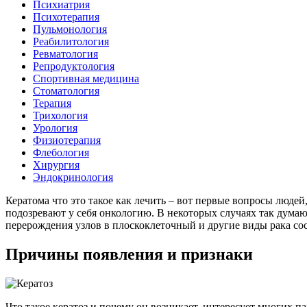
Психиатрия
Психотерапия
Пульмонология
Реабилитология
Ревматология
Репродуктология
Спортивная медицина
Стоматология
Терапия
Трихология
Урология
Физиотерапия
Флебология
Хирургия
Эндокринология
Кератома что это такое как лечить – вот первые вопросы люде
подозревают у себя онкологию. В некоторых случаях так дума
перерождения узлов в плоскоклеточный и другие виды рака сос
Причины появления и признаки
Что такое кератоз и почему он возникает, интересует многих 