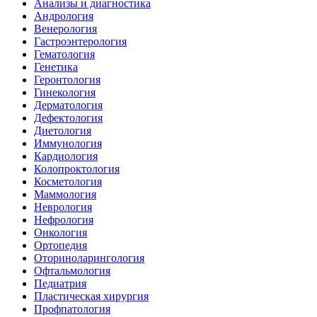
Анализы и диагностика
Андрология
Венерология
Гастроэнтерология
Гематология
Генетика
Геронтология
Гинекология
Дерматология
Дефектология
Диетология
Иммунология
Кардиология
Колопроктология
Косметология
Маммология
Неврология
Нефрология
Онкология
Ортопедия
Оториноларингология
Офтальмология
Педиатрия
Пластическая хирургия
Профпатология