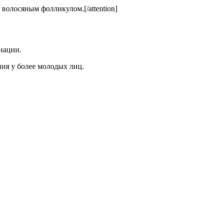
 волосяным фолликулом.[/attention]
иации.
ния у более молодых лиц.