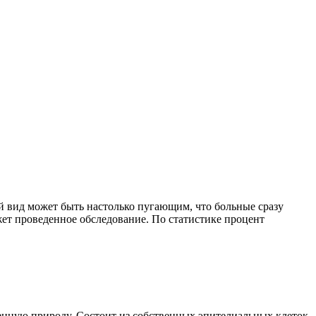
й вид может быть настолько пугающим, что больные сразу
жет проведенное обследование. По статистике процент
венную природу. Состоит из собственных эпителиальных клеток