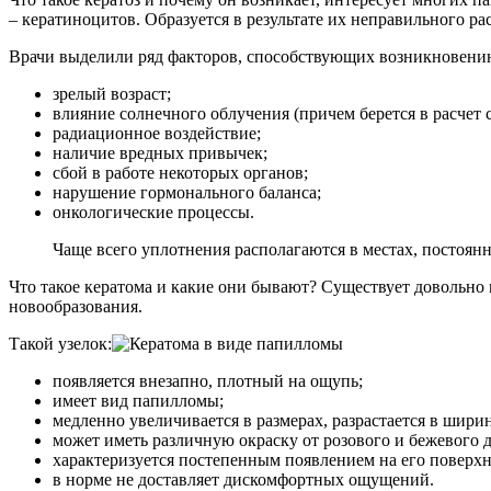
– кератиноцитов. Образуется в результате их неправильного ра
Врачи выделили ряд факторов, способствующих возникновени
зрелый возраст;
влияние солнечного облучения (причем берется в расчет 
радиационное воздействие;
наличие вредных привычек;
сбой в работе некоторых органов;
нарушение гормонального баланса;
онкологические процессы.
Чаще всего уплотнения располагаются в местах, постоя
Что такое кератома и какие они бывают? Существует довольно
новообразования.
Такой узелок:
появляется внезапно, плотный на ощупь;
имеет вид папилломы;
медленно увеличивается в размерах, разрастается в шири
может иметь различную окраску от розового и бежевого 
характеризуется постепенным появлением на его поверхн
в норме не доставляет дискомфортных ощущений.