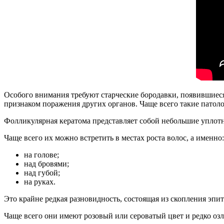
Особого внимания требуют старческие бородавки, появившиеся
признаком поражения других органов. Чаще всего такие патол
Фолликулярная кератома представляет собой небольшие уплотн
Чаще всего их можно встретить в местах роста волос, а именно:
на голове;
над бровями;
над губой;
на руках.
Это крайне редкая разновидность, состоящая из скопления эпи
Чаще всего они имеют розовый или сероватый цвет и редко озло