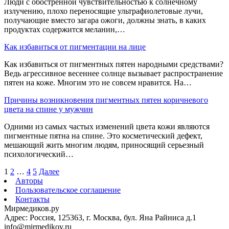
Люди с обостренной чувствительностью к солнечному
излучению, плохо переносящие ультрафиолетовые лучи,
получающие вместо загара ожоги, должны знать, в каких
продуктах содержится меланин,…
Как избавиться от пигментации на лице
Как избавиться от пигментных пятен народными средствами?
Ведь агрессивное весеннее солнце вызывает распространение
пятен на коже. Многим это не совсем нравится. На…
Причины возникновения пигментных пятен коричневого
цвета на спине у мужчин
Одними из самых частых изменений цвета кожи являются
пигментные пятна на спине. Это косметический дефект,
мешающий жить многим людям, приносящий серьезный
психологический…
1
2
…
4
5
Далее
Авторы
Пользовательское соглашение
Контакты
Мирмедиков.ру
Адрес: Россия, 125363, г. Москва, бул. Яна Райниса д.1
info@mirmedikov.ru