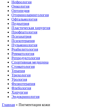
Нефрология
Онкология
Ортопедия
Оториноларингология
Офтальмология
Педиатрия
Пластическая хирургия
Профпатология
Психиатрия
Психотерапия
Пульмонология
Реабилитология
Ревматология
Репродуктология
Спортивная медицина
Стоматология
Терапия
Трихология
Урология
Физиотерапия
Флебология
Хирургия
Эндокринология
Главная
»
Пигментация кожи