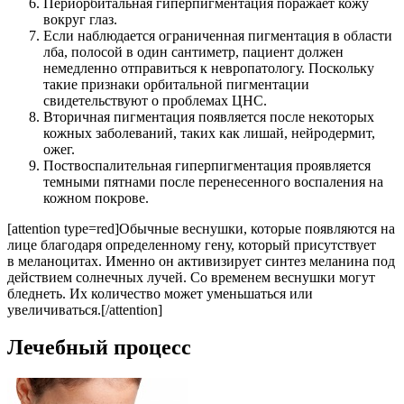
Периорбитальная гиперпигментация поражает кожу
вокруг глаз.
Если наблюдается ограниченная пигментация в области
лба, полосой в один сантиметр, пациент должен
немедленно отправиться к невропатологу. Поскольку
такие признаки орбитальной пигментации
свидетельствуют о проблемах ЦНС.
Вторичная пигментация появляется после некоторых
кожных заболеваний, таких как лишай, нейродермит,
ожег.
Поствоспалительная гиперпигментация проявляется
темными пятнами после перенесенного воспаления на
кожном покрове.
[attention type=red]Обычные веснушки, которые появляются на
лице благодаря определенному гену, который присутствует
в меланоцитах. Именно он активизирует синтез меланина под
действием солнечных лучей. Со временем веснушки могут
бледнеть. Их количество может уменьшаться или
увеличиваться.[/attention]
Лечебный процесс