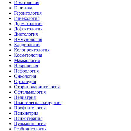
Гематология
Генетика
Геронтология
Гинекология
Дерматология
Дефектология
Диетология
Иммунология
Кардиология
Колопроктология
Косметология
Маммология
Неврология
Нефрология
Онкология
Ортопедия
Оториноларингология
Офтальмология
Педиатрия
Пластическая хирургия
Профпатология
Психиатрия
Психотерапия
Пульмонология
Реабилитология