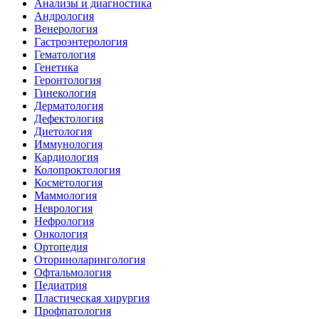
Анализы и диагностика
Андрология
Венерология
Гастроэнтерология
Гематология
Генетика
Геронтология
Гинекология
Дерматология
Дефектология
Диетология
Иммунология
Кардиология
Колопроктология
Косметология
Маммология
Неврология
Нефрология
Онкология
Ортопедия
Оториноларингология
Офтальмология
Педиатрия
Пластическая хирургия
Профпатология