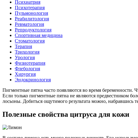
Психиатрия
Психотерапия
Пульмонология
Реабилитология
Ревматология
Репродуктология
Спортивная медицина
Стоматология
Терапия
Трихология
Урология
Физиотерапия
Флебология
Хирургия
Эндокринология
Пигментные пятна часто появляются во время беременности. Ч
Если только пигментные пятна не являются предвестником бол
лосьоны. Добиться ощутимого результата можно, набравшись т
Полезные свойства цитруса для кожи
В составе лимона есть много полезных веществ. Его использу