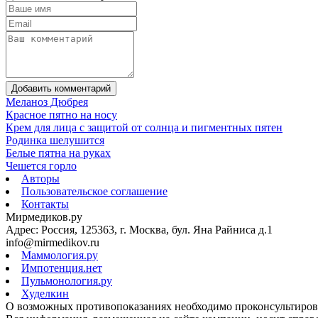
Добавить комментарий
Меланоз Дюбрея
Красное пятно на носу
Крем для лица с защитой от солнца и пигментных пятен
Родинка шелушится
Белые пятна на руках
Чешется горло
Авторы
Пользовательское соглашение
Контакты
Мирмедиков.ру
Адрес: Россия, 125363, г. Москва, бул. Яна Райниса д.1
info@mirmedikov.ru
Маммология.ру
Импотенция.нет
Пульмонология.ру
Худелкин
О возможных противопоказаниях необходимо проконсультирова