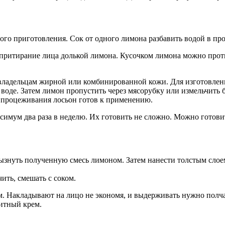
го приготовления. Сок от одного лимона разбавить водой в пр
ритирание лица долькой лимона. Кусочком лимона можно протир
ладельцам жирной или комбинированной кожи. Для изготовления
воде. Затем лимон пропустить через мясорубку или измельчить б
е процеживания лосьон готов к применению.
аксимум два раза в неделю. Их готовить не сложно. Можно гото
ызнуть полученную смесь лимоном. Затем нанести толстым слое
ить, смешать с соком.
. Накладывают на лицо не экономя, и выдерживать нужно полча
щитный крем.