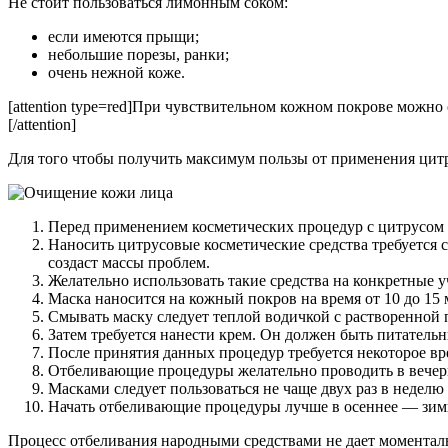
Не стоит пользоваться лимонным соком:
если имеются прыщи;
небольшие порезы, ранки;
очень нежной коже.
[attention type=red]При чувствительном кожном покрове можн
[/attention]
Для того чтобы получить максимум пользы от применения цитр
Перед применением косметических процедур с цитрусом с
Наносить цитрусовые косметические средства требуется 
создаст массы проблем.
Желательно использовать такие средства на конкретные у
Маска наносится на кожный покров на время от 10 до 15 
Смывать маску следует теплой водичкой с растворенной 
Затем требуется нанести крем. Он должен быть питатель
После принятия данных процедур требуется некоторое вр
Отбеливающие процедуры желательно проводить в вечер
Масками следует пользоваться не чаще двух раз в неделю 
Начать отбеливающие процедуры лучше в осеннее — зим
Процесс отбеливания народными средствами не дает моментальн