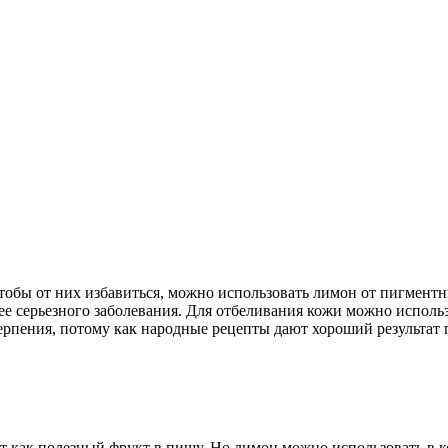
тобы от них избавиться, можно использовать лимон от пигмент
ее серьезного заболевания. Для отбеливания кожи можно исполь
ерпения, потому как народные рецепты дают хороший результат 
ют как полезный фрукт в пищу. Но лимон можно использовать в 