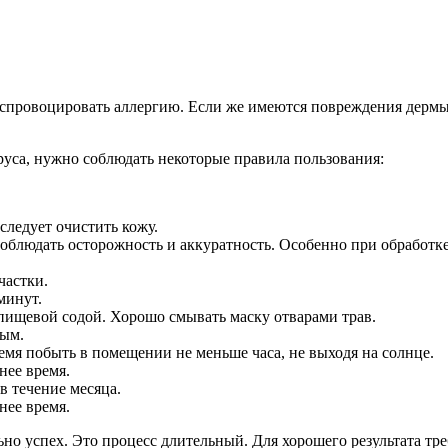
о спровоцировать аллергию. Если же имеются повреждения дерм
уса, нужно соблюдать некоторые правила пользования:
ледует очистить кожу.
соблюдать осторожность и аккуратность. Особенно при обработке
частки.
минут.
пищевой содой. Хорошо смывать маску отварами трав.
ным.
емя побыть в помещении не меньше часа, не выходя на солнце.
нее время.
в течение месяца.
нее время.
о успех. Это процесс длительный. Для хорошего результата треб