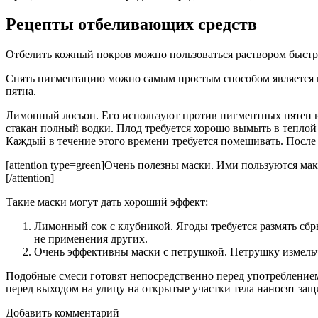
Рецепты отбеливающих средств
Отбелить кожный покров можно пользоваться раствором быстро
Снять пигментацию можно самым простым способом является п
пятна.
Лимонный лосьон. Его используют против пигментных пятен в
стакан полный водки. Плод требуется хорошо вымыть в теплой 
Каждый в течение этого времени требуется помешивать. Посл
[attention type=green]Очень полезны маски. Ими пользуются м
[/attention]
Такие маски могут дать хороший эффект:
Лимонный сок с клубникой. Ягоды требуется размять сбр
не применения других.
Очень эффективны маски с петрушкой. Петрушку измельч
Подобные смеси готовят непосредственно перед употреблением
перед выходом на улицу на открытые участки тела наносят за
Добавить комментарий