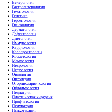
Венерология
Гастроэнтерология
Гематология
Генетика
Геронтология
Гинекология
Дерматология
Дефектология
Диетология
Иммунология
Кардиология
Колопроктология
Косметология
Маммология
Неврология
Нефрология
Онкология
Ортопедия
Оториноларингология
Офтальмология
Педиатрия
Пластическая хирургия
Профпатология
Психиатрия
Психотерапия