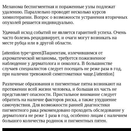
Меланома беспигментная и пораженные узлы подлежат
удалению. Параллельно проводят несколько курсов
химиотерапии. Вопрос о возможности устранения вторичных
опухолей решается индивидуально.
Удачный исход событий не является гарантией успеха. Очень
часто болезнь рецидивирует, и очаги могут возникать на
месте рубца или в другой области.
[attention type=green]Пациентам, излечившимся от
ахроматической меланомы, требуется пожизненное
наблюдение у дерматолога и онколога. В большинстве
случаев специалистов следует посещать не реже раза в год,
при наличии тревожной симптоматики чаще.[/attention]
Различные образования и пигментные пятна возникают на
протяжении всей жизни человека, и большая их часть не
представляет опасности. Пристальное внимание следует
обратить на наличие факторов риска, а также ухудшение
самочувствия. Для возможности ранней диагностики
пигментного рака рекомендовано проходить обследование у
дерматолога не реже 1 раза в год, особенно лицам с наличием
большого количества родинок и пигментных пятен.