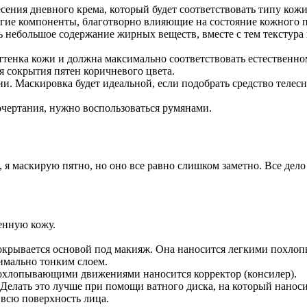
сения дневного крема, который будет соответствовать типу кож
угие компоненты, благотворно влияющие на состояние кожного п
 небольшое содержание жирных веществ, вместе с тем текстура
ттенка кожи и должна максимально соответствовать естественном
я сокрытия пятен коричневого цвета.
. Маскировка будет идеальной, если подобрать средство телесн
очертания, нужно воспользоваться румянами.
л, я маскирую пятно, но оно все равно слишком заметно. Все де
енную кожу.
о покрывается основой под макияж. Она наносится легкими пох
имально тонким слоем.
 похлопывающими движениями наносится корректор (консилер).
 Делать это лучше при помощи ватного диска, на который наноси
всю поверхность лица.