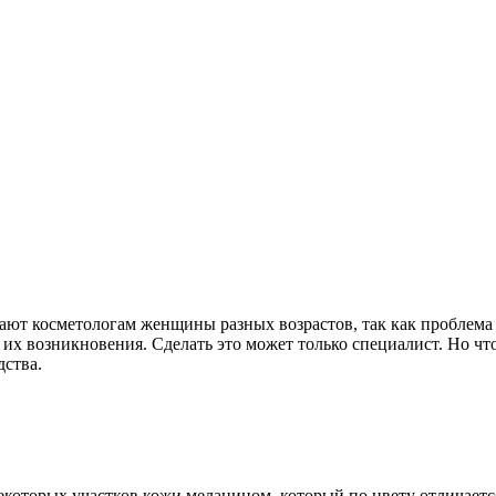
дают косметологам женщины разных возрастов, так как проблема
х возникновения. Сделать это может только специалист. Но что
дства.
которых участков кожи меланином, который по цвету отличаетс