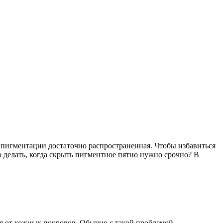
 пигментации достаточно распространенная. Чтобы избавиться
 делать, когда скрыть пигментное пятно нужно срочно? В
я от кожных покровов. Обычно с такой проблемой