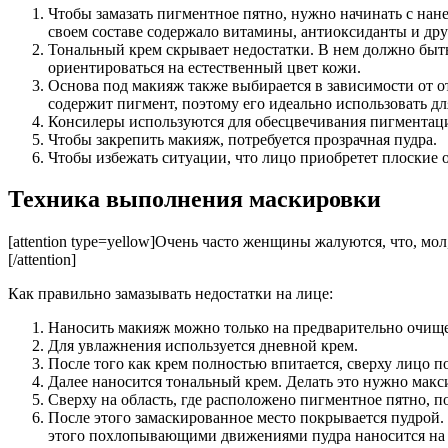
Чтобы замазать пигментное пятно, нужно начинать с нане
своем составе содержало витамины, антиоксиданты и др
Тональный крем скрывает недостатки. В нем должно быть
ориентироваться на естественный цвет кожи.
Основа под макияж также выбирается в зависимости от о
содержит пигмент, поэтому его идеально использовать дл
Консилеры используются для обесцвечивания пигментации
Чтобы закрепить макияж, потребуется прозрачная пудра.
Чтобы избежать ситуации, что лицо приобретет плоские 
Техника выполнения маскировки
[attention type=yellow]Очень часто женщины жалуются, что, мо
[/attention]
Как правильно замазывать недостатки на лице:
Наносить макияж можно только на предварительно очищ
Для увлажнения используется дневной крем.
После того как крем полностью впитается, сверху лиц
Далее наносится тональный крем. Делать это нужно макс
Сверху на область, где расположено пигментное пятно,
После этого замаскированное место покрывается пудрой.
этого похлопывающими движениями пудра наносится на 