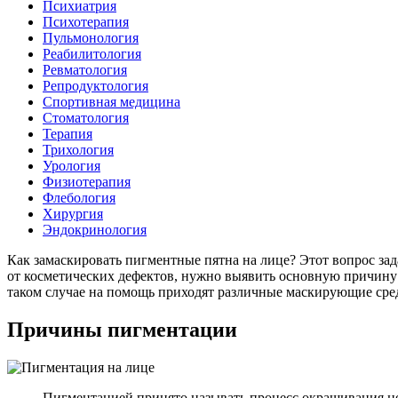
Психиатрия
Психотерапия
Пульмонология
Реабилитология
Ревматология
Репродуктология
Спортивная медицина
Стоматология
Терапия
Трихология
Урология
Физиотерапия
Флебология
Хирургия
Эндокринология
Как замаскировать пигментные пятна на лице? Этот вопрос за
от косметических дефектов, нужно выявить основную причину и
таком случае на помощь приходят различные маскирующие сре
Причины пигментации
Пигментацией принято называть процесс окрашивания не