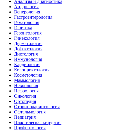
Анализы и диагностика
Андрология
Венерология
Гастроэнтерология
Гематология
Генетика
Геронтология
Гинекология
Дерматология
Дефектология
Диетология
Иммунология
Кардиология
Колопроктология
Косметология
Маммология
Неврология
Нефрология
Онкология
Ортопедия
Оториноларингология
Офтальмология
Педиатрия
Пластическая хирургия
Профпатология