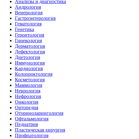
Анализы и диагностика
Андрология
Венерология
Гастроэнтерология
Гематология
Генетика
Геронтология
Гинекология
Дерматология
Дефектология
Диетология
Иммунология
Кардиология
Колопроктология
Косметология
Маммология
Неврология
Нефрология
Онкология
Ортопедия
Оториноларингология
Офтальмология
Педиатрия
Пластическая хирургия
Профпатология