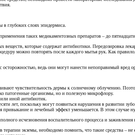
твия.
 в глубоких слоях эпидермиса.
 применения таких медикаментозных препаратов – до пятнадцати
х веществ, которые содержат антибиотики. Передозировка лека
процедуру можно повторять после каждого мытья рук. Как правил
 с осторожностью, ведь они могут нанести непоправимый вред о
чивают чувствительность дермы к солнечному облучению. Поэто
ко патогенные организмы, но и полезную микрофлору.
 или иной антибиотик.
сяти лет, поскольку могут появиться нарушения в развитии зубо
 привыкание и лечебный эффект уменьшается. В этом случае ну
полного исчезновения воспалительного процесса и заживления
 терапии экземы, необходимо помнить, что такие средства – не