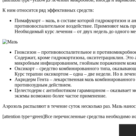
К ним относится ряд эффективных средств:
Пимафукорт – мазь, в составе которой гидрокортизон и 
противовоспалительное воздействие. Применяют мазь при
Необходимый курс лечения – от двух недель до одного ме
Гиоксизон – противовоспалительное и противомикробное 
Содержит, кроме гидрокортизона, окситетрациклин. Это 
микробным инфицированием, гнойным поражением кожи.
Оксикорт – средство комбинированного типа, оказывающ
Курс терапии оксикортом – одна – две недели. Но в лечен
Акридерм Гента – лекарственная мазь комбинированного
противозудным действием.
Целестодерм с антибиотиком гарамицином – оказывает ме
экземы возможно более частое применение.
Аэрозоль распыляют в течение суток несколько раз. Мазь нано
[attention type=green]Все перечисленные средства необходимо ис