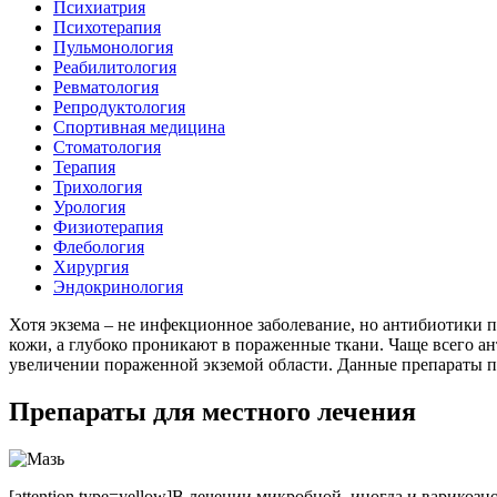
Психиатрия
Психотерапия
Пульмонология
Реабилитология
Ревматология
Репродуктология
Спортивная медицина
Стоматология
Терапия
Трихология
Урология
Физиотерапия
Флебология
Хирургия
Эндокринология
Хотя экзема – не инфекционное заболевание, но антибиотики 
кожи, а глубоко проникают в пораженные ткани. Чаще всего а
увеличении пораженной экземой области. Данные препараты п
Препараты для местного лечения
[attention type=yellow]В лечении микробной, иногда и варикоз