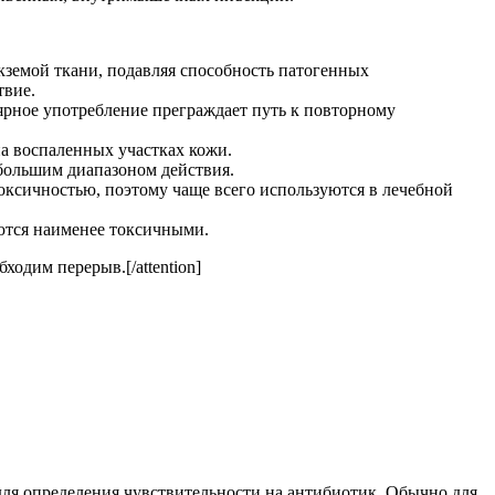
земой ткани, подавляя способность патогенных
твие.
рное употребление преграждает путь к повторному
 воспаленных участках кожи.
большим диапазоном действия.
ксичностью, поэтому чаще всего используются в лечебной
ются наименее токсичными.
одим перерыв.[/attention]
для определения чувствительности на антибиотик. Обычно для