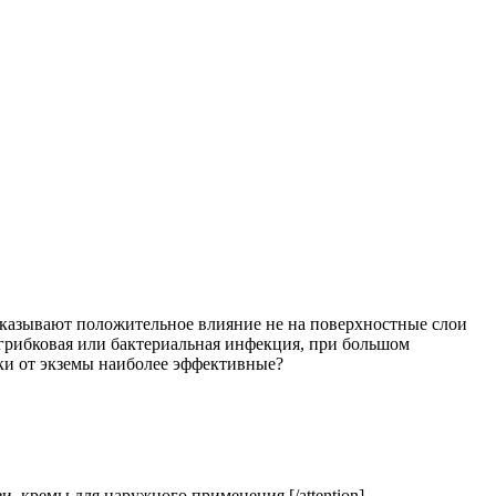
 оказывают положительное влияние не на поверхностные слои
 грибковая или бактериальная инфекция, при большом
ки от экземы наиболее эффективные?
и, кремы для наружного применения.[/attention]