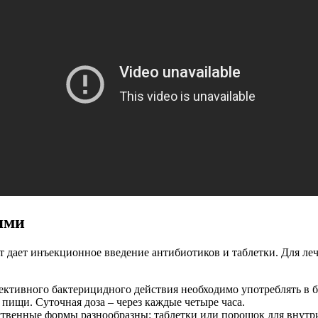
ями
т дает инъекционное введение антибиотиков и таблетки. Для л
ективного бактерицидного действия необходимо употреблять в 
пищи. Суточная доза – через каждые четыре часа.
ственные формы разнообразны: таблетки или порошок для вну