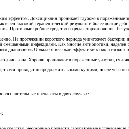
им эффектом. Доксициклин проникает глубоко в пораженные эк
ктерен высокий терапевтический результат и более долгое дейс
ия. Противомикробное средство из ряда фторхинолонов. Регуля
но. На протяжении короткого периода уничтожает бактерии на
й смешанными инфекциями. Как многие антибиотики, наделен 
ым диапазоном. Обладают высокой эффективностью и низкой то
го диапазона. Хорошо проникают в пораженные участки, счита
дствами проводят непродолжительными курсами, после чего необх
овоспалительные препараты в двух случаях:
и;
ое средство, необходимо провести лабораторные исследования 