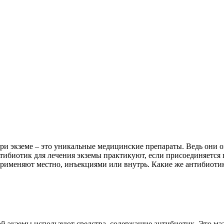
при экземе – это уникальные медицинские препараты. Ведь они
нтибиотик для лечения экземы практикуют, если присоединяется
рименяют местно, инъекциями или внутрь. Какие же антибиоти
ной экземы используют средства, содержащие антибиотик. Это маз