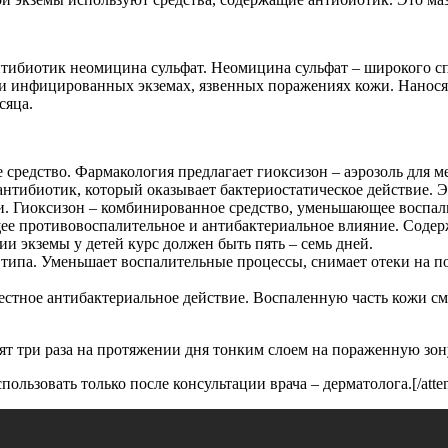
антибиотик неомицина сульфат. Неомицина сульфат – широкого с
 инфицированных экземах, язвенных поражениях кожи. Наносят 
сяца.
средство. Фармакология предлагает гиоксизон – аэрозоль для м
антибиотик, который оказывает бактериостатическое действие.
 Гиоксизон – комбинированное средство, уменьшающее воспал
ее противовоспалительное и антибактериальное влияние. Содер
ии экземы у детей курс должен быть пять – семь дней.
 типа. Уменьшает воспалительные процессы, снимает отеки на п
стное антибактериальное действие. Воспаленную часть кожи см
сят три раза на протяжении дня тонким слоем на пораженную зон
пользовать только после консультации врача – дерматолога.[/atten