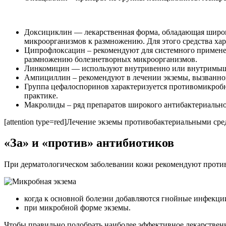
Доксициклин — лекарственная форма, обладающая широк
микроорганизмов к размножению. Для этого средства хара
Ципрофлоксацин – рекомендуют для системного применен
размножению болезнетворных микроорганизмов.
Линкомицин — используют внутривенно или внутримышеч
Ампициллин – рекомендуют в лечении экземы, вызванно
Группа цефалоспоринов характеризуется противомикробн
практике.
Макролиды – ряд препаратов широкого антибактериально
[attention type=red]Лечение экземы противобактериальными сре
«За» и «против» антибиотиков
При дерматологическом заболевании кожи рекомендуют против
когда к основной болезни добавляются гнойные инфекци
при микробной форме экземы.
Чтобы правильно подобрать наиболее эффективное лекарственн