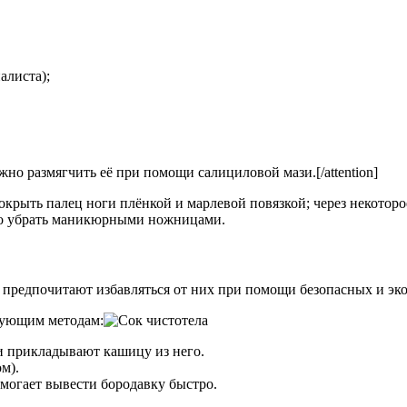
алиста);
ожно размягчить её при помощи салициловой мази.[/attention]
крыть палец ноги плёнкой и марлевой повязкой; через некоторое
гко убрать маникюрными ножницами.
 предпочитают избавляться от них при помощи безопасных и э
дующим методам:
и прикладывают кашицу из него.
м).
омогает вывести бородавку быстро.