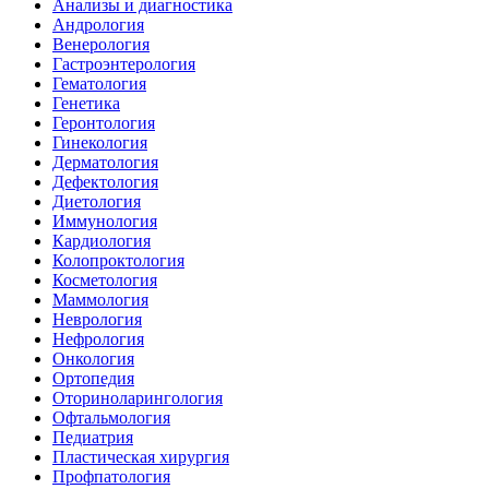
Анализы и диагностика
Андрология
Венерология
Гастроэнтерология
Гематология
Генетика
Геронтология
Гинекология
Дерматология
Дефектология
Диетология
Иммунология
Кардиология
Колопроктология
Косметология
Маммология
Неврология
Нефрология
Онкология
Ортопедия
Оториноларингология
Офтальмология
Педиатрия
Пластическая хирургия
Профпатология