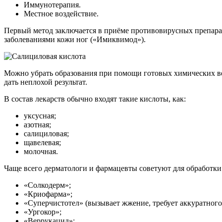
Иммунотерапия.
Местное воздействие.
Первый метод заключается в приёме противовирусных препара
заболеваниями кожи ног («Имиквимод»).
Можно убрать образования при помощи готовых химических вещ
дать неплохой результат.
В состав лекарств обычно входят такие кислоты, как:
уксусная;
азотная;
салициловая;
щавелевая;
молочная.
Чаще всего дерматологи и фармацевты советуют для обработки
«Солкодерм»;
«Криофарма»;
«Суперчистотел» (вызывает жжение, требует аккуратного
«Ургокор»;
«Веррукацид»;