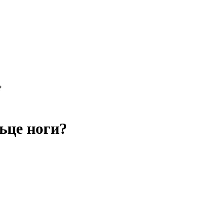
?
ьце ноги?