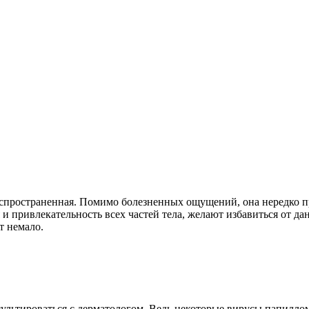
спространенная. Помимо болезненных ощущений, она нередко при
 и привлекательность всех частей тела, желают избавиться от д
т немало.
ультироваться с дерматологом. Ведь некоторые вирусы папиллом