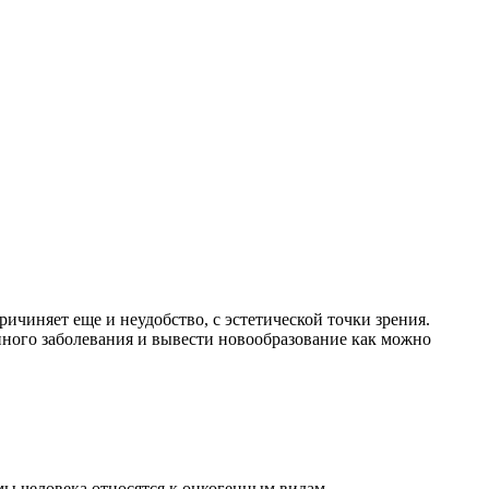
чиняет еще и неудобство, с эстетической точки зрения.
анного заболевания и вывести новообразование как можно
ы человека относятся к онкогенным видам.