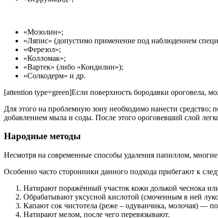
«Мозолин»;
«Ляпис» (допустимо применение под наблюдением специ
«Ферезол»;
«Колломак»;
«Вартек» (либо «Кондилин»);
«Солкодерм» и др.
[attention type=green]Если поверхность бородавки ороговела, м
Для этого на проблемную зону необходимо нанести средство; по
добавлением мыла и соды. После этого ороговевший слой ле
Народные методы
Несмотря на современные способы удаления папиллом, многие
Особенно часто сторонники данного подхода прибегают к сле
Натирают поражённый участок кожи долькой чеснока ил
Обрабатывают уксусной кислотой (смоченным в ней луко
Капают сок чистотела (реже – одуванчика, молочая) — п
Натирают мелом, после чего перевязывают.