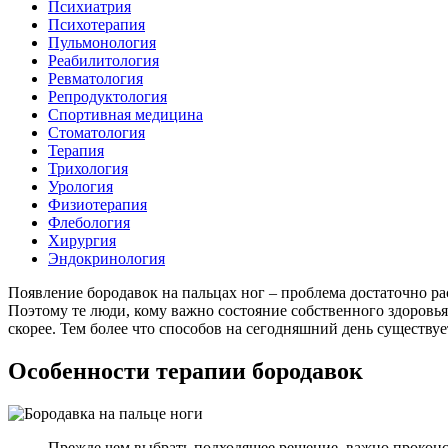
Психиатрия
Психотерапия
Пульмонология
Реабилитология
Ревматология
Репродуктология
Спортивная медицина
Стоматология
Терапия
Трихология
Урология
Физиотерапия
Флебология
Хирургия
Эндокринология
Появление бородавок на пальцах ног – проблема достаточно ра
Поэтому те люди, кому важно состояние собственного здоровья
скорее. Тем более что способов на сегодняшний день существуе
Особенности терапии бородавок
Прежде чем выбрать подходящее решение, важно проконс