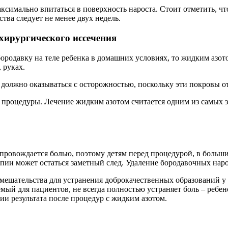
ксимально впитаться в поверхность нароста. Стоит отметить, чт
тва следует не менее двух недель.
хирургического иссечения
родавку на теле ребенка в домашних условиях, то жидким азот
 руках.
а должно оказываться с осторожностью, поскольку эти покровы от
-3 процедуры. Лечение жидким азотом считается одним из самых
провождается болью, поэтому детям перед процедурой, в больши
апии может остаться заметный след. Удаление бородавочных нар
ешательства для устранения доброкачественных образований у 
ый для пациентов, не всегда полностью устраняет боль – ребен
и результата после процедур с жидким азотом.