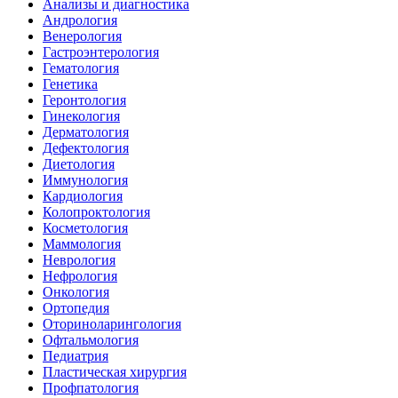
Анализы и диагностика
Андрология
Венерология
Гастроэнтерология
Гематология
Генетика
Геронтология
Гинекология
Дерматология
Дефектология
Диетология
Иммунология
Кардиология
Колопроктология
Косметология
Маммология
Неврология
Нефрология
Онкология
Ортопедия
Оториноларингология
Офтальмология
Педиатрия
Пластическая хирургия
Профпатология