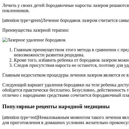
Лечить у своих детей бородавочные наросты лазером решаются 
поклонников.
[attention type=green]Лечение бородавок лазером считается са
Преимущества лазерной терапии:
Главным преимуществом этого метода в сравнении с пре
невозможности развития рецидива.
Кроме того, избавить ребенка от бородавок лазером можно
Следов присутствия нароста не останется, поэтому для у
Главным недостатком процедуры лечения лазером является ее в
Следующий вариант удаления бородавки на теле ребенка дост
обойдется практически бесплатно. Безусловно, действенность 
отлично с народными средствами сочетается бородавочный пла
Популярные рецепты народной медицины
[attention type=red]Немаловажным моментом такого лечения я
для приготовления в домашних условиях желательно проконсуль