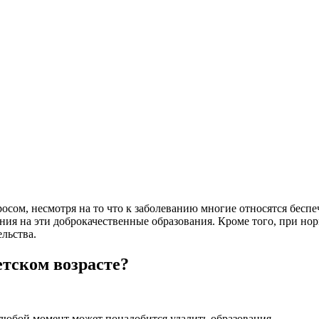
росом, несмотря на то что к заболеванию многие относятся бес
ания на эти доброкачественные образования. Кроме того, при н
льства.
етском возрасте?
в любой момент может понадобится удалить образования.