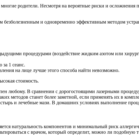
многие родители. Несмотря на вероятные риски и осложнения по
мым безболезненным и одновременно эффективным методом устране
дыдущими процедурами (воздействие жидким азотом или хирурги
 за 1 сеанс.
даления на лице лучше этого способа найти невозможно.
ысокая стоимость.
упен любому. В сравнении с дорогостоящими лазерными процед
таких методов станет более заметной, если применять их в комп
стырь и лечебные мази. В домашних условиях выполнение проце
вляется натуральность компонентов и минимальный риск аллерги
тироваться с врачом, который определит, можно ли подобную тер