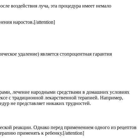
сле воздействия луча, эта процедура имеет немало
ния наростов.[/attention]
ческое удаление) является стопроцентная гарантия
урами, лечение народными средствами в домашних условиях
лексе с традиционной лекарственной терапией. Например,
дур не представляет никаких трудностей.
ческой реакции. Однако перед применением одного из рецептов
апию применять к ребенку.[/attention]