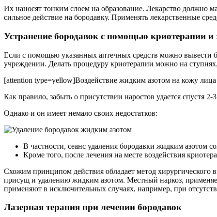
Их наносят тонким слоем на образование. Лекарство должно ма
сильное действие на бородавку. Применять лекарственные средс
Устранение бородавок с помощью криотерапии и 
Если с помощью указанных аптечных средств можно вывести бо
учреждении. Делать процедуру криотерапии можно на ступнях,
[attention type=yellow]Воздействие жидким азотом на кожу лиц
Как правило, забыть о присутствии наростов удается спустя 2
Однако и он имеет немало своих недостатков:
В частности, сеанс удаления бородавки жидким азотом со
Кроме того, после лечения на месте воздействия криотер
Схожим принципом действия обладает метод хирургического вм
присущ и удалению жидким азотом. Местный наркоз, применяем
применяют в исключительных случаях, например, при отсутстви
Лазерная терапия при лечении бородавок