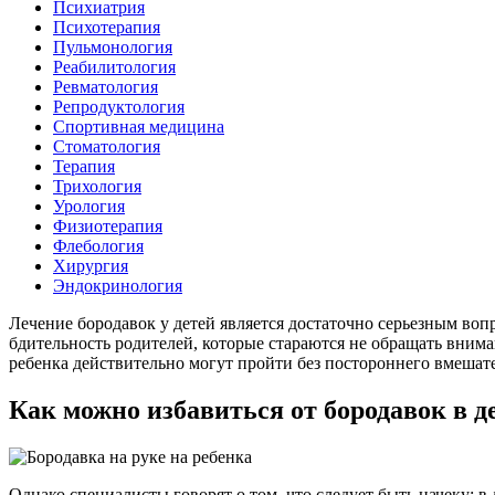
Психиатрия
Психотерапия
Пульмонология
Реабилитология
Ревматология
Репродуктология
Спортивная медицина
Стоматология
Терапия
Трихология
Урология
Физиотерапия
Флебология
Хирургия
Эндокринология
Лечение бородавок у детей является достаточно серьезным воп
бдительность родителей, которые стараются не обращать вним
ребенка действительно могут пройти без постороннего вмешате
Как можно избавиться от бородавок в д
Однако специалисты говорят о том, что следует быть начеку: 