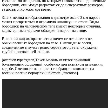
Независимо от причин, по которым появляются подошвенные
бородавки, они могут разрастаться до невероятных размеров
за достаточно короткое время.
За 2-3 месяца из образования в диаметре около 2 мм нарост
может превратиться в огромную «шишку» на стопе. Виды
бородавок на человеческом теле имеют некоторые отличия,
характерными чертами обладает и нарост на стопе.
Внешний вид их практически ничем не отличается от
обыкновенных бородавок на теле. Нитевидные соски,
соединенные в пучке грязно-сероватого цвета, окружены
грубой ороговевшей тканью.
[attention type=green]Такой мозоль является причиной
болезненных ощущений, особенно при активном движении,
ходьбе. Именно тогда пациент и обращает внимание на
возникновение бородавки на стопе.[/attention]