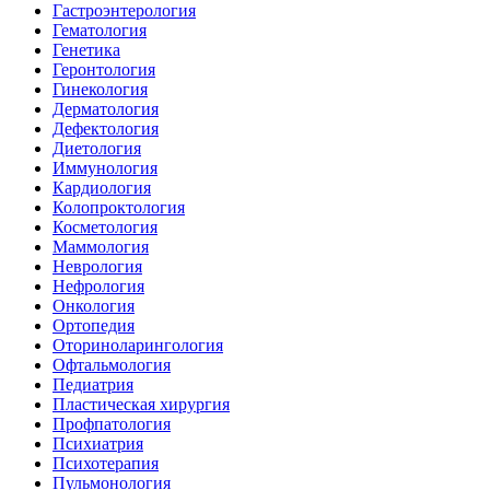
Гастроэнтерология
Гематология
Генетика
Геронтология
Гинекология
Дерматология
Дефектология
Диетология
Иммунология
Кардиология
Колопроктология
Косметология
Маммология
Неврология
Нефрология
Онкология
Ортопедия
Оториноларингология
Офтальмология
Педиатрия
Пластическая хирургия
Профпатология
Психиатрия
Психотерапия
Пульмонология