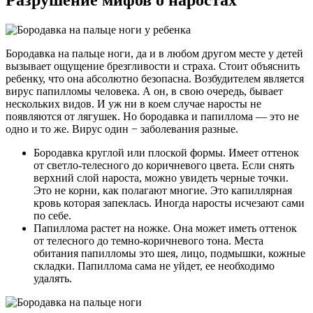
Бородавка на пальце ноги, да и в любом другом месте у детей
вызывает ощущение брезгливости и страха. Стоит объяснить
ребенку, что она абсолютно безопасна. Возбудителем является
вирус папилломы человека. А он, в свою очередь, бывает
нескольких видов. И уж ни в коем случае наросты не
появляются от лягушек. Но бородавка и папиллома — это не
одно и то же. Вирус один − заболевания разные.
Бородавка круглой или плоской формы. Имеет оттенок
от светло-телесного до коричневого цвета. Если снять
верхний слой нароста, можно увидеть черные точки.
Это не корни, как полагают многие. Это капиллярная
кровь которая запеклась. Иногда наросты исчезают сами
по себе.
Папиллома растет на ножке. Она может иметь оттенок
от телесного до темно-коричневого тона. Места
обитания папилломы это шея, лицо, подмышки, кожные
складки. Папиллома сама не уйдет, ее необходимо
удалять.