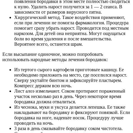
появления бородавки в этом месте полностью сводиться
к нулю. Удалить нарост получится за 1 — 2 сеанса. В
зависимости от размеров вирусного пятна.
Хирургический метод.
Такое воздействия применяют,
если при лечении не помогла фармакология. Процедура
помогает сразу убрать нарост. Проводится под местным
наркозом. Для детей она неприятна. Могут ощущаться
боли во время удаления и после вмешательства.
Вероятнее всего, останется шрам.
Если высыпание одиночное, можно попробовать
использовать народные методы лечения бородавок:
Из тертого сырого картофеля приготовьте кашицу. Ее
необходимо приложить на место, где поселился нарост.
Сверху укутайте бинтом и зафиксируйте пластырем.
Компресс держим всю ночь.
Лист алоэ измельчают. Соком протирают пораженный
участок несколько раз в день. Через некоторое время
бородавка должна отвалиться.
Из чеснока, муки и уксуса делается лепешка. Ее также
накладывают на бородавку и фиксируют повязкой. Если
бородавка на ноге, наденьте носок. Процедуру лучше
проводить на ночь.
3 раза в день смазывайте бородавку соком чистотела.