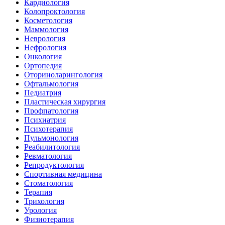
Кардиология
Колопроктология
Косметология
Маммология
Неврология
Нефрология
Онкология
Ортопедия
Оториноларингология
Офтальмология
Педиатрия
Пластическая хирургия
Профпатология
Психиатрия
Психотерапия
Пульмонология
Реабилитология
Ревматология
Репродуктология
Спортивная медицина
Стоматология
Терапия
Трихология
Урология
Физиотерапия