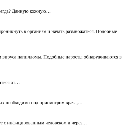
навсегда? Данную кожную…
проникнуть в организм и начать размножаться. Подобные
ием вируса папилломы. Подобные наросты обнаруживаются в
виться от…
ь их необходимо под присмотром врача,…
акте с инфицированным человеком и через…