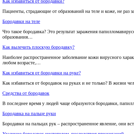
Как избавиться от бородавки?
Пациенты, страдающие от образований на теле и коже, не раз 
Бородавки на теле
Что такое бородавка? Это результат заражения папилломавиру
образования…
Как вылечить плоскую бородавку?
Наиболее распространенное заболевание кожи вирусного хара
любом возрасте,…
Как избавиться от бородавки на руке?
Как избавиться от бородавок на руках и не только? В жизни че
Средства от бородавок
В последнее время у людей чаще образуются бородавки, папил
Бородавка на пальце руки
Бородавки на пальцах рук – распространенное явление, они в
Удаление бородавок чистотелом, последствия прижиганий