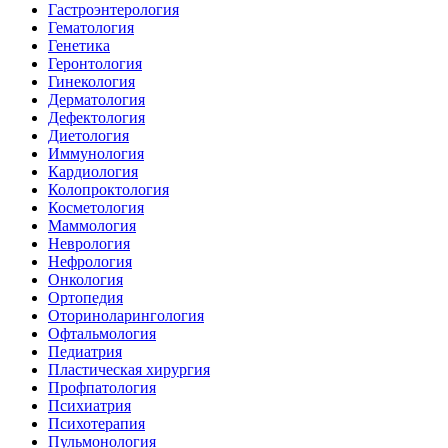
Гастроэнтерология
Гематология
Генетика
Геронтология
Гинекология
Дерматология
Дефектология
Диетология
Иммунология
Кардиология
Колопроктология
Косметология
Маммология
Неврология
Нефрология
Онкология
Ортопедия
Оториноларингология
Офтальмология
Педиатрия
Пластическая хирургия
Профпатология
Психиатрия
Психотерапия
Пульмонология