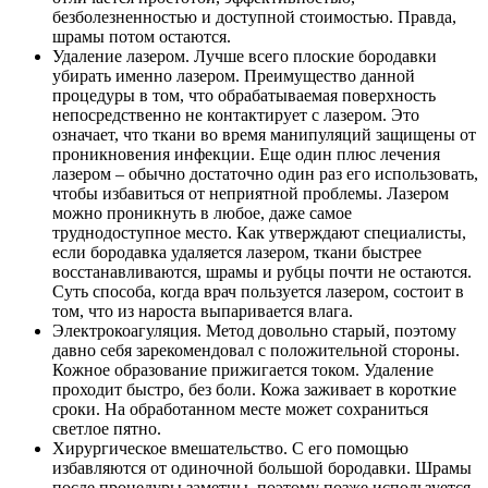
безболезненностью и доступной стоимостью. Правда,
шрамы потом остаются.
Удаление лазером. Лучше всего плоские бородавки
убирать именно лазером. Преимущество данной
процедуры в том, что обрабатываемая поверхность
непосредственно не контактирует с лазером. Это
означает, что ткани во время манипуляций защищены от
проникновения инфекции. Еще один плюс лечения
лазером – обычно достаточно один раз его использовать,
чтобы избавиться от неприятной проблемы. Лазером
можно проникнуть в любое, даже самое
труднодоступное место. Как утверждают специалисты,
если бородавка удаляется лазером, ткани быстрее
восстанавливаются, шрамы и рубцы почти не остаются.
Суть способа, когда врач пользуется лазером, состоит в
том, что из нароста выпаривается влага.
Электрокоагуляция. Метод довольно старый, поэтому
давно себя зарекомендовал с положительной стороны.
Кожное образование прижигается током. Удаление
проходит быстро, без боли. Кожа заживает в короткие
сроки. На обработанном месте может сохраниться
светлое пятно.
Хирургическое вмешательство. С его помощью
избавляются от одиночной большой бородавки. Шрамы
после процедуры заметны, поэтому позже используется