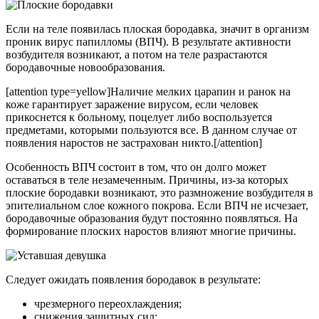
Если на теле появилась плоская бородавка, значит в организм
проник вирус папилломы (ВПЧ). В результате активности
возбудителя возникают, а потом на теле разрастаются
бородавочные новообразования.
[attention type=yellow]Наличие мелких царапин и ранок на
коже гарантирует заражение вирусом, если человек
прикоснется к больному, поцелует либо воспользуется
предметами, которыми пользуются все. В данном случае от
появления наростов не застрахован никто.[/attention]
Особенность ВПЧ состоит в том, что он долго может
оставаться в теле незамеченным. Причины, из-за которых
плоские бородавки возникают, это размножение возбудителя в
эпителиальном слое кожного покрова. Если ВПЧ не исчезает,
бородавочные образования будут постоянно появляться. На
формирование плоских наростов влияют многие причины.
Следует ожидать появления бородавок в результате:
чрезмерного переохлаждения;
снижения защитных сил;