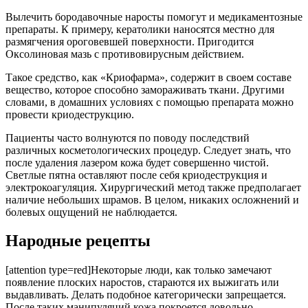
Вылечить бородавочные наросты помогут и медикаментозные
препараты. К примеру, кератолики наносятся местно для
размягчения ороговевшей поверхности. Пригодится
Оксолиновая мазь с противовирусным действием.
Такое средство, как «Криофарма», содержит в своем составе
вещество, которое способно замораживать ткани. Другими
словами, в домашних условиях с помощью препарата можно
провести криодеструкцию.
Пациенты часто волнуются по поводу последствий
различных косметологических процедур. Следует знать, что
после удаления лазером кожа будет совершенно чистой.
Светлые пятна оставляют после себя криодеструкция и
электрокоагуляция. Хирургический метод также предполагает
наличие небольших шрамов. В целом, никаких осложнений и
болевых ощущений не наблюдается.
Народные рецепты
[attention type=red]Некоторые люди, как только замечают
появление плоских наростов, стараются их выжигать или
выдавливать. Делать подобное категорически запрещается.
После таких манипуляций кожа покроется довольно