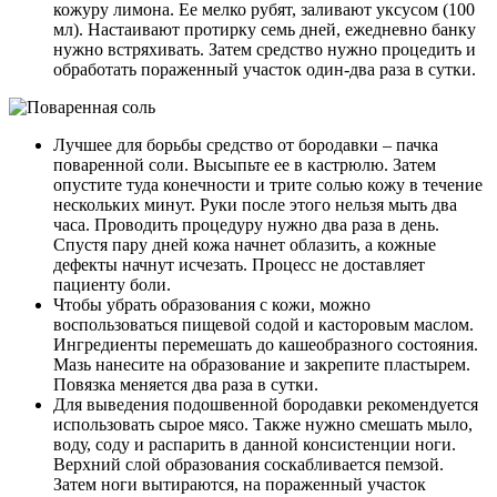
кожуру лимона. Ее мелко рубят, заливают уксусом (100
мл). Настаивают протирку семь дней, ежедневно банку
нужно встряхивать. Затем средство нужно процедить и
обработать пораженный участок один-два раза в сутки.
Лучшее для борьбы средство от бородавки – пачка
поваренной соли. Высыпьте ее в кастрюлю. Затем
опустите туда конечности и трите солью кожу в течение
нескольких минут. Руки после этого нельзя мыть два
часа. Проводить процедуру нужно два раза в день.
Спустя пару дней кожа начнет облазить, а кожные
дефекты начнут исчезать. Процесс не доставляет
пациенту боли.
Чтобы убрать образования с кожи, можно
воспользоваться пищевой содой и касторовым маслом.
Ингредиенты перемешать до кашеобразного состояния.
Мазь нанесите на образование и закрепите пластырем.
Повязка меняется два раза в сутки.
Для выведения подошвенной бородавки рекомендуется
использовать сырое мясо. Также нужно смешать мыло,
воду, соду и распарить в данной консистенции ноги.
Верхний слой образования соскабливается пемзой.
Затем ноги вытираются, на пораженный участок