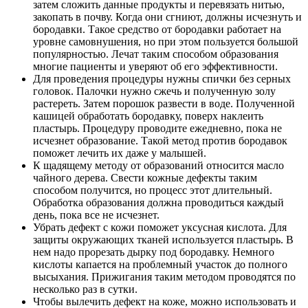
затем сложить данные продукты и перевязать нитью,
закопать в почву. Когда они сгниют, должны исчезнуть и
бородавки. Такое средство от бородавки работает на
уровне самовнушения, но при этом пользуется большой
популярностью. Лечат таким способом образования
многие пациенты и уверяют об его эффективности.
Для проведения процедуры нужны спички без серных
головок. Палочки нужно сжечь и полученную золу
растереть. Затем порошок развести в воде. Полученной
кашицей обработать бородавку, поверх наклеить
пластырь. Процедуру проводите ежедневно, пока не
исчезнет образование. Такой метод против бородавок
поможет лечить их даже у малышей.
К щадящему методу от образований относится масло
чайного дерева. Свести кожные дефекты таким
способом получится, но процесс этот длительный.
Обработка образования должна проводиться каждый
день, пока все не исчезнет.
Убрать дефект с кожи поможет уксусная кислота. Для
защиты окружающих тканей используется пластырь. В
нем надо прорезать дырку под бородавку. Немного
кислоты капается на проблемный участок до полного
высыхания. Прижигания таким методом проводятся по
несколько раз в сутки.
Чтобы вылечить дефект на коже, можно использовать и