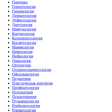
Генетика
Геронтология
Гинекология
Дерматология
Дефектология
Диетология
Иммунология
Кардиология
Колопроктология
Косметология
Маммология
Неврология
Нефрология
Онкология
Ортопедия
Оториноларингология
Офтальмология
Педиатрия
Пластическая хирургия
Профпатология
Психиатрия
Психотерапия
Пульмонология
Реабилитология
Ревматология